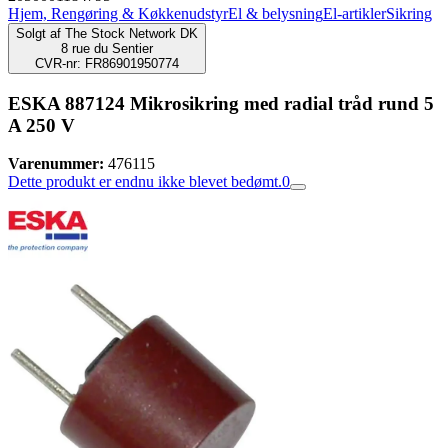
Hjem, Rengøring & Køkkenudstyr
El & belysning
El-artikler
Sikring
Solgt af
The Stock Network DK
8 rue du Sentier
CVR-nr: FR86901950774
ESKA 887124 Mikrosikring med radial tråd rund 5
A 250 V
Varenummer:
476115
Dette produkt er endnu ikke blevet bedømt.
0