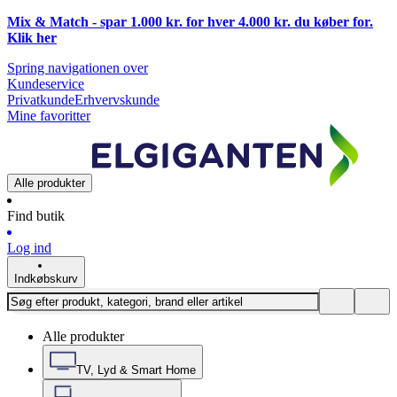
Mix & Match - spar 1.000 kr. for hver 4.000 kr. du køber for.
Klik
her
Spring navigationen over
Kundeservice
Privatkunde
Erhvervskunde
Mine favoritter
Alle produkter
Find butik
Log ind
Indkøbskurv
Alle produkter
TV, Lyd & Smart Home