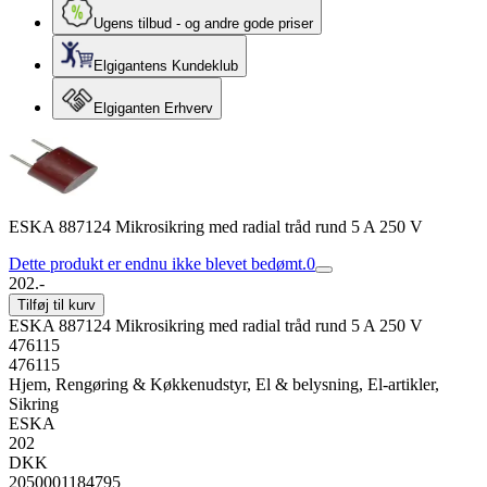
Ugens tilbud - og andre gode priser
Elgigantens Kundeklub
Elgiganten Erhverv
ESKA 887124 Mikrosikring med radial tråd rund 5 A 250 V
Dette produkt er endnu ikke blevet bedømt.
0
202.-
Tilføj til kurv
ESKA 887124 Mikrosikring med radial tråd rund 5 A 250 V
476115
476115
Hjem, Rengøring & Køkkenudstyr, El & belysning, El-artikler,
Sikring
ESKA
202
DKK
2050001184795