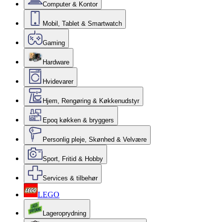
Computer & Kontor
Mobil, Tablet & Smartwatch
Gaming
Hardware
Hvidevarer
Hjem, Rengøring & Køkkenudstyr
Epoq køkken & bryggers
Personlig pleje, Skønhed & Velvære
Sport, Fritid & Hobby
Services & tilbehør
LEGO
Lageroprydning