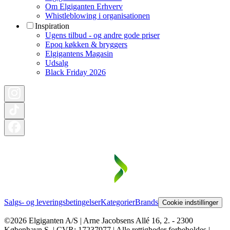
Om Elgiganten Erhverv
Whistleblowing i organisationen
Inspiration
Ugens tilbud - og andre gode priser
Epoq køkken & bryggers
Elgigantens Magasin
Udsalg
Black Friday 2026
Salgs- og leveringsbetingelser
Kategorier
Brands
Cookie indstillinger
©2026 Elgiganten A/S | Arne Jacobsens Allé 16, 2. - 2300
København S. | CVR: 17237977 | Alle rettigheder forbeholdes |