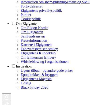
Information om spam/phishing-emails og SMS
Fortrydelsesret
Elgigantens privatlivspolitik
Partner
Cookiepolitik
Om Elgiganten
Om Elkjøp Nordic
Om Elgiganten
Samfundsansvar
Presseinformation
Karriere i Elgiganten
Fødevarestyrelsen smiley
Elgigantens Kundeklub
Om Elgiganten Erhverv
Whistleblowing i organisationen
Inspiration
Ugens tilbud - og andre gode priser
Epoq køkken & bryggers
Elgigantens Magasin
Udsalg
Black Friday 2026