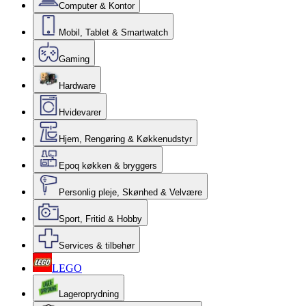
Computer & Kontor
Mobil, Tablet & Smartwatch
Gaming
Hardware
Hvidevarer
Hjem, Rengøring & Køkkenudstyr
Epoq køkken & bryggers
Personlig pleje, Skønhed & Velvære
Sport, Fritid & Hobby
Services & tilbehør
LEGO
Lageroprydning