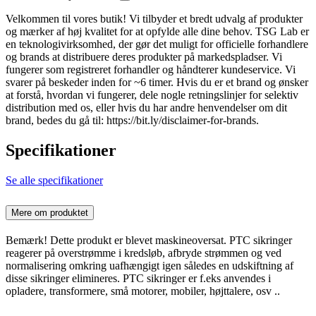
Velkommen til vores butik! Vi tilbyder et bredt udvalg af produkter
og mærker af høj kvalitet for at opfylde alle dine behov. TSG Lab er
en teknologivirksomhed, der gør det muligt for officielle forhandlere
og brands at distribuere deres produkter på markedspladser. Vi
fungerer som registreret forhandler og håndterer kundeservice. Vi
svarer på beskeder inden for ~6 timer. Hvis du er et brand og ønsker
at forstå, hvordan vi fungerer, dele nogle retningslinjer for selektiv
distribution med os, eller hvis du har andre henvendelser om dit
brand, bedes du gå til: https://bit.ly/disclaimer-for-brands.
Specifikationer
Se alle specifikationer
Mere om produktet
Bemærk! Dette produkt er blevet maskineoversat. PTC sikringer
reagerer på overstrømme i kredsløb, afbryde strømmen og ved
normalisering omkring uafhængigt igen således en udskiftning af
disse sikringer elimineres. PTC sikringer er f.eks anvendes i
opladere, transformere, små motorer, mobiler, højttalere, osv ..