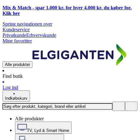
Mix & Match - spar 1.000 kr. for hver 4.000 kr. du køber for.
Klik
her
Spring navigationen over
Kundeservice
Privatkunde
Erhvervskunde
Mine favoritter
Alle produkter
Find butik
Log ind
Indkøbskurv
Alle produkter
TV, Lyd & Smart Home