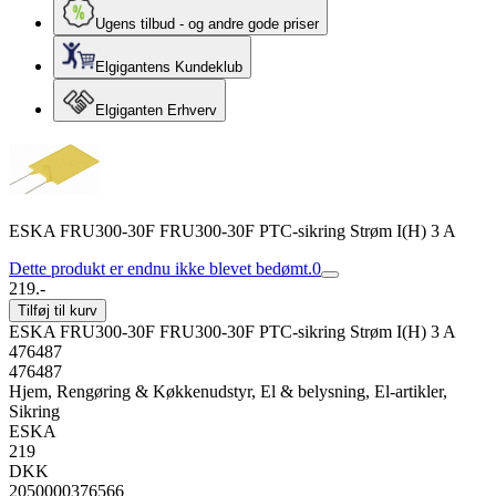
Ugens tilbud - og andre gode priser
Elgigantens Kundeklub
Elgiganten Erhverv
ESKA FRU300-30F FRU300-30F PTC-sikring Strøm I(H) 3 A
Dette produkt er endnu ikke blevet bedømt.
0
219.-
Tilføj til kurv
ESKA FRU300-30F FRU300-30F PTC-sikring Strøm I(H) 3 A
476487
476487
Hjem, Rengøring & Køkkenudstyr, El & belysning, El-artikler,
Sikring
ESKA
219
DKK
2050000376566