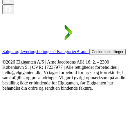
Salgs- og leveringsbetingelser
Kategorier
Brands
Cookie indstillinger
©2026 Elgiganten A/S | Arne Jacobsens Allé 16, 2. - 2300
København S. | CVR: 17237977 | Alle rettigheder forbeholdes |
hello@elgiganten.dk | Vi tager forbehold for tryk- og korrekturfejl
samt afgifts- og prisændringer. Vi gør i øvrigt opmærksom på at din
bestilling ikke er bindende for Elgiganten, før Elgiganten har
behandlet din ordre og sendt en bindende faktura.