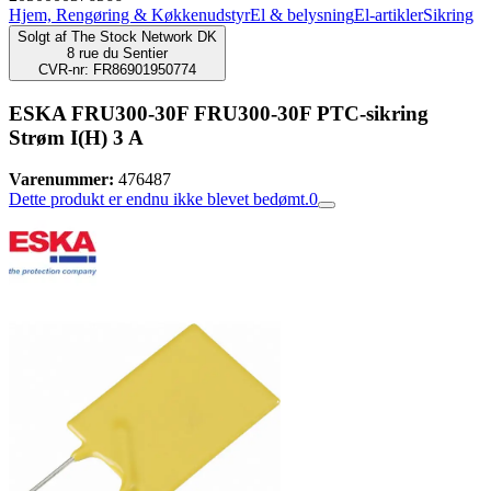
Hjem, Rengøring & Køkkenudstyr
El & belysning
El-artikler
Sikring
Solgt af
The Stock Network DK
8 rue du Sentier
CVR-nr: FR86901950774
ESKA FRU300-30F FRU300-30F PTC-sikring
Strøm I(H) 3 A
Varenummer:
476487
Dette produkt er endnu ikke blevet bedømt.
0