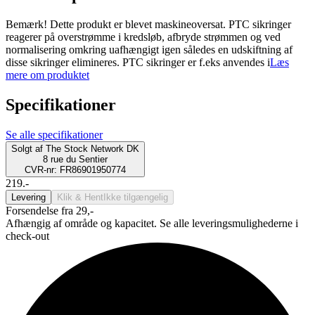
Bemærk! Dette produkt er blevet maskineoversat. PTC sikringer
reagerer på overstrømme i kredsløb, afbryde strømmen og ved
normalisering omkring uafhængigt igen således en udskiftning af
disse sikringer elimineres. PTC sikringer er f.eks anvendes i
Læs
mere om produktet
Specifikationer
Se alle specifikationer
Solgt af
The Stock Network DK
8 rue du Sentier
CVR-nr: FR86901950774
219.-
Levering
Klik & Hent
Ikke tilgængelig
Forsendelse fra 29,-
Afhængig af område og kapacitet. Se alle leveringsmulighederne i
check-out