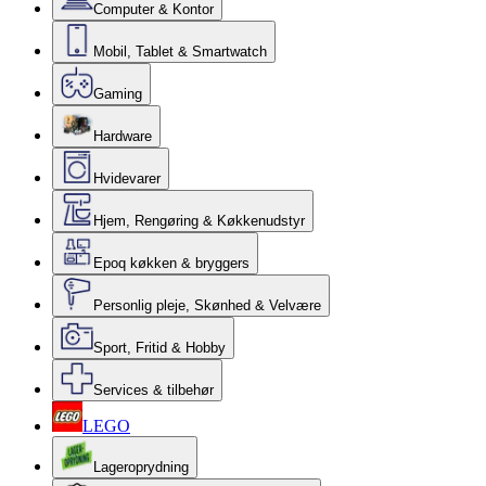
Computer & Kontor
Mobil, Tablet & Smartwatch
Gaming
Hardware
Hvidevarer
Hjem, Rengøring & Køkkenudstyr
Epoq køkken & bryggers
Personlig pleje, Skønhed & Velvære
Sport, Fritid & Hobby
Services & tilbehør
LEGO
Lageroprydning