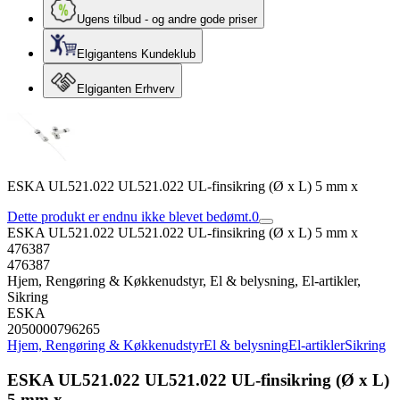
Ugens tilbud - og andre gode priser
Elgigantens Kundeklub
Elgiganten Erhverv
ESKA UL521.022 UL521.022 UL-finsikring (Ø x L) 5 mm x
Dette produkt er endnu ikke blevet bedømt.
0
ESKA UL521.022 UL521.022 UL-finsikring (Ø x L) 5 mm x
476387
476387
Hjem, Rengøring & Køkkenudstyr, El & belysning, El-artikler,
Sikring
ESKA
2050000796265
Hjem, Rengøring & Køkkenudstyr
El & belysning
El-artikler
Sikring
ESKA UL521.022 UL521.022 UL-finsikring (Ø x L)
5 mm x