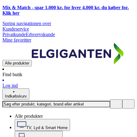
Mix & Match - spar 1.000 kr. for hver 4.000 kr. du køber for.
Klik
her
Spring navigationen over
Kundeservice
Privatkunde
Erhvervskunde
Mine favoritter
Alle produkter
Find butik
Log ind
Indkøbskurv
Alle produkter
TV, Lyd & Smart Home