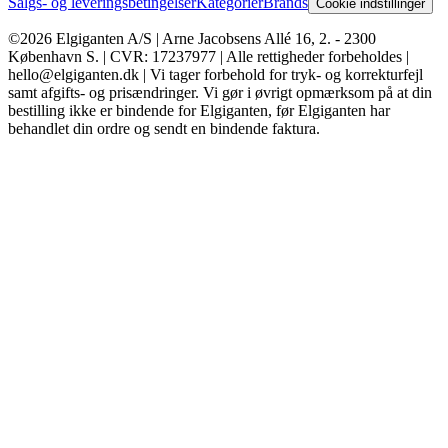
Salgs- og leveringsbetingelser
Kategorier
Brands
Cookie indstillinger
©2026 Elgiganten A/S | Arne Jacobsens Allé 16, 2. - 2300
København S. | CVR: 17237977 | Alle rettigheder forbeholdes |
hello@elgiganten.dk | Vi tager forbehold for tryk- og korrekturfejl
samt afgifts- og prisændringer. Vi gør i øvrigt opmærksom på at din
bestilling ikke er bindende for Elgiganten, før Elgiganten har
behandlet din ordre og sendt en bindende faktura.