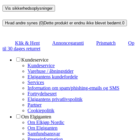
Vis sikkerhedsoplysninger
Hvad andre synes (0)
Dette produkt er endnu ikke blevet bedømt.
0
Klik & Hent
Annoncegaranti
Prismatch
Op
til 30 dages returret
Kundeservice
Kundeservice
Varehuse / åbningstider
Elgigantens kundefordele
Services
Information om spam/phishing-emails og SMS
Fortrydelsesret
Elgigantens privatlivspolitik
Partner
Cookiepolitik
Om Elgiganten
Om Elkjøp Nordic
Om Elgiganten
Samfundsansvar
Presseinformation