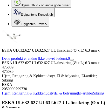
Ugens tilbud - og andre gode priser
Elgigantens Kundeklub
Elgiganten Erhverv
ESKA UL632.627 UL632.627 UL-finsikring (Ø x L) 6.3 mm x
Dette produkt er endnu ikke blevet bedømt.
0
ESKA UL632.627 UL632.627 UL-finsikring (Ø x L) 6.3 mm x
475089
475089
Hjem, Rengøring & Køkkenudstyr, El & belysning, El-artikler,
Sikring
ESKA
2050000799730
Hjem, Rengøring & Køkkenudstyr
El & belysning
El-artikler
Sikring
ESKA UL632.627 UL632.627 UL-finsikring (Ø x L)
6.3 mm x