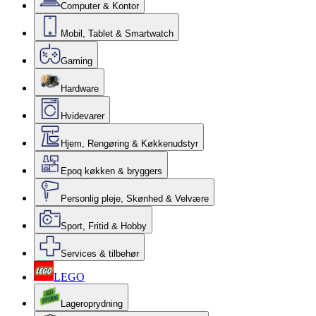
Computer & Kontor
Mobil, Tablet & Smartwatch
Gaming
Hardware
Hvidevarer
Hjem, Rengøring & Køkkenudstyr
Epoq køkken & bryggers
Personlig pleje, Skønhed & Velvære
Sport, Fritid & Hobby
Services & tilbehør
LEGO
Lageroprydning