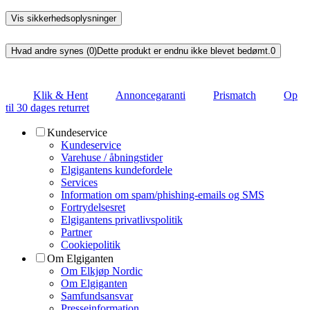
Vis sikkerhedsoplysninger
Hvad andre synes (0)
Dette produkt er endnu ikke blevet bedømt.
0
Klik & Hent
Annoncegaranti
Prismatch
Op
til 30 dages returret
Kundeservice
Kundeservice
Varehuse / åbningstider
Elgigantens kundefordele
Services
Information om spam/phishing-emails og SMS
Fortrydelsesret
Elgigantens privatlivspolitik
Partner
Cookiepolitik
Om Elgiganten
Om Elkjøp Nordic
Om Elgiganten
Samfundsansvar
Presseinformation