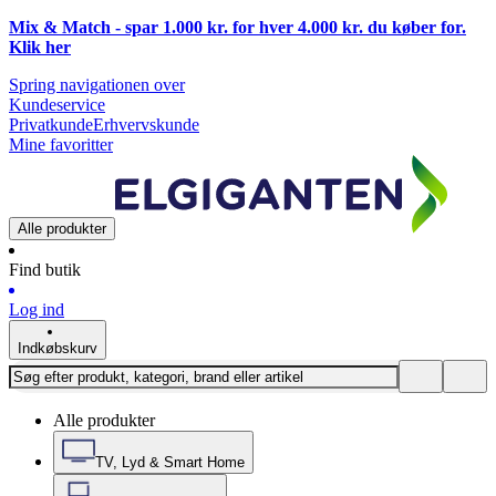
Mix & Match - spar 1.000 kr. for hver 4.000 kr. du køber for.
Klik
her
Spring navigationen over
Kundeservice
Privatkunde
Erhvervskunde
Mine favoritter
Alle produkter
Find butik
Log ind
Indkøbskurv
Alle produkter
TV, Lyd & Smart Home