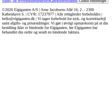
Salgs- og leveringsbetingelser
Kategorier
Brands
Cookie indstillinger
©2026 Elgiganten A/S | Arne Jacobsens Allé 16, 2. - 2300
København S. | CVR: 17237977 | Alle rettigheder forbeholdes |
hello@elgiganten.dk | Vi tager forbehold for tryk- og korrekturfejl
samt afgifts- og prisændringer. Vi gør i øvrigt opmærksom på at din
bestilling ikke er bindende for Elgiganten, før Elgiganten har
behandlet din ordre og sendt en bindende faktura.