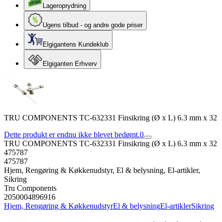
Lageroprydning
Ugens tilbud - og andre gode priser
Elgigantens Kundeklub
Elgiganten Erhverv
TRU COMPONENTS TC-632331 Finsikring (Ø x L) 6.3 mm x 32
Dette produkt er endnu ikke blevet bedømt.
0
TRU COMPONENTS TC-632331 Finsikring (Ø x L) 6.3 mm x 32
475787
475787
Hjem, Rengøring & Køkkenudstyr, El & belysning, El-artikler,
Sikring
Tru Components
2050004896916
Hjem, Rengøring & Køkkenudstyr
El & belysning
El-artikler
Sikring