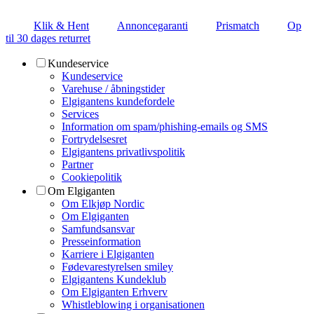
Klik & Hent
Annoncegaranti
Prismatch
Op
til 30 dages returret
Kundeservice
Kundeservice
Varehuse / åbningstider
Elgigantens kundefordele
Services
Information om spam/phishing-emails og SMS
Fortrydelsesret
Elgigantens privatlivspolitik
Partner
Cookiepolitik
Om Elgiganten
Om Elkjøp Nordic
Om Elgiganten
Samfundsansvar
Presseinformation
Karriere i Elgiganten
Fødevarestyrelsen smiley
Elgigantens Kundeklub
Om Elgiganten Erhverv
Whistleblowing i organisationen