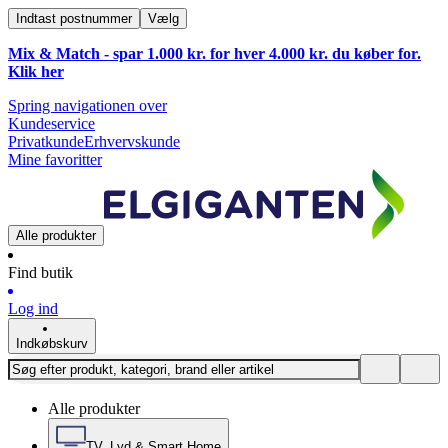
Indtast postnummer
Vælg
Mix & Match - spar 1.000 kr. for hver 4.000 kr. du køber for.
Klik
her
Spring navigationen over
Kundeservice
Privatkunde
Erhvervskunde
Mine favoritter
Alle produkter
Find butik
Log ind
Indkøbskurv
Alle produkter
TV, Lyd & Smart Home