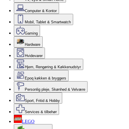
Computer & Kontor
Mobil, Tablet & Smartwatch
Gaming
Hardware
Hvidevarer
Hjem, Rengøring & Køkkenudstyr
Epoq køkken & bryggers
Personlig pleje, Skønhed & Velvære
Sport, Fritid & Hobby
Services & tilbehør
LEGO