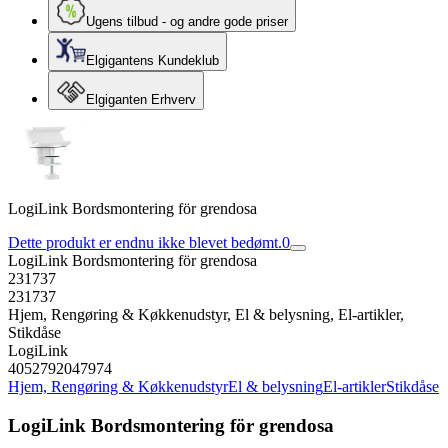
Ugens tilbud - og andre gode priser
Elgigantens Kundeklub
Elgiganten Erhverv
LogiLink Bordsmontering för grendosa
Dette produkt er endnu ikke blevet bedømt.
0
LogiLink Bordsmontering för grendosa
231737
231737
Hjem, Rengøring & Køkkenudstyr, El & belysning, El-artikler,
Stikdåse
LogiLink
4052792047974
Hjem, Rengøring & Køkkenudstyr
El & belysning
El-artikler
Stikdåse
LogiLink Bordsmontering för grendosa