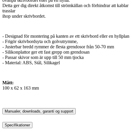
ovanpå skrivbordet eller på en hylla.
Detta ger dig direkt åtkomst till strömkällan och förhindrar att kablar
trasslar
ihop under skrivbordet.
- Designad för montering på kanten av ett skrivbord eller en hyllplan
- Frigör skrivbordsyta och golvutrymme,
- Justerbar bredd rymmer de flesta grendosor från 50-70 mm
- Silikonplattor ger ett fast grepp om grendosan
- Passar skivor som är upp till 50 mm tjocka
- Material: ABS, Stål, Silikagel
Mått:
100 x 62 x 163 mm
Manualer, downloads, garanti og support
Specifikationer