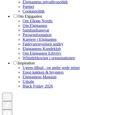
Elgigantens privatlivspolitik
Partner
Cookiepolitik
Om Elgiganten
Om Elkjøp Nordic
Om Elgiganten
Samfundsansvar
Presseinformation
Karriere i Elgiganten
Fødevarestyrelsen smiley
Elgigantens Kundeklub
Om Elgiganten Erhverv
Whistleblowing i organisationen
Inspiration
Ugens tilbud - og andre gode priser
Epoq køkken & bryggers
Elgigantens Magasin
Udsalg
Black Friday 2026