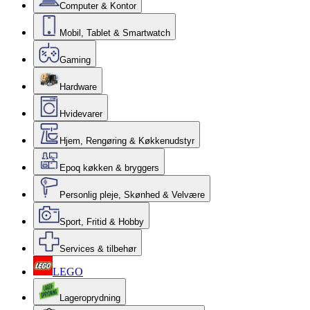
Computer & Kontor
Mobil, Tablet & Smartwatch
Gaming
Hardware
Hvidevarer
Hjem, Rengøring & Køkkenudstyr
Epoq køkken & bryggers
Personlig pleje, Skønhed & Velvære
Sport, Fritid & Hobby
Services & tilbehør
LEGO
Lageroprydning