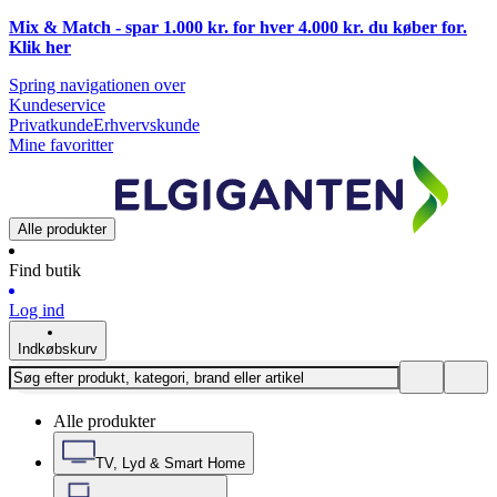
Mix & Match - spar 1.000 kr. for hver 4.000 kr. du køber for.
Klik
her
Spring navigationen over
Kundeservice
Privatkunde
Erhvervskunde
Mine favoritter
Alle produkter
Find butik
Log ind
Indkøbskurv
Alle produkter
TV, Lyd & Smart Home