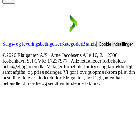
Salgs- og leveringsbetingelser
Kategorier
Brands
Cookie indstillinger
©2026 Elgiganten A/S | Arne Jacobsens Allé 16, 2. - 2300
København S. | CVR: 17237977 | Alle rettigheder forbeholdes |
hello@elgiganten.dk | Vi tager forbehold for tryk- og korrekturfejl
samt afgifts- og prisændringer. Vi gør i øvrigt opmærksom på at din
bestilling ikke er bindende for Elgiganten, før Elgiganten har
behandlet din ordre og sendt en bindende faktura.