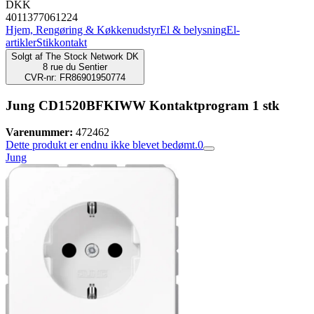
DKK
4011377061224
Hjem, Rengøring & Køkkenudstyr
El & belysning
El-
artikler
Stikkontakt
Solgt af
The Stock Network DK
8 rue du Sentier
CVR-nr: FR86901950774
Jung CD1520BFKIWW Kontaktprogram 1 stk
Varenummer:
472462
Dette produkt er endnu ikke blevet bedømt.
0
Jung