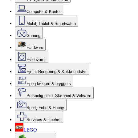
Computer & Kontor
Mobil, Tablet & Smartwatch
Gaming
Hardware
Hvidevarer
Hjem, Rengøring & Køkkenudstyr
Epoq køkken & bryggers
Personlig pleje, Skønhed & Velvære
Sport, Fritid & Hobby
Services & tilbehør
LEGO