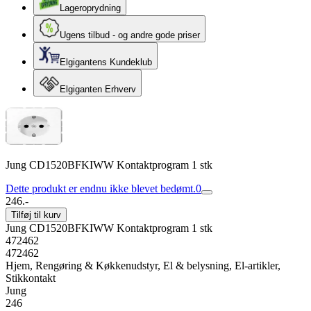
Lageroprydning
Ugens tilbud - og andre gode priser
Elgigantens Kundeklub
Elgiganten Erhverv
Jung CD1520BFKIWW Kontaktprogram 1 stk
Dette produkt er endnu ikke blevet bedømt.
0
246.-
Tilføj til kurv
Jung CD1520BFKIWW Kontaktprogram 1 stk
472462
472462
Hjem, Rengøring & Køkkenudstyr, El & belysning, El-artikler,
Stikkontakt
Jung
246