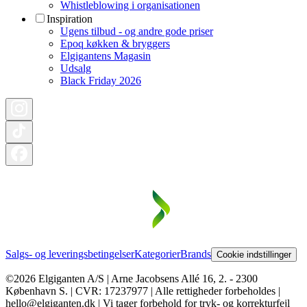
Whistleblowing i organisationen
Inspiration
Ugens tilbud - og andre gode priser
Epoq køkken & bryggers
Elgigantens Magasin
Udsalg
Black Friday 2026
Salgs- og leveringsbetingelser
Kategorier
Brands
Cookie indstillinger
©2026 Elgiganten A/S | Arne Jacobsens Allé 16, 2. - 2300
København S. | CVR: 17237977 | Alle rettigheder forbeholdes |
hello@elgiganten.dk | Vi tager forbehold for tryk- og korrekturfejl