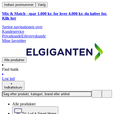
Indtast postnummer
Vælg
Mix & Match - spar 1.000 kr. for hver 4.000 kr. du køber for.
Klik
her
Spring navigationen over
Kundeservice
Privatkunde
Erhvervskunde
Mine favoritter
Alle produkter
Find butik
Log ind
Indkøbskurv
Alle produkter
TV, Lyd & Smart Home