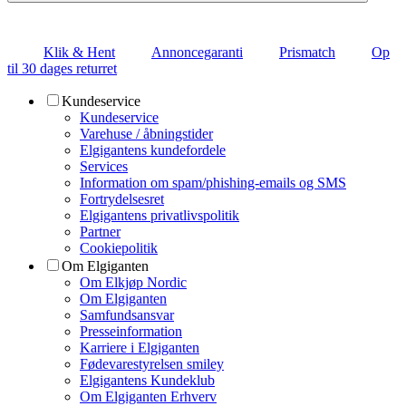
Klik & Hent
Annoncegaranti
Prismatch
Op
til 30 dages returret
Kundeservice
Kundeservice
Varehuse / åbningstider
Elgigantens kundefordele
Services
Information om spam/phishing-emails og SMS
Fortrydelsesret
Elgigantens privatlivspolitik
Partner
Cookiepolitik
Om Elgiganten
Om Elkjøp Nordic
Om Elgiganten
Samfundsansvar
Presseinformation
Karriere i Elgiganten
Fødevarestyrelsen smiley
Elgigantens Kundeklub
Om Elgiganten Erhverv