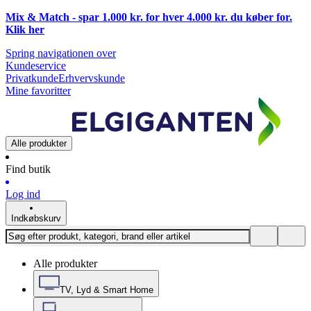
Mix & Match - spar 1.000 kr. for hver 4.000 kr. du køber for.
Klik
her
Spring navigationen over
Kundeservice
Privatkunde
Erhvervskunde
Mine favoritter
Alle produkter
Find butik
Log ind
Indkøbskurv
Alle produkter
TV, Lyd & Smart Home