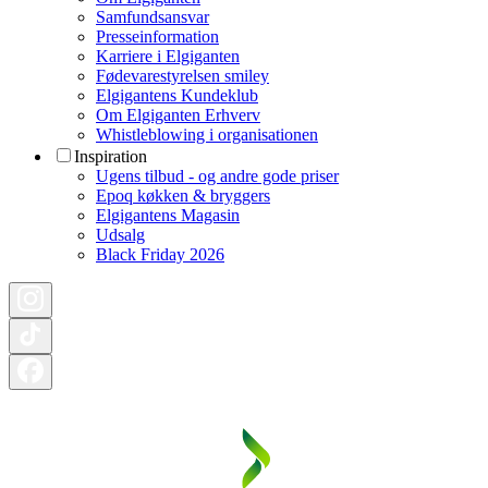
Samfundsansvar
Presseinformation
Karriere i Elgiganten
Fødevarestyrelsen smiley
Elgigantens Kundeklub
Om Elgiganten Erhverv
Whistleblowing i organisationen
Inspiration
Ugens tilbud - og andre gode priser
Epoq køkken & bryggers
Elgigantens Magasin
Udsalg
Black Friday 2026