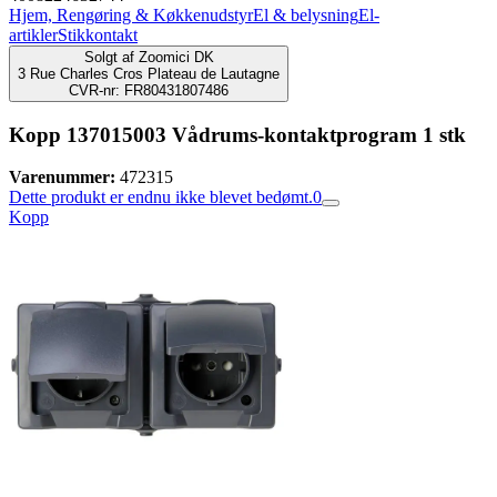
Hjem, Rengøring & Køkkenudstyr
El & belysning
El-
artikler
Stikkontakt
Solgt af
Zoomici DK
3 Rue Charles Cros Plateau de Lautagne
CVR-nr: FR80431807486
Kopp 137015003 Vådrums-kontaktprogram 1 stk
Varenummer:
472315
Dette produkt er endnu ikke blevet bedømt.
0
Kopp