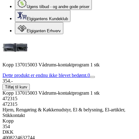
Ugens tilbud - og andre gode priser
Elgigantens Kundeklub
Elgiganten Erhverv
Kopp 137015003 Vådrums-kontaktprogram 1 stk
Dette produkt er endnu ikke blevet bedømt.
0
354.-
Tilføj til kurv
Kopp 137015003 Vådrums-kontaktprogram 1 stk
472315
472315
Hjem, Rengøring & Køkkenudstyr, El & belysning, El-artikler,
Stikkontakt
Kopp
354
DKK
4008224632744