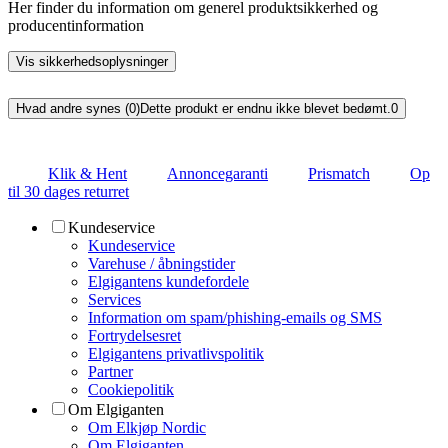
Her finder du information om generel produktsikkerhed og
producentinformation
Vis sikkerhedsoplysninger
Hvad andre synes (0)
Dette produkt er endnu ikke blevet bedømt.
0
Klik & Hent
Annoncegaranti
Prismatch
Op
til 30 dages returret
Kundeservice
Kundeservice
Varehuse / åbningstider
Elgigantens kundefordele
Services
Information om spam/phishing-emails og SMS
Fortrydelsesret
Elgigantens privatlivspolitik
Partner
Cookiepolitik
Om Elgiganten
Om Elkjøp Nordic
Om Elgiganten