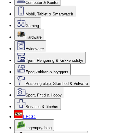
Computer & Kontor
Mobil, Tablet & Smartwatch
Gaming
Hardware
Hvidevarer
Hjem, Rengøring & Køkkenudstyr
Epoq køkken & bryggers
Personlig pleje, Skønhed & Velvære
Sport, Fritid & Hobby
Services & tilbehør
LEGO
Lageroprydning