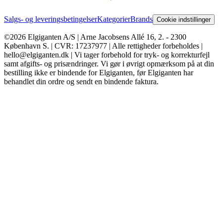
Salgs- og leveringsbetingelser
Kategorier
Brands
Cookie indstillinger
©2026 Elgiganten A/S | Arne Jacobsens Allé 16, 2. - 2300
København S. | CVR: 17237977 | Alle rettigheder forbeholdes |
hello@elgiganten.dk | Vi tager forbehold for tryk- og korrekturfejl
samt afgifts- og prisændringer. Vi gør i øvrigt opmærksom på at din
bestilling ikke er bindende for Elgiganten, før Elgiganten har
behandlet din ordre og sendt en bindende faktura.