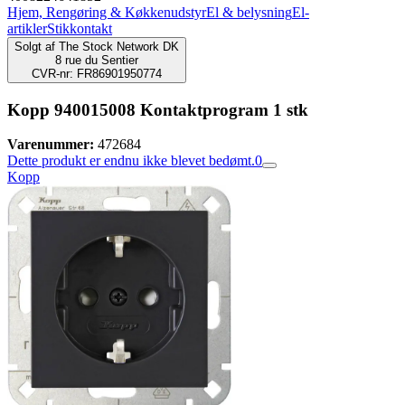
Hjem, Rengøring & Køkkenudstyr
El & belysning
El-
artikler
Stikkontakt
Solgt af
The Stock Network DK
8 rue du Sentier
CVR-nr: FR86901950774
Kopp 940015008 Kontaktprogram 1 stk
Varenummer:
472684
Dette produkt er endnu ikke blevet bedømt.
0
Kopp