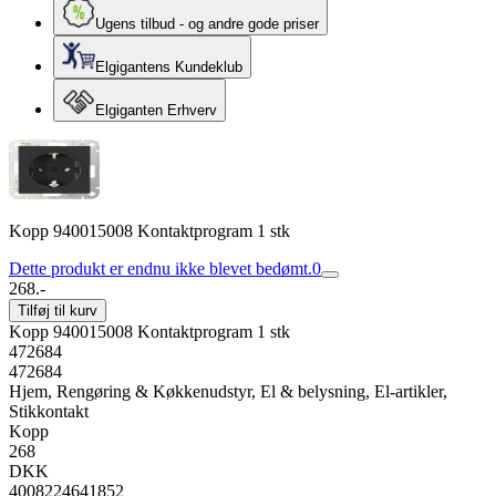
Ugens tilbud - og andre gode priser
Elgigantens Kundeklub
Elgiganten Erhverv
Kopp 940015008 Kontaktprogram 1 stk
Dette produkt er endnu ikke blevet bedømt.
0
268.-
Tilføj til kurv
Kopp 940015008 Kontaktprogram 1 stk
472684
472684
Hjem, Rengøring & Køkkenudstyr, El & belysning, El-artikler,
Stikkontakt
Kopp
268
DKK
4008224641852