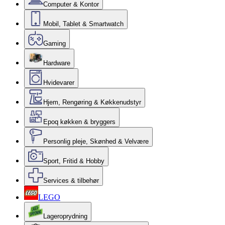
Computer & Kontor
Mobil, Tablet & Smartwatch
Gaming
Hardware
Hvidevarer
Hjem, Rengøring & Køkkenudstyr
Epoq køkken & bryggers
Personlig pleje, Skønhed & Velvære
Sport, Fritid & Hobby
Services & tilbehør
LEGO
Lageroprydning