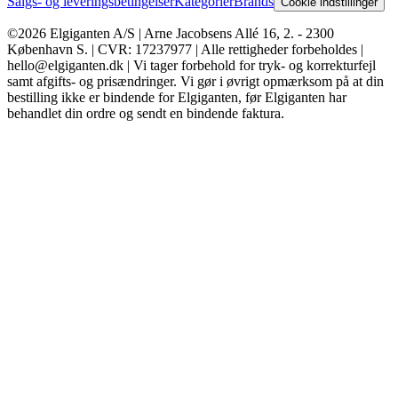
Salgs- og leveringsbetingelser
Kategorier
Brands
Cookie indstillinger
©2026 Elgiganten A/S | Arne Jacobsens Allé 16, 2. - 2300
København S. | CVR: 17237977 | Alle rettigheder forbeholdes |
hello@elgiganten.dk | Vi tager forbehold for tryk- og korrekturfejl
samt afgifts- og prisændringer. Vi gør i øvrigt opmærksom på at din
bestilling ikke er bindende for Elgiganten, før Elgiganten har
behandlet din ordre og sendt en bindende faktura.