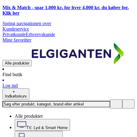
Mix & Match - spar 1.000 kr. for hver 4.000 kr. du køber for.
Klik
her
Spring navigationen over
Kundeservice
Privatkunde
Erhvervskunde
Mine favoritter
Alle produkter
Find butik
Log ind
Indkøbskurv
Alle produkter
TV, Lyd & Smart Home