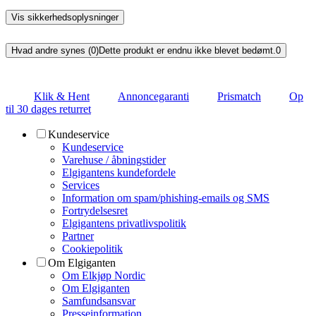
Vis sikkerhedsoplysninger
Hvad andre synes (0)
Dette produkt er endnu ikke blevet bedømt.
0
Klik & Hent
Annoncegaranti
Prismatch
Op
til 30 dages returret
Kundeservice
Kundeservice
Varehuse / åbningstider
Elgigantens kundefordele
Services
Information om spam/phishing-emails og SMS
Fortrydelsesret
Elgigantens privatlivspolitik
Partner
Cookiepolitik
Om Elgiganten
Om Elkjøp Nordic
Om Elgiganten
Samfundsansvar
Presseinformation