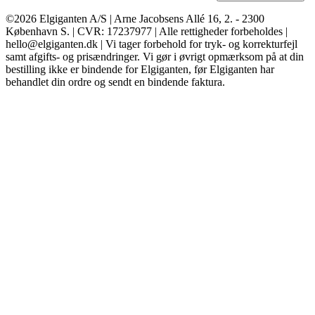
©2026 Elgiganten A/S | Arne Jacobsens Allé 16, 2. - 2300
København S. | CVR: 17237977 | Alle rettigheder forbeholdes |
hello@elgiganten.dk | Vi tager forbehold for tryk- og korrekturfejl
samt afgifts- og prisændringer. Vi gør i øvrigt opmærksom på at din
bestilling ikke er bindende for Elgiganten, før Elgiganten har
behandlet din ordre og sendt en bindende faktura.