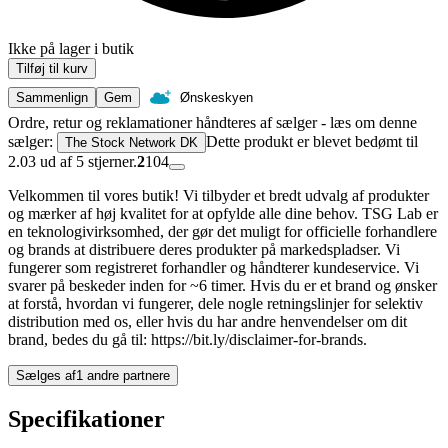
Ikke på lager i butik
Tilføj til kurv
Sammenlign
Gem
Ønskeskyen
Ordre, retur og reklamationer håndteres af sælger - læs om denne
sælger:
Dette produkt er blevet bedømt til
The Stock Network DK
2.03 ud af 5 stjerner.
2
104
Velkommen til vores butik! Vi tilbyder et bredt udvalg af produkter
og mærker af høj kvalitet for at opfylde alle dine behov. TSG Lab er
en teknologivirksomhed, der gør det muligt for officielle forhandlere
og brands at distribuere deres produkter på markedspladser. Vi
fungerer som registreret forhandler og håndterer kundeservice. Vi
svarer på beskeder inden for ~6 timer. Hvis du er et brand og ønsker
at forstå, hvordan vi fungerer, dele nogle retningslinjer for selektiv
distribution med os, eller hvis du har andre henvendelser om dit
brand, bedes du gå til: https://bit.ly/disclaimer-for-brands.
Sælges af
1 andre partnere
Specifikationer