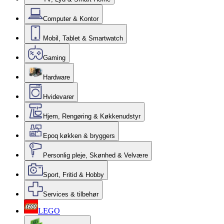
Computer & Kontor
Mobil, Tablet & Smartwatch
Gaming
Hardware
Hvidevarer
Hjem, Rengøring & Køkkenudstyr
Epoq køkken & bryggers
Personlig pleje, Skønhed & Velvære
Sport, Fritid & Hobby
Services & tilbehør
LEGO