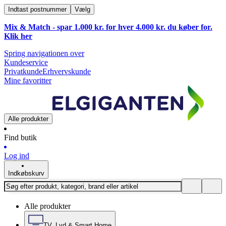
Indtast postnummer
Vælg
Mix & Match - spar 1.000 kr. for hver 4.000 kr. du køber for.
Klik
her
Spring navigationen over
Kundeservice
Privatkunde
Erhvervskunde
Mine favoritter
Alle produkter
Find butik
Log ind
Indkøbskurv
Alle produkter
TV, Lyd & Smart Home