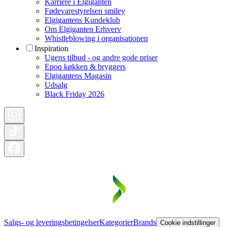
Karriere i Elgiganten
Fødevarestyrelsen smiley
Elgigantens Kundeklub
Om Elgiganten Erhverv
Whistleblowing i organisationen
Inspiration
Ugens tilbud - og andre gode priser
Epoq køkken & bryggers
Elgigantens Magasin
Udsalg
Black Friday 2026
Salgs- og leveringsbetingelser
Kategorier
Brands
Cookie indstillinger