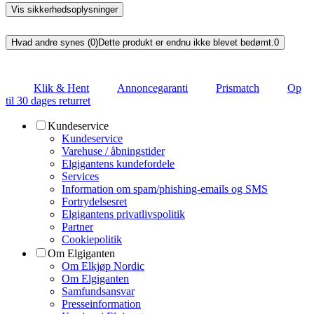
Vis sikkerhedsoplysninger
Hvad andre synes (0)
Dette produkt er endnu ikke blevet bedømt.
0
Klik & Hent
Annoncegaranti
Prismatch
Op
til 30 dages returret
Kundeservice
Kundeservice
Varehuse / åbningstider
Elgigantens kundefordele
Services
Information om spam/phishing-emails og SMS
Fortrydelsesret
Elgigantens privatlivspolitik
Partner
Cookiepolitik
Om Elgiganten
Om Elkjøp Nordic
Om Elgiganten
Samfundsansvar
Presseinformation