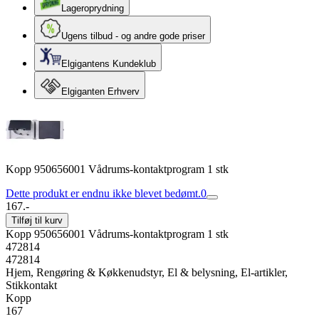
Lageroprydning
Ugens tilbud - og andre gode priser
Elgigantens Kundeklub
Elgiganten Erhverv
Kopp 950656001 Vådrums-kontaktprogram 1 stk
Dette produkt er endnu ikke blevet bedømt.
0
167.-
Tilføj til kurv
Kopp 950656001 Vådrums-kontaktprogram 1 stk
472814
472814
Hjem, Rengøring & Køkkenudstyr, El & belysning, El-artikler,
Stikkontakt
Kopp
167