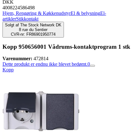
DKK
4008224586498
Hjem, Rengøring & Køkkenudstyr
El & belysning
El-
artikler
Stikkontakt
Solgt af
The Stock Network DK
8 rue du Sentier
CVR-nr: FR86901950774
Kopp 950656001 Vådrums-kontaktprogram 1 stk
Varenummer:
472814
Dette produkt er endnu ikke blevet bedømt.
0
Kopp