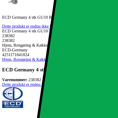
ECD Germany 4 stk GU10 RGB LED Spot - 3W - Dimmable - AC 220
Dette produkt er endnu ikke blevet bedømt.
0
ECD Germany 4 stk GU10 RGB LED Spot - 3W - Dimmable - AC 220
238382
238382
Hjem, Rengøring & Køkkenudstyr, El & belysning, Lamper & belys
ECD-Germany
4251171841824
Hjem, Rengøring & Køkkenudstyr
El & belysning
Lamper & belysnin
ECD Germany 4 stk GU10 RGB LED Spot - 3W - Dimm
Varenummer:
238382
Dette produkt er endnu ikke blevet bedømt.
0