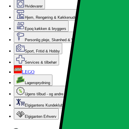
Hvidevarer
Hjem, Rengøring & Køkkenudstyr
Epoq køkken & bryggers
Personlig pleje, Skønhed & Velvære
Sport, Fritid & Hobby
Services & tilbehør
LEGO
Lageroprydning
Ugens tilbud - og andre gode priser
Elgigantens Kundeklub
Elgiganten Erhverv