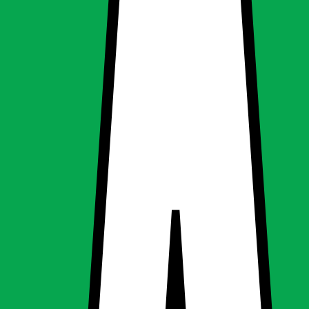
-240 V - 16 farver -
-240 V - 16 farver -
ning, LED-pære & elpære
g
LED-pære & elpære
able - AC 220-240 V - 16 farver -