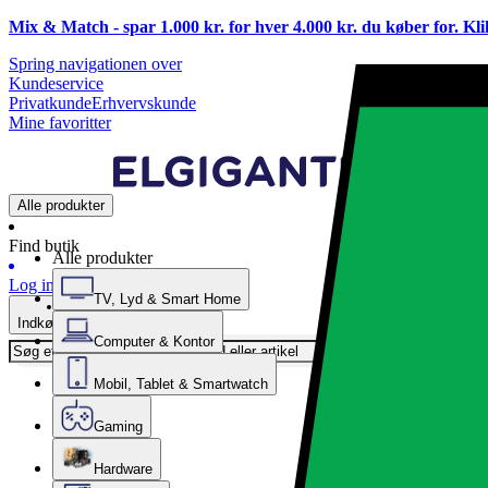
Mix & Match - spar 1.000 kr. for hver 4.000 kr. du køber for. Kl
Spring navigationen over
Kundeservice
Privatkunde
Erhvervskunde
Mine favoritter
Alle produkter
Find butik
Alle produkter
Log ind
TV, Lyd & Smart Home
Indkøbskurv
Computer & Kontor
Mobil, Tablet & Smartwatch
Gaming
Hardware