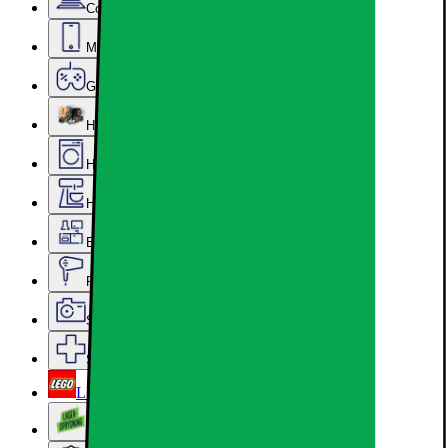
Computer & Kontor
Mobil, Tablet & Smartwatch
Gaming
Hardware
Hvidevarer
Hjem, Rengøring & Køkkenudstyr
Epoq køkken & bryggers
Personlig pleje, Skønhed & Velvære
Sport, Fritid & Hobby
Services & tilbehør
LEGO
Lageroprydning