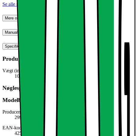
Se alle specifikationer
Mere om produktet
Manualer, downloads, garanti og support
Specifikationer
Produktmål
Vægt (inkl. emballage)
100,0 g
Nøglespecifikation
Modelbeskrivelse
Producentens varenummer
299069937
EAN-kode
4251171840544