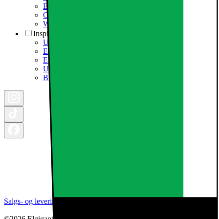
Elgigantens Kundeklub
Om Elgiganten Erhverv
Whistleblowing i organisationen
Inspiration
Ugens tilbud - og andre gode priser
Epoq køkken & bryggers
Elgigantens Magasin
Udsalg
Black Friday 2026
Salgs- og leveringsbetingelser
Kategorier
Brands
Cookie indstillinger
©2026 Elgiganten A/S | Arne Jacobsens Allé 16, 2. - 2300