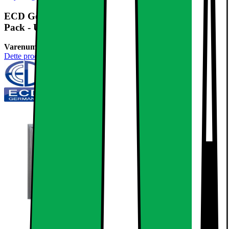
ECD Germany LED panel 12W - 30 x 30 cm - 7-
Pack - Ultraslim tynd - SMD 3014 -
Varenummer:
236651
Dette produkt er endnu ikke blevet bedømt.
0