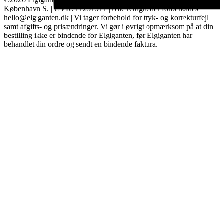
København S. | CVR: 17237977 | Alle rettigheder forbeholdes |
hello@elgiganten.dk | Vi tager forbehold for tryk- og korrekturfejl
samt afgifts- og prisændringer. Vi gør i øvrigt opmærksom på at din
bestilling ikke er bindende for Elgiganten, før Elgiganten har
behandlet din ordre og sendt en bindende faktura.