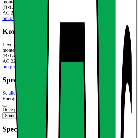
monterings materiale 7 x transformer Teknisk information: Mål i mm
(BxLxH) 300 x 300 x 10 mm Indgangsspænding ikke dæmpbar:
AC 220V ~ 240V Strøm: 12W Lysstrøm: 738 lumen IP20
Læs mere
om produktet
Kort om produktet
Leveringsomfang 7 x LED panel 30x30cm varm hvid 3000K 7 x
monterings materiale 7 x transformer Teknisk information: Mål i mm
(BxLxH) 300 x 300 x 10 mm Indgangsspænding ikke dæmpbar:
AC 220V ~ 240V Strøm: 12W Lysstrøm: 738 lumen IP20
Læs mere
om produktet
Specifikationer
Se alle specifikationer
Energimærkning
Produktdatablad
Dette produkt er ikke tilgængeligt
Sammenlign
Gem
Specifikationer