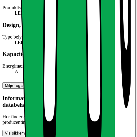
Produkttype
LED-lys
Design, form og placering
Type belysning
LED
Kapacitet, forbrug og strøm
Energimærke
A
Miljø- og sikkerhedsoplysninger
Information om produktsikkerhed og
databehandling
Her finder du information om generel produktsikkerhed og
producentinformation
Vis sikkerhedsoplysninger