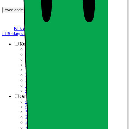
Hvad andre synes (0)
Dette produkt er endnu ikke blevet bedømt.
0
Klik & Hent
Annoncegaranti
Prismatch
Op
til 30 dages returret
Kundeservice
Kundeservice
Varehuse / åbningstider
Elgigantens kundefordele
Services
Information om spam/phishing-emails og SMS
Fortrydelsesret
Elgigantens privatlivspolitik
Partner
Cookiepolitik
Om Elgiganten
Om Elkjøp Nordic
Om Elgiganten
Samfundsansvar
Presseinformation
Karriere i Elgiganten
Fødevarestyrelsen smiley