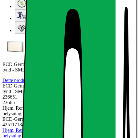
Ugens tilbud - og andre gode priser
Elgigantens Kundeklub
Elgiganten Erhverv
ECD Germany LED panel 12W - 30 x 30 cm - 7-Pack - Ultraslim
tynd - SMD 3014 -
Dette produkt er endnu ikke blevet bedømt.
0
ECD Germany LED panel 12W - 30 x 30 cm - 7-Pack - Ultraslim
tynd - SMD 3014 -
236651
236651
Hjem, Rengøring & Køkkenudstyr, El & belysning, Lamper &
belysning, LED-pære & elpære
ECD-Germany
4251171840544
Hjem, Rengøring & Køkkenudstyr
El & belysning
Lamper &
belysning
LED-pære & elpære