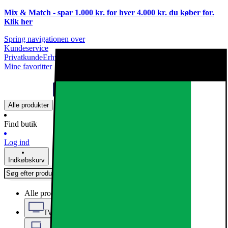
Mix & Match - spar 1.000 kr. for hver 4.000 kr. du køber for.
Klik
her
Spring navigationen over
Kundeservice
Privatkunde
Erhvervskunde
Mine favoritter
Alle produkter
Find butik
Log ind
Indkøbskurv
Alle produkter
TV, Lyd & Smart Home