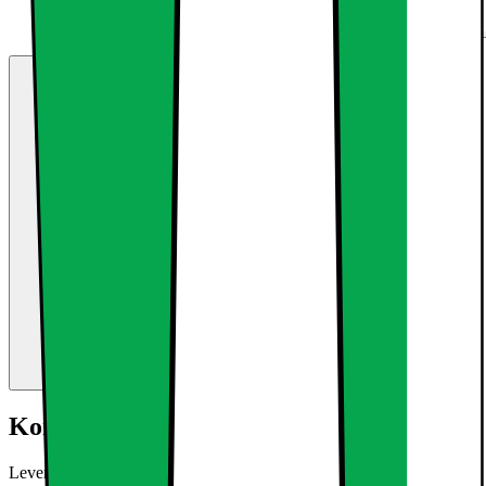
Kort om produktet
Leveringsomfang 7 x LED panel 30x30cm varm hvid 3000K 7 x