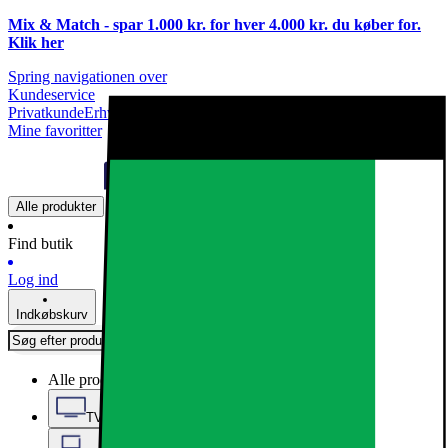
Mix & Match - spar 1.000 kr. for hver 4.000 kr. du køber for.
Klik
her
Spring navigationen over
Kundeservice
Privatkunde
Erhvervskunde
Mine favoritter
Alle produkter
Find butik
Log ind
Indkøbskurv
Alle produkter
TV, Lyd & Smart Home