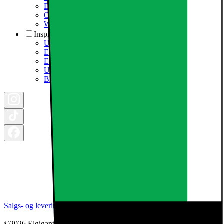
Elgigantens Kundeklub
Om Elgiganten Erhverv
Whistleblowing i organisationen
Inspiration
Ugens tilbud - og andre gode priser
Epoq køkken & bryggers
Elgigantens Magasin
Udsalg
Black Friday 2026
Salgs- og leveringsbetingelser
Kategorier
Brands
Cookie indstillinger
©2026 Elgiganten A/S | Arne Jacobsens Allé 16, 2. - 2300