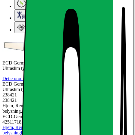
Ugens tilbud - og andre gode priser
Elgigantens Kundeklub
Elgiganten Erhverv
ECD Germany LED panel 18W - 60 x 30 cm - 3 er-Pack -
Ultraslim tynd - SMD 3014 -
Dette produkt er endnu ikke blevet bedømt.
0
ECD Germany LED panel 18W - 60 x 30 cm - 3 er-Pack -
Ultraslim tynd - SMD 3014 -
238421
238421
Hjem, Rengøring & Køkkenudstyr, El & belysning, Lamper &
belysning, LED-pære & elpære
ECD-Germany
4251171837780
Hjem, Rengøring & Køkkenudstyr
El & belysning
Lamper &
belysning
LED-pære & elpære