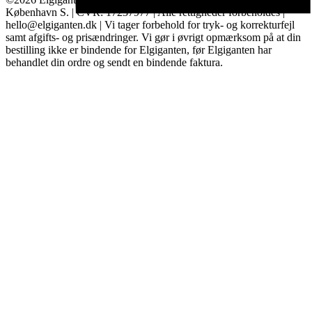
København S. | CVR: 17237977 | Alle rettigheder forbeholdes |
hello@elgiganten.dk | Vi tager forbehold for tryk- og korrekturfejl
samt afgifts- og prisændringer. Vi gør i øvrigt opmærksom på at din
bestilling ikke er bindende for Elgiganten, før Elgiganten har
behandlet din ordre og sendt en bindende faktura.