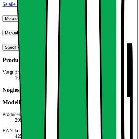
Se alle specifikationer
Mere om produktet
Manualer, downloads, garanti og support
Specifikationer
Produktmål
Vægt (inkl. emballage)
100,0 g
Nøglespecifikation
Modelbeskrivelse
Producentens varenummer
299041539
EAN-kode
4251171837780