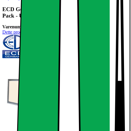
ECD Germany LED panel 18W - 60 x 30 cm - 3 er-
Pack - Ultraslim tynd - SMD 3014 -
Varenummer:
238421
Dette produkt er endnu ikke blevet bedømt.
0