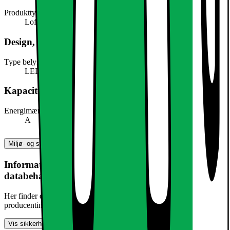
Produkttype
Loftslampe
Design, form og placering
Type belysning
LED
Kapacitet, forbrug og strøm
Energimærke
A
Miljø- og sikkerhedsoplysninger
Information om produktsikkerhed og
databehandling
Her finder du information om generel produktsikkerhed og
producentinformation
Vis sikkerhedsoplysninger