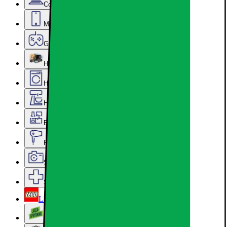
Computer & Kontor
Mobil, Tablet & Smartwatch
Gaming
Hardware
Hvidevarer
Hjem, Rengøring & Køkkenudstyr
Epoq køkken & bryggers
Personlig pleje, Skønhed & Velvære
Sport, Fritid & Hobby
Services & tilbehør
LEGO
Lageroprydning