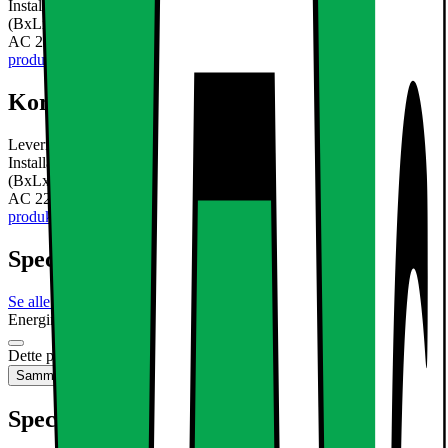
Installation materiale 3 x transformer Teknisk information: Mål i mm
(BxLxH) 600 x 300 x 10 mm Indgangsspænding ikke dæmpbar:
AC 220V ~ 240V Strøm: 18W Lysstrøm: 1.295 lumen
Læs mere om
produktet
Kort om produktet
Leveringsomfang 3 x LED panel 60x30cm varm hvid 3000K 3 x
Installation materiale 3 x transformer Teknisk information: Mål i mm
(BxLxH) 600 x 300 x 10 mm Indgangsspænding ikke dæmpbar:
AC 220V ~ 240V Strøm: 18W Lysstrøm: 1.295 lumen
Læs mere om
produktet
Specifikationer
Se alle specifikationer
Energimærkning
Produktdatablad
Dette produkt er ikke tilgængeligt
Sammenlign
Gem
Specifikationer