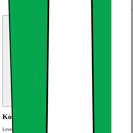
Kort om produktet
Leveringsomfang 3 x LED panel 60x30cm varm hvid 3000K 3 x