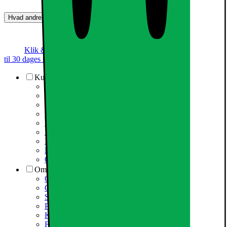
Hvad andre synes (0)
Dette produkt er endnu ikke blevet bedømt.
0
Klik & Hent
Annoncegaranti
Prismatch
Op
til 30 dages returret
Kundeservice
Kundeservice
Varehuse / åbningstider
Elgigantens kundefordele
Services
Information om spam/phishing-emails og SMS
Fortrydelsesret
Elgigantens privatlivspolitik
Partner
Cookiepolitik
Om Elgiganten
Om Elkjøp Nordic
Om Elgiganten
Samfundsansvar
Presseinformation
Karriere i Elgiganten
Fødevarestyrelsen smiley