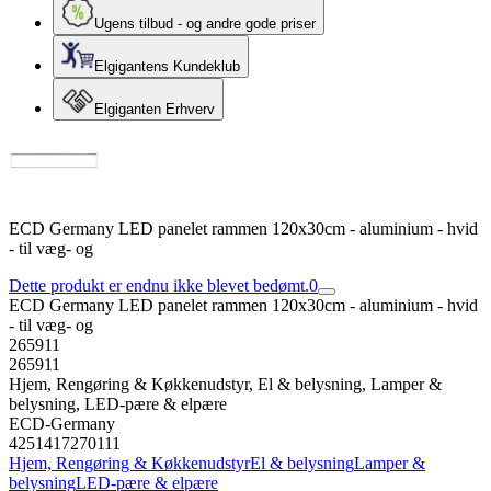
Ugens tilbud - og andre gode priser
Elgigantens Kundeklub
Elgiganten Erhverv
ECD Germany LED panelet rammen 120x30cm - aluminium - hvid
- til væg- og
Dette produkt er endnu ikke blevet bedømt.
0
ECD Germany LED panelet rammen 120x30cm - aluminium - hvid
- til væg- og
265911
265911
Hjem, Rengøring & Køkkenudstyr, El & belysning, Lamper &
belysning, LED-pære & elpære
ECD-Germany
4251417270111
Hjem, Rengøring & Køkkenudstyr
El & belysning
Lamper &
belysning
LED-pære & elpære