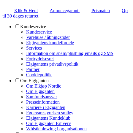
Klik & Hent
Annoncegaranti
Prismatch
Op
til 30 dages returret
Kundeservice
Kundeservice
Varehuse / åbningstider
Elgigantens kundefordele
Services
Information om spam/phishing-emails og SMS
Fortrydelsesret
Elgigantens privatlivspolitik
Partner
Cookiepolitik
Om Elgiganten
Om Elkjøp Nordic
Om Elgiganten
Samfundsansvar
Presseinformation
Karriere i Elgiganten
Fødevarestyrelsen smiley
Elgigantens Kundeklub
Om Elgiganten Erhverv
Whistleblowing i organisationen