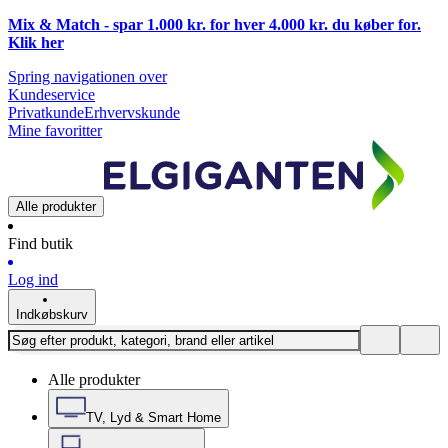
Mix & Match - spar 1.000 kr. for hver 4.000 kr. du køber for.
Klik
her
Spring navigationen over
Kundeservice
Privatkunde
Erhvervskunde
Mine favoritter
Alle produkter
Find butik
Log ind
Indkøbskurv
Alle produkter
TV, Lyd & Smart Home