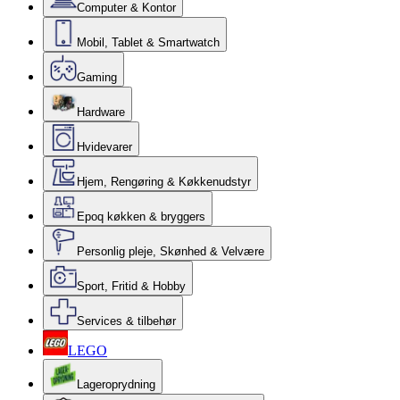
Computer & Kontor
Mobil, Tablet & Smartwatch
Gaming
Hardware
Hvidevarer
Hjem, Rengøring & Køkkenudstyr
Epoq køkken & bryggers
Personlig pleje, Skønhed & Velvære
Sport, Fritid & Hobby
Services & tilbehør
LEGO
Lageroprydning