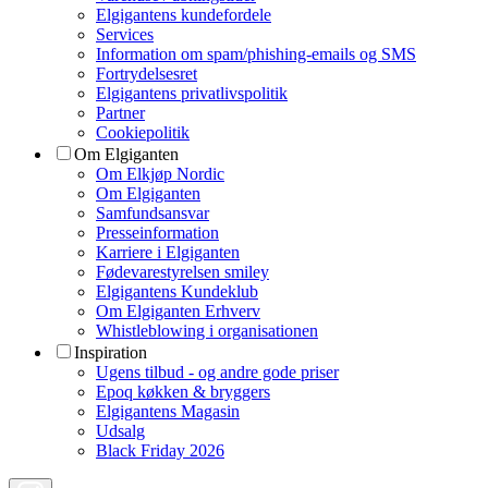
Elgigantens kundefordele
Services
Information om spam/phishing-emails og SMS
Fortrydelsesret
Elgigantens privatlivspolitik
Partner
Cookiepolitik
Om Elgiganten
Om Elkjøp Nordic
Om Elgiganten
Samfundsansvar
Presseinformation
Karriere i Elgiganten
Fødevarestyrelsen smiley
Elgigantens Kundeklub
Om Elgiganten Erhverv
Whistleblowing i organisationen
Inspiration
Ugens tilbud - og andre gode priser
Epoq køkken & bryggers
Elgigantens Magasin
Udsalg
Black Friday 2026