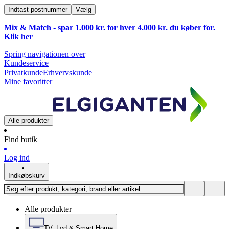
Indtast postnummer
Vælg
Mix & Match - spar 1.000 kr. for hver 4.000 kr. du køber for.
Klik
her
Spring navigationen over
Kundeservice
Privatkunde
Erhvervskunde
Mine favoritter
Alle produkter
Find butik
Log ind
Indkøbskurv
Alle produkter
TV, Lyd & Smart Home