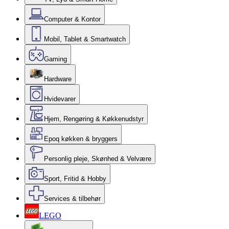
Computer & Kontor
Mobil, Tablet & Smartwatch
Gaming
Hardware
Hvidevarer
Hjem, Rengøring & Køkkenudstyr
Epoq køkken & bryggers
Personlig pleje, Skønhed & Velvære
Sport, Fritid & Hobby
Services & tilbehør
LEGO