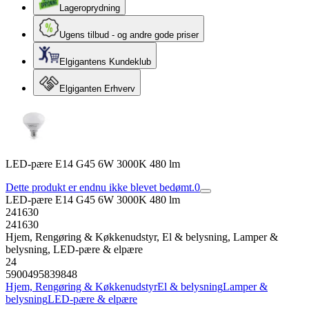
Lageroprydning
Ugens tilbud - og andre gode priser
Elgigantens Kundeklub
Elgiganten Erhverv
LED-pære E14 G45 6W 3000K 480 lm
Dette produkt er endnu ikke blevet bedømt.
0
LED-pære E14 G45 6W 3000K 480 lm
241630
241630
Hjem, Rengøring & Køkkenudstyr, El & belysning, Lamper &
belysning, LED-pære & elpære
24
5900495839848
Hjem, Rengøring & Køkkenudstyr
El & belysning
Lamper &
belysning
LED-pære & elpære