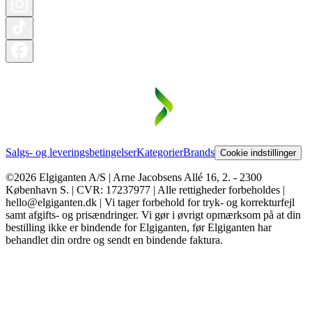
Salgs- og leveringsbetingelser
Kategorier
Brands
Cookie indstillinger
©2026 Elgiganten A/S | Arne Jacobsens Allé 16, 2. - 2300
København S. | CVR: 17237977 | Alle rettigheder forbeholdes |
hello@elgiganten.dk | Vi tager forbehold for tryk- og korrekturfejl
samt afgifts- og prisændringer. Vi gør i øvrigt opmærksom på at din
bestilling ikke er bindende for Elgiganten, før Elgiganten har
behandlet din ordre og sendt en bindende faktura.