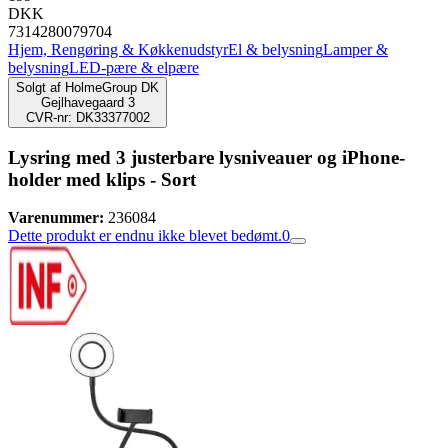
DKK
7314280079704
Hjem, Rengøring & Køkkenudstyr
El & belysning
Lamper &
belysning
LED-pære & elpære
Solgt af
HolmeGroup DK
Gejlhavegaard 3
CVR-nr: DK33377002
Lysring med 3 justerbare lysniveauer og iPhone-
holder med klips - Sort
Varenummer:
236084
Dette produkt er endnu ikke blevet bedømt.
0