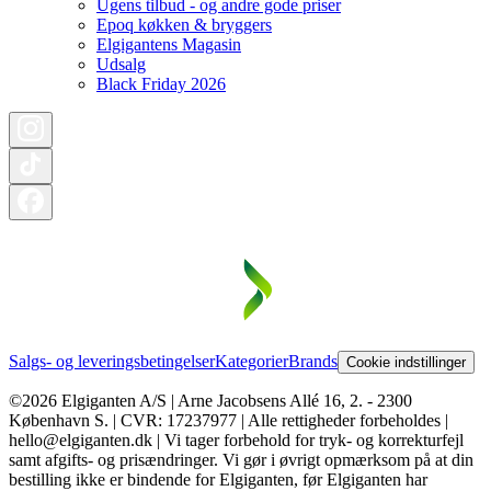
Ugens tilbud - og andre gode priser
Epoq køkken & bryggers
Elgigantens Magasin
Udsalg
Black Friday 2026
Salgs- og leveringsbetingelser
Kategorier
Brands
Cookie indstillinger
©2026 Elgiganten A/S | Arne Jacobsens Allé 16, 2. - 2300
København S. | CVR: 17237977 | Alle rettigheder forbeholdes |
hello@elgiganten.dk | Vi tager forbehold for tryk- og korrekturfejl
samt afgifts- og prisændringer. Vi gør i øvrigt opmærksom på at din
bestilling ikke er bindende for Elgiganten, før Elgiganten har