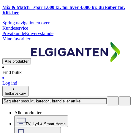
Mix & Match - spar 1.000 kr. for hver 4.000 kr. du køber for.
Klik
her
Spring navigationen over
Kundeservice
Privatkunde
Erhvervskunde
Mine favoritter
Alle produkter
Find butik
Log ind
Indkøbskurv
Alle produkter
TV, Lyd & Smart Home