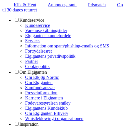
Klik & Hent
Annoncegaranti
Prismatch
Op
til 30 dages returret
Kundeservice
Kundeservice
Varehuse / åbningstider
Elgigantens kundefordele
Services
Information om spam/phishing-emails og SMS
Fortrydelsesret
Elgigantens privatlivspolitik
Partner
Cookiepolitik
Om Elgiganten
Om Elkjøp Nordic
Om Elgiganten
Samfundsansvar
Presseinformation
Karriere i Elgiganten
Fødevarestyrelsen smiley
Elgigantens Kundeklub
Om Elgiganten Erhverv
Whistleblowing i organisationen
Inspiration