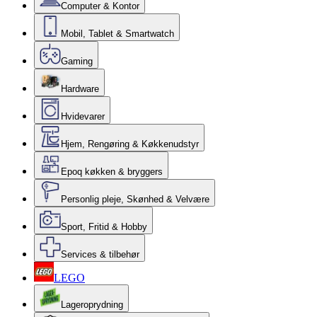
Computer & Kontor
Mobil, Tablet & Smartwatch
Gaming
Hardware
Hvidevarer
Hjem, Rengøring & Køkkenudstyr
Epoq køkken & bryggers
Personlig pleje, Skønhed & Velvære
Sport, Fritid & Hobby
Services & tilbehør
LEGO
Lageroprydning