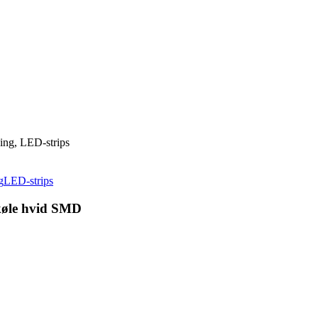
ing, LED-strips
g
LED-strips
fkøle hvid SMD