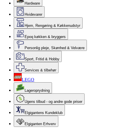
Hardware
Hvidevarer
Hjem, Rengøring & Køkkenudstyr
Epoq køkken & bryggers
Personlig pleje, Skønhed & Velvære
Sport, Fritid & Hobby
Services & tilbehør
LEGO
Lageroprydning
Ugens tilbud - og andre gode priser
Elgigantens Kundeklub
Elgiganten Erhverv