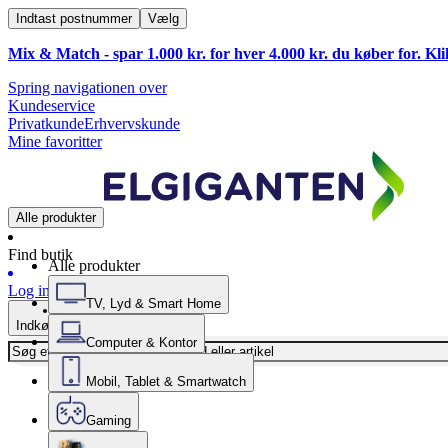
Indtast postnummer
Vælg
Mix & Match - spar 1.000 kr. for hver 4.000 kr. du køber for. Kl
Spring navigationen over
Kundeservice
Privatkunde
Erhvervskunde
Mine favoritter
Alle produkter
Find butik
Alle produkter
Log ind
TV, Lyd & Smart Home
Indkøbskurv
Computer & Kontor
Mobil, Tablet & Smartwatch
Gaming