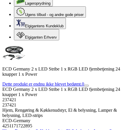
Lageroprydning
Ugens tilbud - og andre gode priser
Elgigantens Kundeklub
Elgiganten Erhverv
ECD Germany 2 x LED Stribe 1 x RGB LED fjernbetjening 24
knapper 1 x Power
Dette produkt er endnu ikke blevet bedømt.
0
ECD Germany 2 x LED Stribe 1 x RGB LED fjernbetjening 24
knapper 1 x Power
237421
237421
Hjem, Rengøring & Køkkenudstyr, El & belysning, Lamper &
belysning, LED-strips
ECD-Germany
4251171722895