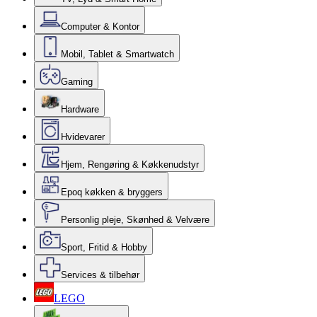
Computer & Kontor
Mobil, Tablet & Smartwatch
Gaming
Hardware
Hvidevarer
Hjem, Rengøring & Køkkenudstyr
Epoq køkken & bryggers
Personlig pleje, Skønhed & Velvære
Sport, Fritid & Hobby
Services & tilbehør
LEGO