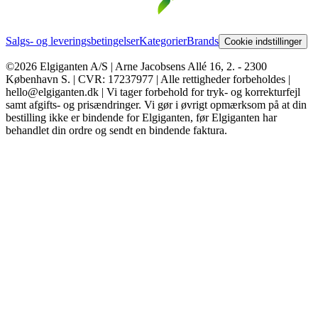
Salgs- og leveringsbetingelser
Kategorier
Brands
Cookie indstillinger
©2026 Elgiganten A/S | Arne Jacobsens Allé 16, 2. - 2300
København S. | CVR: 17237977 | Alle rettigheder forbeholdes |
hello@elgiganten.dk | Vi tager forbehold for tryk- og korrekturfejl
samt afgifts- og prisændringer. Vi gør i øvrigt opmærksom på at din
bestilling ikke er bindende for Elgiganten, før Elgiganten har
behandlet din ordre og sendt en bindende faktura.