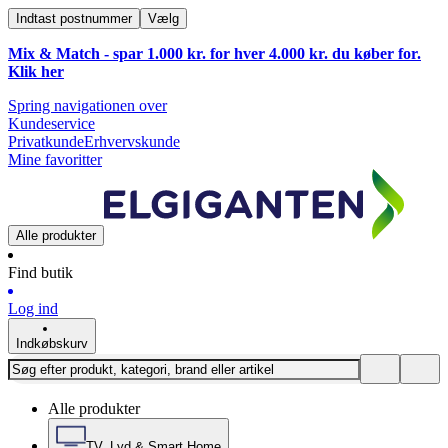
Indtast postnummer
Vælg
Mix & Match - spar 1.000 kr. for hver 4.000 kr. du køber for.
Klik
her
Spring navigationen over
Kundeservice
Privatkunde
Erhvervskunde
Mine favoritter
Alle produkter
Find butik
Log ind
Indkøbskurv
Alle produkter
TV, Lyd & Smart Home