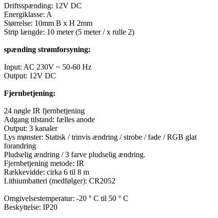
Driftsspænding: 12V DC
Energiklasse: A
Størrelse: 10mm B x H 2mm
Strip længde: 10 meter (5 meter / x rulle 2)
spænding strømforsyning:
Input: AC 230V ~ 50-60 Hz
Output: 12V DC
Fjernbetjening:
24 nøgle IR fjernbetjening
Adgang tilstand: fælles anode
Output: 3 kanaler
Lys mønster: Statisk / trinvis ændring / strobe / fade / RGB glat
forandring
Pludselig ændring / 3 farve pludselig ændring.
Fjernbetjening metode: IR
Rækkevidde: cirka 6 til 8 m
Lithiumbatteri (medfølger): CR2052
Omgivelsestemperatur: -20 ° C til 50 ° C
Beskyttelse: IP20