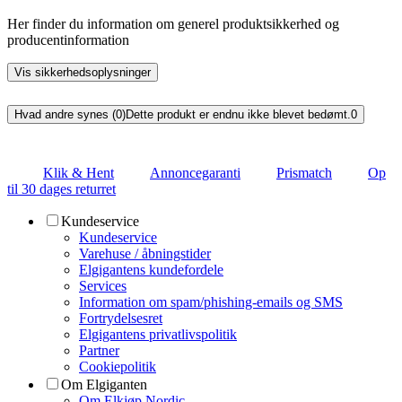
Her finder du information om generel produktsikkerhed og
producentinformation
Vis sikkerhedsoplysninger
Hvad andre synes (0)
Dette produkt er endnu ikke blevet bedømt.
0
Klik & Hent
Annoncegaranti
Prismatch
Op
til 30 dages returret
Kundeservice
Kundeservice
Varehuse / åbningstider
Elgigantens kundefordele
Services
Information om spam/phishing-emails og SMS
Fortrydelsesret
Elgigantens privatlivspolitik
Partner
Cookiepolitik
Om Elgiganten
Om Elkjøp Nordic