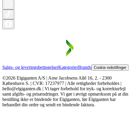
Salgs- og leveringsbetingelser
Kategorier
Brands
Cookie indstillinger
©2026 Elgiganten A/S | Arne Jacobsens Allé 16, 2. - 2300
København S. | CVR: 17237977 | Alle rettigheder forbeholdes |
hello@elgiganten.dk | Vi tager forbehold for tryk- og korrekturfejl
samt afgifts- og prisændringer. Vi gør i øvrigt opmærksom på at din
bestilling ikke er bindende for Elgiganten, før Elgiganten har
behandlet din ordre og sendt en bindende faktura.