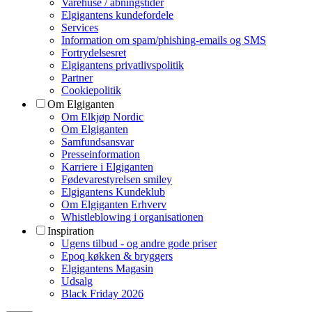
Varehuse / åbningstider
Elgigantens kundefordele
Services
Information om spam/phishing-emails og SMS
Fortrydelsesret
Elgigantens privatlivspolitik
Partner
Cookiepolitik
Om Elgiganten
Om Elkjøp Nordic
Om Elgiganten
Samfundsansvar
Presseinformation
Karriere i Elgiganten
Fødevarestyrelsen smiley
Elgigantens Kundeklub
Om Elgiganten Erhverv
Whistleblowing i organisationen
Inspiration
Ugens tilbud - og andre gode priser
Epoq køkken & bryggers
Elgigantens Magasin
Udsalg
Black Friday 2026