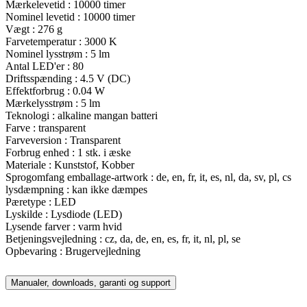
Mærkelevetid : 10000 timer
Nominel levetid : 10000 timer
Vægt : 276 g
Farvetemperatur : 3000 K
Nominel lysstrøm : 5 lm
Antal LED'er : 80
Driftsspænding : 4.5 V (DC)
Effektforbrug : 0.04 W
Mærkelysstrøm : 5 lm
Teknologi : alkaline mangan batteri
Farve : transparent
Farveversion : Transparent
Forbrug enhed : 1 stk. i æske
Materiale : Kunststof, Kobber
Sprogomfang emballage-artwork : de, en, fr, it, es, nl, da, sv, pl, cs
lysdæmpning : kan ikke dæmpes
Pæretype : LED
Lyskilde : Lysdiode (LED)
Lysende farver : varm hvid
Betjeningsvejledning : cz, da, de, en, es, fr, it, nl, pl, se
Opbevaring : Brugervejledning
Manualer, downloads, garanti og support