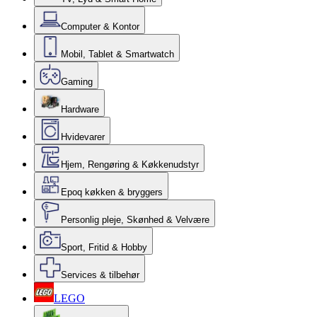
Computer & Kontor
Mobil, Tablet & Smartwatch
Gaming
Hardware
Hvidevarer
Hjem, Rengøring & Køkkenudstyr
Epoq køkken & bryggers
Personlig pleje, Skønhed & Velvære
Sport, Fritid & Hobby
Services & tilbehør
LEGO