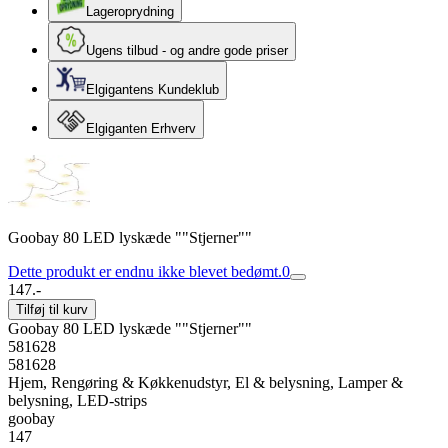
Lageroprydning
Ugens tilbud - og andre gode priser
Elgigantens Kundeklub
Elgiganten Erhverv
Goobay 80 LED lyskæde ""Stjerner""
Dette produkt er endnu ikke blevet bedømt.
0
147.-
Tilføj til kurv
Goobay 80 LED lyskæde ""Stjerner""
581628
581628
Hjem, Rengøring & Køkkenudstyr, El & belysning, Lamper &
belysning, LED-strips
goobay
147