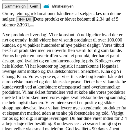
Sammenlign
Gem
Ønskeskyen
Ordre, retur og reklamationer håndteres af sælger - læs om denne
sælger:
Dette produkt er blevet bedømt til 2.34 ud af 5
INF DK
stjerner.
2.3
931
Nye produkter hver dag! Vi er konstant på udkig efter hvad der er
nyt og trendy. Indtil videre har vi sendt produkter til over 100.000
kunder, og vi pakker hundreder af nye pakker dagligt. Vores tilbud
består af produkter med en uovertruffen værdi for dig som kunde.
For os betyder en uovertruffen værdi et produkt, der har et pænt
design, god kvalitet og en konkurrencedygtig pris. Kolleger over
hele kloden Vi har kontorer og logistik i naturskønne Höganäs i
Sverige samt indkøb og kvalitetskontorer i Shenzhen, Kina og Yi
Chang, Kina. Vores styrke er, at vi er til stede i og kender både det
europæiske marked og den kinesiske prøve. Det er her vi kan skabe
kundeværdi ved at kombinere efterspørgsel med overkommelige
produkter. Vi har skåret formidlere ved at købe alle vores produkter
direkte fra fabrikken med vores egne kvalitetskontroller og samtidig
eje hele logistikkæden. Vi er interesseret i en positiv og sikker
shoppingoplevelse, hvor vi kan levere nye spændende produkter fra
et ekspansivt marked uden at tænke på forsendelse og told. Vigtigt
for os og for dig: Hurtige leveringer. Du har dine varer inden for 2-4
arbejdsdage efter bestilling. Kundeservice - vi svarer hurtigt og er
tilgængelige via e-mail og telefon. God kvalitet - 90 dages åbent