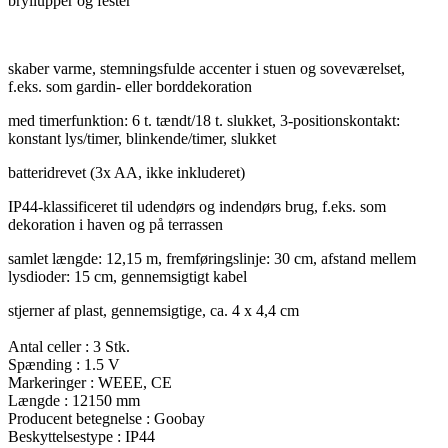
bryllupper og fester
skaber varme, stemningsfulde accenter i stuen og soveværelset,
f.eks. som gardin- eller borddekoration
med timerfunktion: 6 t. tændt/18 t. slukket, 3-positionskontakt:
konstant lys/timer, blinkende/timer, slukket
batteridrevet (3x AA, ikke inkluderet)
IP44-klassificeret til udendørs og indendørs brug, f.eks. som
dekoration i haven og på terrassen
samlet længde: 12,15 m, fremføringslinje: 30 cm, afstand mellem
lysdioder: 15 cm, gennemsigtigt kabel
stjerner af plast, gennemsigtige, ca. 4 x 4,4 cm
Antal celler : 3 Stk.
Spænding : 1.5 V
Markeringer : WEEE, CE
Længde : 12150 mm
Producent betegnelse : Goobay
Beskyttelsestype : IP44