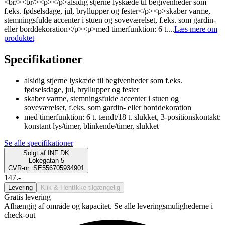
<br/><br/><p></p>alsidig stjerne lyskæde til begivenheder som
f.eks. fødselsdage, jul, bryllupper og fester</p><p>skaber varme,
stemningsfulde accenter i stuen og soveværelset, f.eks. som gardin-
eller borddekoration</p><p>med timerfunktion: 6 t....
Læs mere om
produktet
Specifikationer
alsidig stjerne lyskæde til begivenheder som f.eks.
fødselsdage, jul, bryllupper og fester
skaber varme, stemningsfulde accenter i stuen og
soveværelset, f.eks. som gardin- eller borddekoration
med timerfunktion: 6 t. tændt/18 t. slukket, 3-positionskontakt:
konstant lys/timer, blinkende/timer, slukket
Se alle specifikationer
Solgt af
INF DK
Lokegatan 5
CVR-nr: SE556705934901
147.-
Levering
Klik & Hent
Ikke tilgængelig
Gratis levering
Afhængig af område og kapacitet. Se alle leveringsmulighederne i
check-out