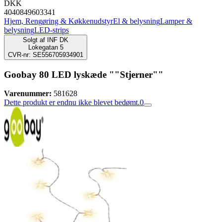
DKK
4040849603341
Hjem, Rengøring & Køkkenudstyr
El & belysning
Lamper &
belysning
LED-strips
Solgt af
INF DK
Lokegatan 5
CVR-nr: SE556705934901
Goobay 80 LED lyskæde ""Stjerner""
Varenummer:
581628
Dette produkt er endnu ikke blevet bedømt.
0