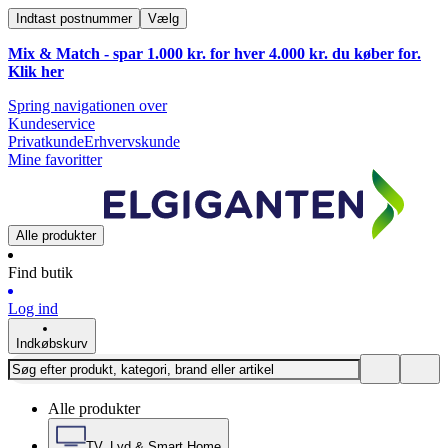
Indtast postnummer
Vælg
Mix & Match - spar 1.000 kr. for hver 4.000 kr. du køber for.
Klik
her
Spring navigationen over
Kundeservice
Privatkunde
Erhvervskunde
Mine favoritter
Alle produkter
Find butik
Log ind
Indkøbskurv
Alle produkter
TV, Lyd & Smart Home