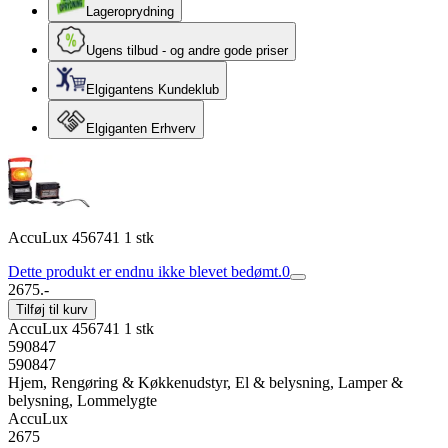
Lageroprydning
Ugens tilbud - og andre gode priser
Elgigantens Kundeklub
Elgiganten Erhverv
AccuLux 456741 1 stk
Dette produkt er endnu ikke blevet bedømt.
0
2675.-
Tilføj til kurv
AccuLux 456741 1 stk
590847
590847
Hjem, Rengøring & Køkkenudstyr, El & belysning, Lamper &
belysning, Lommelygte
AccuLux
2675