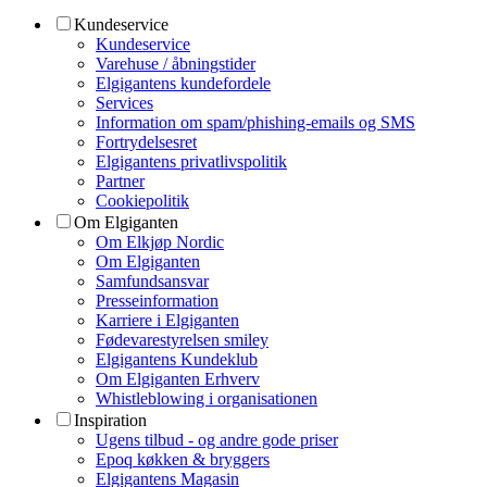
Kundeservice
Kundeservice
Varehuse / åbningstider
Elgigantens kundefordele
Services
Information om spam/phishing-emails og SMS
Fortrydelsesret
Elgigantens privatlivspolitik
Partner
Cookiepolitik
Om Elgiganten
Om Elkjøp Nordic
Om Elgiganten
Samfundsansvar
Presseinformation
Karriere i Elgiganten
Fødevarestyrelsen smiley
Elgigantens Kundeklub
Om Elgiganten Erhverv
Whistleblowing i organisationen
Inspiration
Ugens tilbud - og andre gode priser
Epoq køkken & bryggers
Elgigantens Magasin