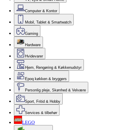
Computer & Kontor
Mobil, Tablet & Smartwatch
Gaming
Hardware
Hvidevarer
Hjem, Rengøring & Køkkenudstyr
Epoq køkken & bryggers
Personlig pleje, Skønhed & Velvære
Sport, Fritid & Hobby
Services & tilbehør
LEGO