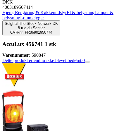
DKK
4003189567414
Hjem, Rengøring & Køkkenudstyr
El & belysning
Lamper &
belysning
Lommelygte
Solgt af
The Stock Network DK
8 rue du Sentier
CVR-nr: FR86901950774
AccuLux 456741 1 stk
Varenummer:
590847
Dette produkt er endnu ikke blevet bedømt.
0