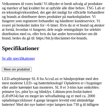
Velkommen til vores butik! Vi tilbyder et bredt udvalg af produkter
og mærker af høj kvalitet for at opfylde alle dine behov. TSG Lab er
en teknologivirksomhed, der gør det muligt for officielle forhandlere
og brands at distribuere deres produkter på markedspladser. Vi
fungerer som registreret forhandler og håndterer kundeservice. Vi
svarer på beskeder inden for ~6 timer. Hvis du er et brand og ønsker
at forstå, hvordan vi fungerer, dele nogle retningslinjer for selektiv
distribution med os, eller hvis du har andre henvendelser om dit
brand, bedes du gå til: https://bit.ly/disclaimer-for-brands.
Specifikationer
Se alle specifikationer
Mere om produktet
LED-arbejdslampe SL 8 fra AccuLux er håndprojektør med den
mest moderne LED- og batteriteknologi! Opladeren er i bygninger
eller andre køretøjer kan monteres. SL 8 er 3-trins kan omkobles:
primære lys, pilot lys og blinklys. Lithium-jern-fosfat-batteri
(LiFePO4) har en meget lav selvafladning og er med ca. 2000
opladningscyklusser 4 gange længere levetid end almindelige
batterier! Med det nye batteri vejer lampen kun 730 g til tidligere