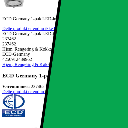
ECD Germany 1-pak LED-indbygget spotlight 9W 230V 676 lumen 
Dette produkt er endnu ikke blevet bedømt.
0
ECD Germany 1-pak LED-indbygget spotlight 9W 230V 676 lumen 
237462
237462
Hjem, Rengøring & Køkkenudstyr, El & belysning, Lamper & belysni
ECD-Germany
4250912439962
Hjem, Rengøring & Køkkenudstyr
El & belysning
Lamper & belysnin
ECD Germany 1-pak LED-indbygget spotlight 9W 23
Varenummer:
237462
Dette produkt er endnu ikke blevet bedømt.
0