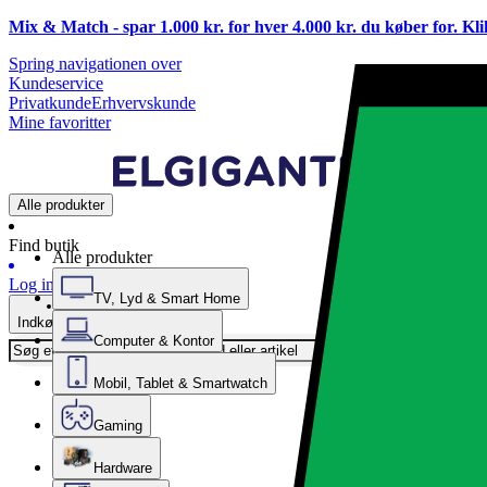
Mix & Match - spar 1.000 kr. for hver 4.000 kr. du køber for. Kl
Spring navigationen over
Kundeservice
Privatkunde
Erhvervskunde
Mine favoritter
Alle produkter
Find butik
Alle produkter
Log ind
TV, Lyd & Smart Home
Indkøbskurv
Computer & Kontor
Mobil, Tablet & Smartwatch
Gaming
Hardware