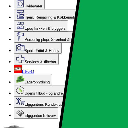
Hvidevarer
Hjem, Rengøring & Køkkenudstyr
Epoq køkken & bryggers
Personlig pleje, Skønhed & Velvære
Sport, Fritid & Hobby
Services & tilbehør
LEGO
Lageroprydning
Ugens tilbud - og andre gode priser
Elgigantens Kundeklub
Elgiganten Erhverv