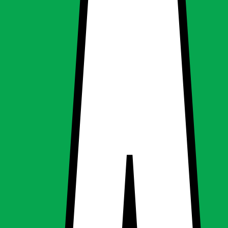
kold hvid 6000K -
kold hvid 6000K -
ng, Spotlights & downlight
g
Spotlights & downlight
0V 676 lumen kold hvid 6000K -