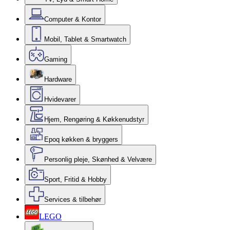
Computer & Kontor
Mobil, Tablet & Smartwatch
Gaming
Hardware
Hvidevarer
Hjem, Rengøring & Køkkenudstyr
Epoq køkken & bryggers
Personlig pleje, Skønhed & Velvære
Sport, Fritid & Hobby
Services & tilbehør
LEGO