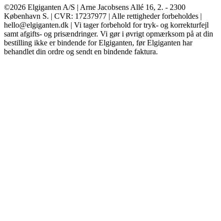
©2026 Elgiganten A/S | Arne Jacobsens Allé 16, 2. - 2300
København S. | CVR: 17237977 | Alle rettigheder forbeholdes |
hello@elgiganten.dk | Vi tager forbehold for tryk- og korrekturfejl
samt afgifts- og prisændringer. Vi gør i øvrigt opmærksom på at din
bestilling ikke er bindende for Elgiganten, før Elgiganten har
behandlet din ordre og sendt en bindende faktura.