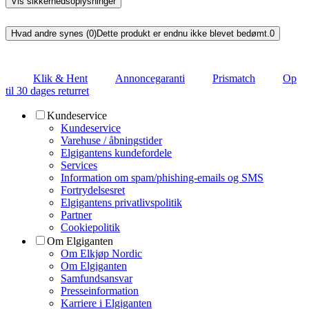
Vis sikkerhedsoplysninger
Hvad andre synes (0)
Dette produkt er endnu ikke blevet bedømt.
0
Klik & Hent
Annoncegaranti
Prismatch
Op
til 30 dages returret
Kundeservice
Kundeservice
Varehuse / åbningstider
Elgigantens kundefordele
Services
Information om spam/phishing-emails og SMS
Fortrydelsesret
Elgigantens privatlivspolitik
Partner
Cookiepolitik
Om Elgiganten
Om Elkjøp Nordic
Om Elgiganten
Samfundsansvar
Presseinformation
Karriere i Elgiganten