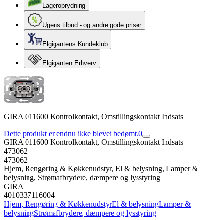
Lageroprydning
Ugens tilbud - og andre gode priser
Elgigantens Kundeklub
Elgiganten Erhverv
GIRA 011600 Kontrolkontakt, Omstillingskontakt Indsats
Dette produkt er endnu ikke blevet bedømt.
0
GIRA 011600 Kontrolkontakt, Omstillingskontakt Indsats
473062
473062
Hjem, Rengøring & Køkkenudstyr, El & belysning, Lamper &
belysning, Strømafbrydere, dæmpere og lysstyring
GIRA
4010337116004
Hjem, Rengøring & Køkkenudstyr
El & belysning
Lamper &
belysning
Strømafbrydere, dæmpere og lysstyring