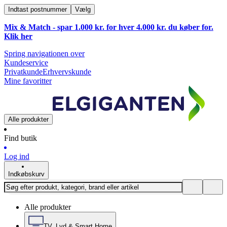
Indtast postnummer
Vælg
Mix & Match - spar 1.000 kr. for hver 4.000 kr. du køber for.
Klik
her
Spring navigationen over
Kundeservice
Privatkunde
Erhvervskunde
Mine favoritter
Alle produkter
Find butik
Log ind
Indkøbskurv
Alle produkter
TV, Lyd & Smart Home