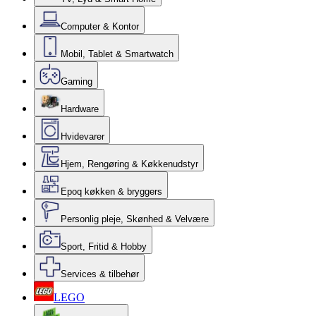
Computer & Kontor
Mobil, Tablet & Smartwatch
Gaming
Hardware
Hvidevarer
Hjem, Rengøring & Køkkenudstyr
Epoq køkken & bryggers
Personlig pleje, Skønhed & Velvære
Sport, Fritid & Hobby
Services & tilbehør
LEGO