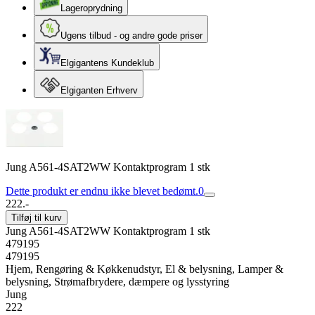
Lageroprydning
Ugens tilbud - og andre gode priser
Elgigantens Kundeklub
Elgiganten Erhverv
Jung A561-4SAT2WW Kontaktprogram 1 stk
Dette produkt er endnu ikke blevet bedømt.
0
222.-
Tilføj til kurv
Jung A561-4SAT2WW Kontaktprogram 1 stk
479195
479195
Hjem, Rengøring & Køkkenudstyr, El & belysning, Lamper &
belysning, Strømafbrydere, dæmpere og lysstyring
Jung
222