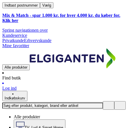
Indtast postnummer
Vælg
Mix & Match - spar 1.000 kr. for hver 4.000 kr. du køber for.
Klik
her
Spring navigationen over
Kundeservice
Privatkunde
Erhvervskunde
Mine favoritter
Alle produkter
Find butik
Log ind
Indkøbskurv
Alle produkter
TV, Lyd & Smart Home