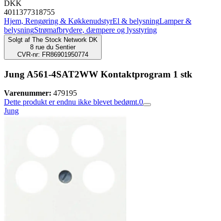
DKK
4011377318755
Hjem, Rengøring & Køkkenudstyr
El & belysning
Lamper &
belysning
Strømafbrydere, dæmpere og lysstyring
Solgt af
The Stock Network DK
8 rue du Sentier
CVR-nr: FR86901950774
Jung A561-4SAT2WW Kontaktprogram 1 stk
Varenummer:
479195
Dette produkt er endnu ikke blevet bedømt.
0
Jung