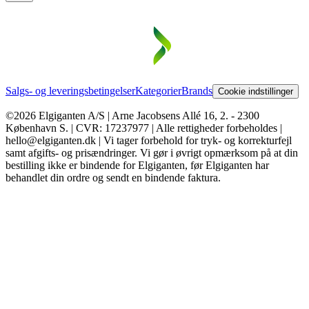
Salgs- og leveringsbetingelser
Kategorier
Brands
Cookie indstillinger
©2026 Elgiganten A/S | Arne Jacobsens Allé 16, 2. - 2300
København S. | CVR: 17237977 | Alle rettigheder forbeholdes |
hello@elgiganten.dk | Vi tager forbehold for tryk- og korrekturfejl
samt afgifts- og prisændringer. Vi gør i øvrigt opmærksom på at din
bestilling ikke er bindende for Elgiganten, før Elgiganten har
behandlet din ordre og sendt en bindende faktura.