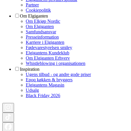
Partner
Cookiepolitik
Om Elgiganten
Om Elkjøp Nordic
Om Elgiganten
Samfundsansvar
Presseinformation
Karriere i Elgiganten
Fødevarestyrelsen smiley
Elgigantens Kundeklub
Om Elgiganten Erhverv
Whistleblowing i organisationen
Inspiration
Ugens tilbud - og andre gode priser
Epoq køkken & bryggers
Elgigantens Magasin
Udsalg
Black Friday 2026