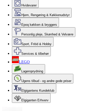
Hvidevarer
Hjem, Rengøring & Køkkenudstyr
Epoq køkken & bryggers
Personlig pleje, Skønhed & Velvære
Sport, Fritid & Hobby
Services & tilbehør
LEGO
Lageroprydning
Ugens tilbud - og andre gode priser
Elgigantens Kundeklub
Elgiganten Erhverv