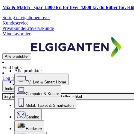
Mix & Match - spar 1.000 kr. for hver 4.000 kr. du køber for. Kl
Spring navigationen over
Kundeservice
Privatkunde
Erhvervskunde
Mine favoritter
Alle produkter
Find butik
Alle produkter
Log ind
TV, Lyd & Smart Home
Indkøbskurv
Computer & Kontor
Mobil, Tablet & Smartwatch
Gaming
Hardware