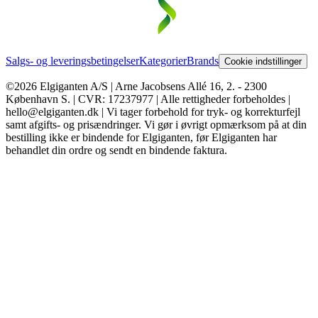
Salgs- og leveringsbetingelser
Kategorier
Brands
Cookie indstillinger
©2026 Elgiganten A/S | Arne Jacobsens Allé 16, 2. - 2300
København S. | CVR: 17237977 | Alle rettigheder forbeholdes |
hello@elgiganten.dk | Vi tager forbehold for tryk- og korrekturfejl
samt afgifts- og prisændringer. Vi gør i øvrigt opmærksom på at din
bestilling ikke er bindende for Elgiganten, før Elgiganten har
behandlet din ordre og sendt en bindende faktura.