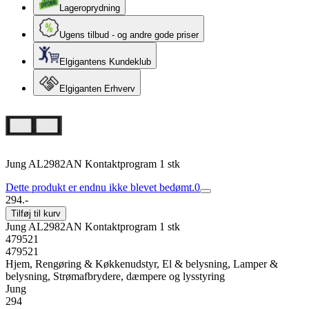
Lageroprydning
Ugens tilbud - og andre gode priser
Elgigantens Kundeklub
Elgiganten Erhverv
Jung AL2982AN Kontaktprogram 1 stk
Dette produkt er endnu ikke blevet bedømt.
0
294.-
Tilføj til kurv
Jung AL2982AN Kontaktprogram 1 stk
479521
479521
Hjem, Rengøring & Køkkenudstyr, El & belysning, Lamper &
belysning, Strømafbrydere, dæmpere og lysstyring
Jung
294