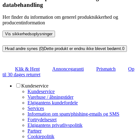
databehandling
Her finder du information om generel produktsikkerhed og
producentinformation
Vis sikkerhedsoplysninger
Hvad andre synes (0)
Dette produkt er endnu ikke blevet bedømt.
0
Klik & Hent
Annoncegaranti
Prismatch
Op
til 30 dages returret
Kundeservice
Kundeservice
Varehuse / åbningstider
Elgigantens kundefordele
Services
Information om spam/phishing-emails og SMS
Fortrydelsesret
Elgigantens privatlivspolitik
Partner
Cookiepolitik