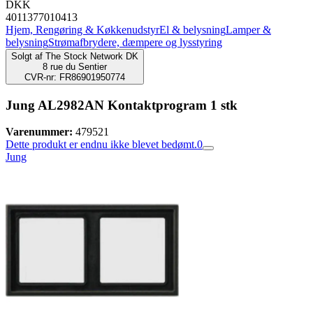
DKK
4011377010413
Hjem, Rengøring & Køkkenudstyr
El & belysning
Lamper &
belysning
Strømafbrydere, dæmpere og lysstyring
Solgt af
The Stock Network DK
8 rue du Sentier
CVR-nr: FR86901950774
Jung AL2982AN Kontaktprogram 1 stk
Varenummer:
479521
Dette produkt er endnu ikke blevet bedømt.
0
Jung