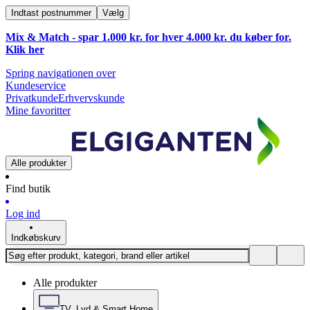
Indtast postnummer
Vælg
Mix & Match - spar 1.000 kr. for hver 4.000 kr. du køber for.
Klik
her
Spring navigationen over
Kundeservice
Privatkunde
Erhvervskunde
Mine favoritter
Alle produkter
Find butik
Log ind
Indkøbskurv
Alle produkter
TV, Lyd & Smart Home