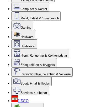
Computer & Kontor
Mobil, Tablet & Smartwatch
Gaming
Hardware
Hvidevarer
Hjem, Rengøring & Køkkenudstyr
Epoq køkken & bryggers
Personlig pleje, Skønhed & Velvære
Sport, Fritid & Hobby
Services & tilbehør
LEGO