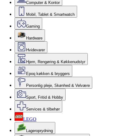
Computer & Kontor
Mobil, Tablet & Smartwatch
Gaming
Hardware
Hvidevarer
Hjem, Rengøring & Køkkenudstyr
Epoq køkken & bryggers
Personlig pleje, Skønhed & Velvære
Sport, Fritid & Hobby
Services & tilbehør
LEGO
Lageroprydning