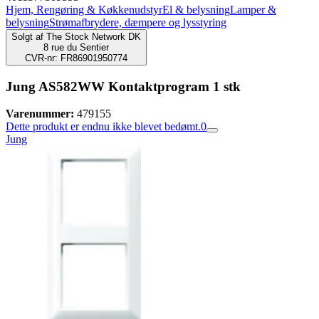
Hjem, Rengøring & Køkkenudstyr
El & belysning
Lamper &
belysning
Strømafbrydere, dæmpere og lysstyring
Solgt af
The Stock Network DK
8 rue du Sentier
CVR-nr: FR86901950774
Jung AS582WW Kontaktprogram 1 stk
Varenummer:
479155
Dette produkt er endnu ikke blevet bedømt.
0
Jung