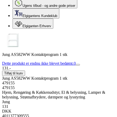
Ugens tilbud - og andre gode priser
Elgigantens Kundeklub
Elgiganten Erhverv
Jung AS582WW Kontaktprogram 1 stk
Dette produkt er endnu ikke blevet bedømt.
0
131.-
Tilføj til kurv
Jung AS582WW Kontaktprogram 1 stk
479155
479155
Hjem, Rengøring & Køkkenudstyr, El & belysning, Lamper &
belysning, Strømafbrydere, dæmpere og lysstyring
Jung
131
DKK
4011377309555