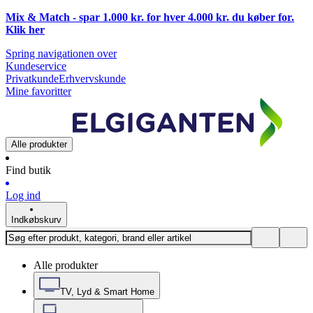
Mix & Match - spar 1.000 kr. for hver 4.000 kr. du køber for.
Klik
her
Spring navigationen over
Kundeservice
Privatkunde
Erhvervskunde
Mine favoritter
Alle produkter
Find butik
Log ind
Indkøbskurv
Alle produkter
TV, Lyd & Smart Home