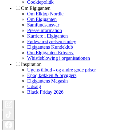
Cookiepolitik
Om Elgiganten
Om Elkjøp Nordic
Om Elgiganten
Samfundsansvar
Presseinformation
Karriere i Elgiganten
Fødevarestyrelsen smiley
Elgigantens Kundeklub
Om Elgiganten Erhverv
Whistleblowing i organisationen
Inspiration
Ugens tilbud - og andre gode priser
Epoq køkken & bryggers
Elgigantens Magasin
Udsalg
Black Friday 2026