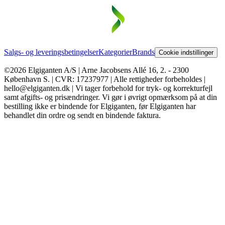
Salgs- og leveringsbetingelser
Kategorier
Brands
Cookie indstillinger
©2026 Elgiganten A/S | Arne Jacobsens Allé 16, 2. - 2300
København S. | CVR: 17237977 | Alle rettigheder forbeholdes |
hello@elgiganten.dk | Vi tager forbehold for tryk- og korrekturfejl
samt afgifts- og prisændringer. Vi gør i øvrigt opmærksom på at din
bestilling ikke er bindende for Elgiganten, før Elgiganten har
behandlet din ordre og sendt en bindende faktura.