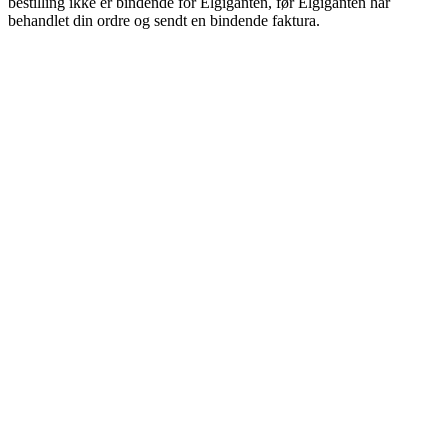
bestilling ikke er bindende for Elgiganten, før Elgiganten har
behandlet din ordre og sendt en bindende faktura.