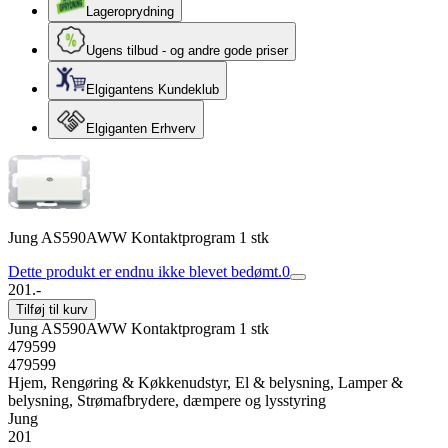
Lageroprydning
Ugens tilbud - og andre gode priser
Elgigantens Kundeklub
Elgiganten Erhverv
Jung AS590AWW Kontaktprogram 1 stk
Dette produkt er endnu ikke blevet bedømt.
0
201.-
Tilføj til kurv
Jung AS590AWW Kontaktprogram 1 stk
479599
479599
Hjem, Rengøring & Køkkenudstyr, El & belysning, Lamper &
belysning, Strømafbrydere, dæmpere og lysstyring
Jung
201