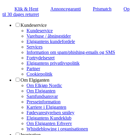
Klik & Hent
Annoncegaranti
Prismatch
Op
til 30 dages returret
Kundeservice
Kundeservice
Varehuse / åbningstider
Elgigantens kundefordele
Services
Information om spam/phishing-emails og SMS
Fortrydelsesret
Elgigantens privatlivspolitik
Partner
Cookiepolitik
Om Elgiganten
Om Elkjøp Nordic
Om Elgiganten
Samfundsansvar
Presseinformation
Karriere i Elgiganten
Fødevarestyrelsen smiley
Elgigantens Kundeklub
Om Elgiganten Erhverv
Whistleblowing i organisationen
Inspiration