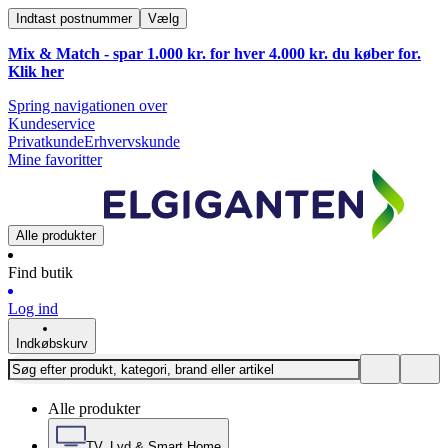
Indtast postnummer
Vælg
Mix & Match - spar 1.000 kr. for hver 4.000 kr. du køber for.
Klik
her
Spring navigationen over
Kundeservice
Privatkunde
Erhvervskunde
Mine favoritter
Alle produkter
Find butik
Log ind
Indkøbskurv
Alle produkter
TV, Lyd & Smart Home