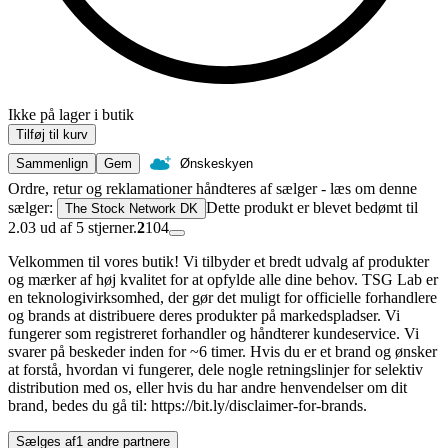
Ikke på lager i butik
Tilføj til kurv
Sammenlign
Gem
Ønskeskyen
Ordre, retur og reklamationer håndteres af sælger - læs om denne
sælger:
Dette produkt er blevet bedømt til
The Stock Network DK
2.03 ud af 5 stjerner.
2
104
Velkommen til vores butik! Vi tilbyder et bredt udvalg af produkter
og mærker af høj kvalitet for at opfylde alle dine behov. TSG Lab er
en teknologivirksomhed, der gør det muligt for officielle forhandlere
og brands at distribuere deres produkter på markedspladser. Vi
fungerer som registreret forhandler og håndterer kundeservice. Vi
svarer på beskeder inden for ~6 timer. Hvis du er et brand og ønsker
at forstå, hvordan vi fungerer, dele nogle retningslinjer for selektiv
distribution med os, eller hvis du har andre henvendelser om dit
brand, bedes du gå til: https://bit.ly/disclaimer-for-brands.
Sælges af
1 andre partnere