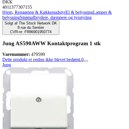
DKK
4011377307155
Hjem, Rengøring & Køkkenudstyr
El & belysning
Lamper &
belysning
Strømafbrydere, dæmpere og lysstyring
Solgt af
The Stock Network DK
8 rue du Sentier
CVR-nr: FR86901950774
Jung AS590AWW Kontaktprogram 1 stk
Varenummer:
479599
Dette produkt er endnu ikke blevet bedømt.
0
Jung