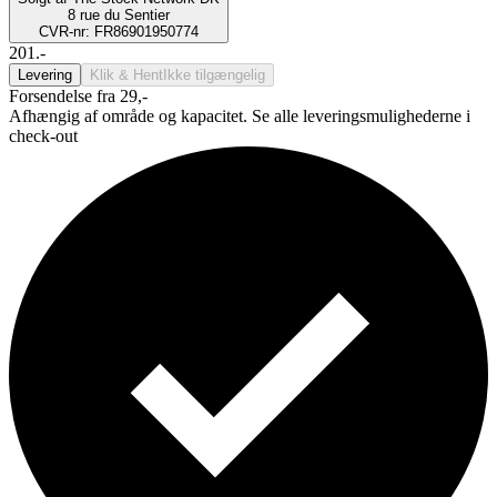
8 rue du Sentier
CVR-nr: FR86901950774
201.-
Levering
Klik & Hent
Ikke tilgængelig
Forsendelse fra 29,-
Afhængig af område og kapacitet. Se alle leveringsmulighederne i
check-out