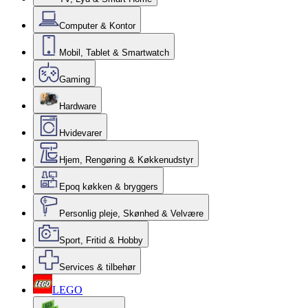
Computer & Kontor
Mobil, Tablet & Smartwatch
Gaming
Hardware
Hvidevarer
Hjem, Rengøring & Køkkenudstyr
Epoq køkken & bryggers
Personlig pleje, Skønhed & Velvære
Sport, Fritid & Hobby
Services & tilbehør
LEGO