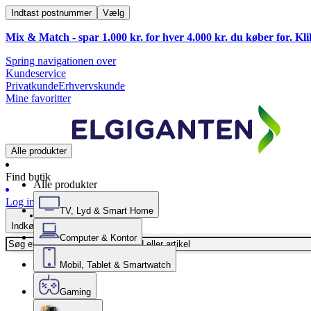
Indtast postnummer
Vælg
Mix & Match - spar 1.000 kr. for hver 4.000 kr. du køber for. Kl
Spring navigationen over
Kundeservice
Privatkunde
Erhvervskunde
Mine favoritter
Alle produkter
Find butik
Alle produkter
Log ind
TV, Lyd & Smart Home
Indkøbskurv
Computer & Kontor
Mobil, Tablet & Smartwatch
Gaming