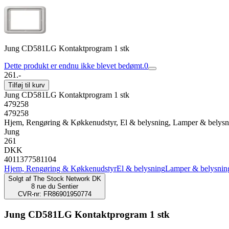
Jung CD581LG Kontaktprogram 1 stk
Dette produkt er endnu ikke blevet bedømt.
0
261.-
Tilføj til kurv
Jung CD581LG Kontaktprogram 1 stk
479258
479258
Hjem, Rengøring & Køkkenudstyr, El & belysning, Lamper & belysni
Jung
261
DKK
4011377581104
Hjem, Rengøring & Køkkenudstyr
El & belysning
Lamper & belysnin
Solgt af
The Stock Network DK
8 rue du Sentier
CVR-nr: FR86901950774
Jung CD581LG Kontaktprogram 1 stk