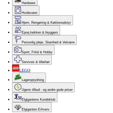
Hardware
Hvidevarer
Hjem, Rengøring & Køkkenudstyr
Epoq køkken & bryggers
Personlig pleje, Skønhed & Velvære
Sport, Fritid & Hobby
Services & tilbehør
LEGO
Lageroprydning
Ugens tilbud - og andre gode priser
Elgigantens Kundeklub
Elgiganten Erhverv