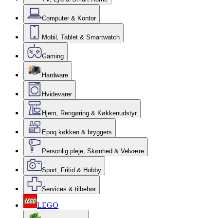
Computer & Kontor
Mobil, Tablet & Smartwatch
Gaming
Hardware
Hvidevarer
Hjem, Rengøring & Køkkenudstyr
Epoq køkken & bryggers
Personlig pleje, Skønhed & Velvære
Sport, Fritid & Hobby
Services & tilbehør
LEGO