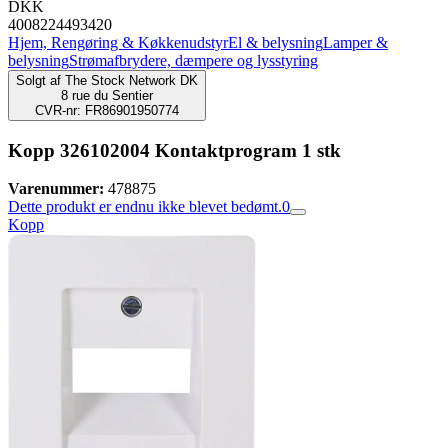
DKK
4008224493420
Hjem, Rengøring & Køkkenudstyr
El & belysning
Lamper &
belysning
Strømafbrydere, dæmpere og lysstyring
Solgt af
The Stock Network DK
8 rue du Sentier
CVR-nr: FR86901950774
Kopp 326102004 Kontaktprogram 1 stk
Varenummer:
478875
Dette produkt er endnu ikke blevet bedømt.
0
Kopp