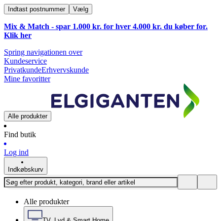
Indtast postnummer
Vælg
Mix & Match - spar 1.000 kr. for hver 4.000 kr. du køber for.
Klik
her
Spring navigationen over
Kundeservice
Privatkunde
Erhvervskunde
Mine favoritter
Alle produkter
Find butik
Log ind
Indkøbskurv
Alle produkter
TV, Lyd & Smart Home