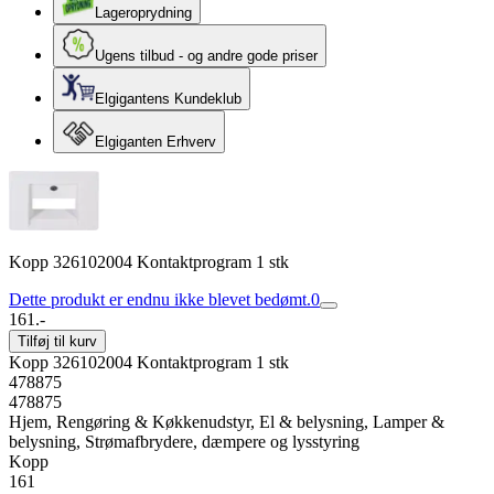
Lageroprydning
Ugens tilbud - og andre gode priser
Elgigantens Kundeklub
Elgiganten Erhverv
Kopp 326102004 Kontaktprogram 1 stk
Dette produkt er endnu ikke blevet bedømt.
0
161.-
Tilføj til kurv
Kopp 326102004 Kontaktprogram 1 stk
478875
478875
Hjem, Rengøring & Køkkenudstyr, El & belysning, Lamper &
belysning, Strømafbrydere, dæmpere og lysstyring
Kopp
161