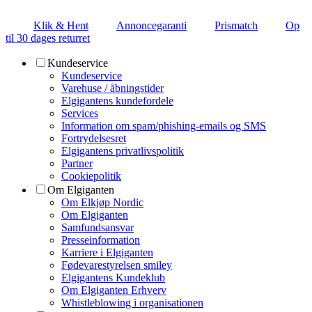
Klik & Hent
Annoncegaranti
Prismatch
Op
til 30 dages returret
Kundeservice
Kundeservice
Varehuse / åbningstider
Elgigantens kundefordele
Services
Information om spam/phishing-emails og SMS
Fortrydelsesret
Elgigantens privatlivspolitik
Partner
Cookiepolitik
Om Elgiganten
Om Elkjøp Nordic
Om Elgiganten
Samfundsansvar
Presseinformation
Karriere i Elgiganten
Fødevarestyrelsen smiley
Elgigantens Kundeklub
Om Elgiganten Erhverv
Whistleblowing i organisationen