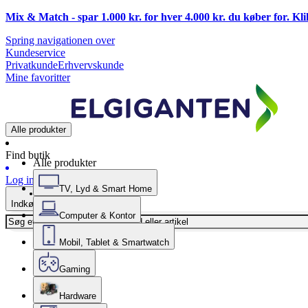
Mix & Match - spar 1.000 kr. for hver 4.000 kr. du køber for. Kl
Spring navigationen over
Kundeservice
Privatkunde
Erhvervskunde
Mine favoritter
Alle produkter
Find butik
Alle produkter
Log ind
TV, Lyd & Smart Home
Indkøbskurv
Computer & Kontor
Mobil, Tablet & Smartwatch
Gaming
Hardware