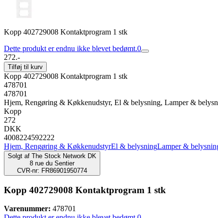
Kopp 402729008 Kontaktprogram 1 stk
Dette produkt er endnu ikke blevet bedømt.
0
272.-
Tilføj til kurv
Kopp 402729008 Kontaktprogram 1 stk
478701
478701
Hjem, Rengøring & Køkkenudstyr, El & belysning, Lamper & belysni
Kopp
272
DKK
4008224592222
Hjem, Rengøring & Køkkenudstyr
El & belysning
Lamper & belysnin
Solgt af
The Stock Network DK
8 rue du Sentier
CVR-nr: FR86901950774
Kopp 402729008 Kontaktprogram 1 stk
Varenummer:
478701
Dette produkt er endnu ikke blevet bedømt.
0