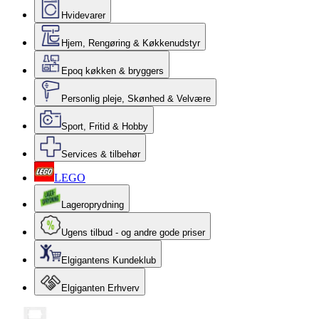
Hvidevarer
Hjem, Rengøring & Køkkenudstyr
Epoq køkken & bryggers
Personlig pleje, Skønhed & Velvære
Sport, Fritid & Hobby
Services & tilbehør
LEGO
Lageroprydning
Ugens tilbud - og andre gode priser
Elgigantens Kundeklub
Elgiganten Erhverv