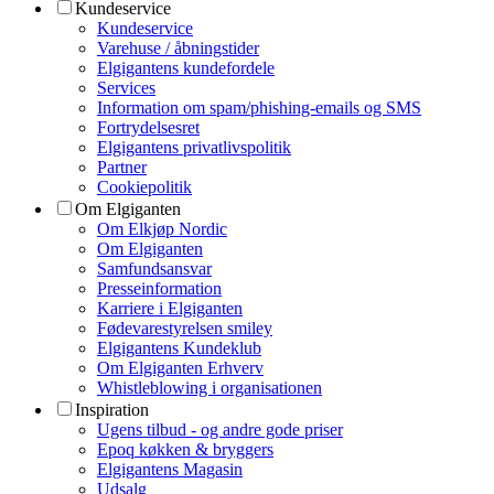
Kundeservice
Kundeservice
Varehuse / åbningstider
Elgigantens kundefordele
Services
Information om spam/phishing-emails og SMS
Fortrydelsesret
Elgigantens privatlivspolitik
Partner
Cookiepolitik
Om Elgiganten
Om Elkjøp Nordic
Om Elgiganten
Samfundsansvar
Presseinformation
Karriere i Elgiganten
Fødevarestyrelsen smiley
Elgigantens Kundeklub
Om Elgiganten Erhverv
Whistleblowing i organisationen
Inspiration
Ugens tilbud - og andre gode priser
Epoq køkken & bryggers
Elgigantens Magasin
Udsalg