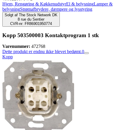
Hjem, Rengøring & Køkkenudstyr
El & belysning
Lamper &
belysning
Strømafbrydere, dæmpere og lysstyring
Solgt af
The Stock Network DK
8 rue du Sentier
CVR-nr: FR86901950774
Kopp 503500003 Kontaktprogram 1 stk
Varenummer:
472768
Dette produkt er endnu ikke blevet bedømt.
0
Kopp