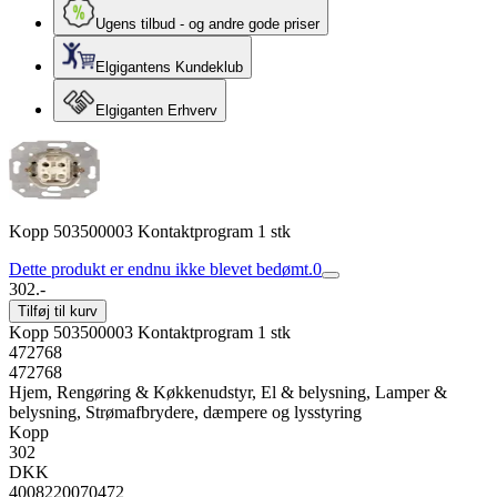
Ugens tilbud - og andre gode priser
Elgigantens Kundeklub
Elgiganten Erhverv
Kopp 503500003 Kontaktprogram 1 stk
Dette produkt er endnu ikke blevet bedømt.
0
302.-
Tilføj til kurv
Kopp 503500003 Kontaktprogram 1 stk
472768
472768
Hjem, Rengøring & Køkkenudstyr, El & belysning, Lamper &
belysning, Strømafbrydere, dæmpere og lysstyring
Kopp
302
DKK
4008220070472