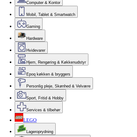
Computer & Kontor
Mobil, Tablet & Smartwatch
Gaming
Hardware
Hvidevarer
Hjem, Rengøring & Køkkenudstyr
Epoq køkken & bryggers
Personlig pleje, Skønhed & Velvære
Sport, Fritid & Hobby
Services & tilbehør
LEGO
Lageroprydning