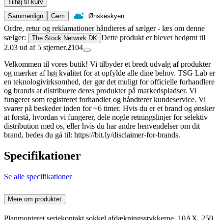
Tilføj til kurv
Sammenlign
Gem
Ønskeskyen
Ordre, retur og reklamationer håndteres af sælger - læs om denne
sælger:
Dette produkt er blevet bedømt til
The Stock Network DK
2.03 ud af 5 stjerner.
2
104
Velkommen til vores butik! Vi tilbyder et bredt udvalg af produkter
og mærker af høj kvalitet for at opfylde alle dine behov. TSG Lab er
en teknologivirksomhed, der gør det muligt for officielle forhandlere
og brands at distribuere deres produkter på markedspladser. Vi
fungerer som registreret forhandler og håndterer kundeservice. Vi
svarer på beskeder inden for ~6 timer. Hvis du er et brand og ønsker
at forstå, hvordan vi fungerer, dele nogle retningslinjer for selektiv
distribution med os, eller hvis du har andre henvendelser om dit
brand, bedes du gå til: https://bit.ly/disclaimer-for-brands.
Specifikationer
Se alle specifikationer
Mere om produktet
Planmonteret seriekontakt sokkel afdækningsstykkerne, 10AX, 250