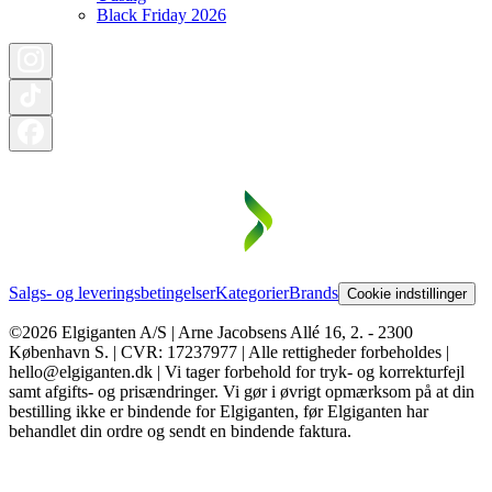
Black Friday 2026
Salgs- og leveringsbetingelser
Kategorier
Brands
Cookie indstillinger
©2026 Elgiganten A/S | Arne Jacobsens Allé 16, 2. - 2300
København S. | CVR: 17237977 | Alle rettigheder forbeholdes |
hello@elgiganten.dk | Vi tager forbehold for tryk- og korrekturfejl
samt afgifts- og prisændringer. Vi gør i øvrigt opmærksom på at din
bestilling ikke er bindende for Elgiganten, før Elgiganten har
behandlet din ordre og sendt en bindende faktura.