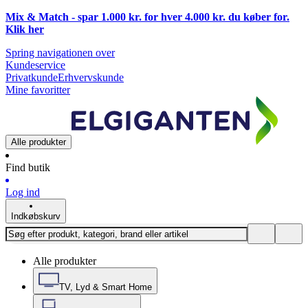
Mix & Match - spar 1.000 kr. for hver 4.000 kr. du køber for.
Klik
her
Spring navigationen over
Kundeservice
Privatkunde
Erhvervskunde
Mine favoritter
Alle produkter
Find butik
Log ind
Indkøbskurv
Alle produkter
TV, Lyd & Smart Home