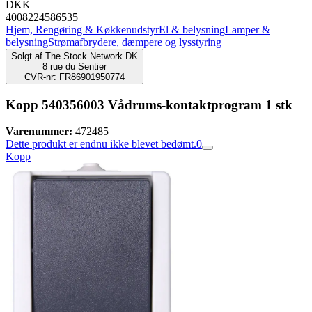
DKK
4008224586535
Hjem, Rengøring & Køkkenudstyr
El & belysning
Lamper &
belysning
Strømafbrydere, dæmpere og lysstyring
Solgt af
The Stock Network DK
8 rue du Sentier
CVR-nr: FR86901950774
Kopp 540356003 Vådrums-kontaktprogram 1 stk
Varenummer:
472485
Dette produkt er endnu ikke blevet bedømt.
0
Kopp