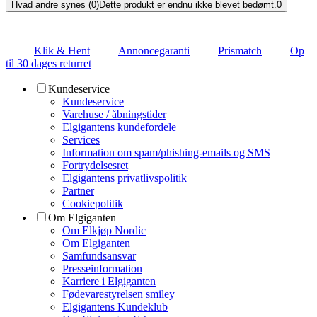
Hvad andre synes (0)
Dette produkt er endnu ikke blevet bedømt.
0
Klik & Hent
Annoncegaranti
Prismatch
Op
til 30 dages returret
Kundeservice
Kundeservice
Varehuse / åbningstider
Elgigantens kundefordele
Services
Information om spam/phishing-emails og SMS
Fortrydelsesret
Elgigantens privatlivspolitik
Partner
Cookiepolitik
Om Elgiganten
Om Elkjøp Nordic
Om Elgiganten
Samfundsansvar
Presseinformation
Karriere i Elgiganten
Fødevarestyrelsen smiley
Elgigantens Kundeklub