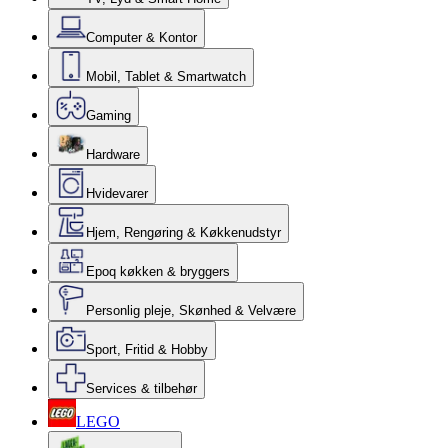
Computer & Kontor
Mobil, Tablet & Smartwatch
Gaming
Hardware
Hvidevarer
Hjem, Rengøring & Køkkenudstyr
Epoq køkken & bryggers
Personlig pleje, Skønhed & Velvære
Sport, Fritid & Hobby
Services & tilbehør
LEGO