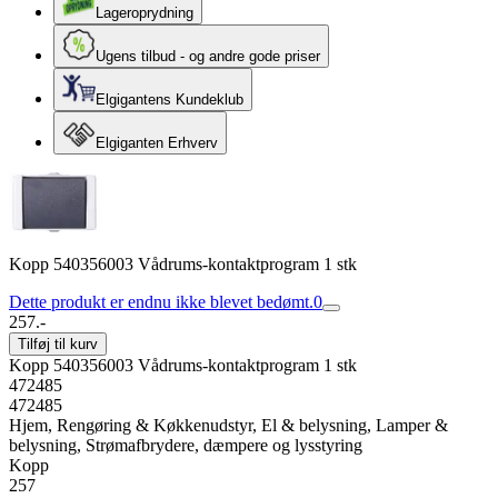
Lageroprydning
Ugens tilbud - og andre gode priser
Elgigantens Kundeklub
Elgiganten Erhverv
Kopp 540356003 Vådrums-kontaktprogram 1 stk
Dette produkt er endnu ikke blevet bedømt.
0
257.-
Tilføj til kurv
Kopp 540356003 Vådrums-kontaktprogram 1 stk
472485
472485
Hjem, Rengøring & Køkkenudstyr, El & belysning, Lamper &
belysning, Strømafbrydere, dæmpere og lysstyring
Kopp
257