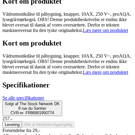
Kort om produktet
Vådrumsstikdåse til påbygning, knapper, 10AX, 250 V~, proAQA,
lysegrå/mørkegrå. OBS! Denne produktbeskrivelse er endnu ikke
blevet oversat til dansk af vores oversættere. Derfor er teksten
maskineoversat fra den tyske originaltekst.
Læs mere om produktet
Kort om produktet
Vådrumsstikdåse til påbygning, knapper, 10AX, 250 V~, proAQA,
lysegrå/mørkegrå. OBS! Denne produktbeskrivelse er endnu ikke
blevet oversat til dansk af vores oversættere. Derfor er teksten
maskineoversat fra den tyske originaltekst.
Læs mere om produktet
Specifikationer
Se alle specifikationer
Solgt af
The Stock Network DK
8 rue du Sentier
CVR-nr: FR86901950774
257.-
Levering
Klik & Hent
Ikke tilgængelig
Forsendelse fra 29,-