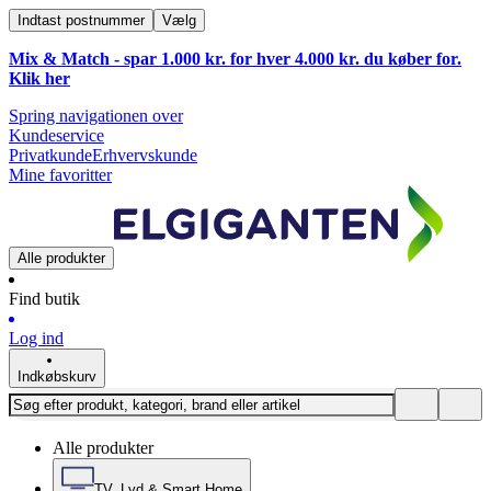
Indtast postnummer
Vælg
Mix & Match - spar 1.000 kr. for hver 4.000 kr. du køber for.
Klik
her
Spring navigationen over
Kundeservice
Privatkunde
Erhvervskunde
Mine favoritter
Alle produkter
Find butik
Log ind
Indkøbskurv
Alle produkter
TV, Lyd & Smart Home