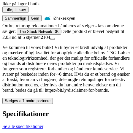
Ikke på lager i butik
Tilføj til kurv
Sammenlign
Gem
Ønskeskyen
Ordre, retur og reklamationer håndteres af sælger - læs om denne
sælger:
Dette produkt er blevet bedømt til
The Stock Network DK
2.03 ud af 5 stjerner.
2
104
Velkommen til vores butik! Vi tilbyder et bredt udvalg af produkter
og mærker af høj kvalitet for at opfylde alle dine behov. TSG Lab er
en teknologivirksomhed, der gør det muligt for officielle forhandlere
og brands at distribuere deres produkter på markedspladser. Vi
fungerer som registreret forhandler og håndterer kundeservice. Vi
svarer på beskeder inden for ~6 timer. Hvis du er et brand og ønsker
at forstå, hvordan vi fungerer, dele nogle retningslinjer for selektiv
distribution med os, eller hvis du har andre henvendelser om dit
brand, bedes du gå til: https://bit.ly/disclaimer-for-brands.
Sælges af
1 andre partnere
Specifikationer
Se alle specifikationer