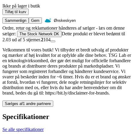
Ikke på lager i butik
Tilføj til kurv
Sammenlign
Gem
Ønskeskyen
Ordre, retur og reklamationer håndteres af sælger - læs om denne
sælger:
Dette produkt er blevet bedømt til
The Stock Network DK
2.03 ud af 5 stjerner.
2
104
Velkommen til vores butik! Vi tilbyder et bredt udvalg af produkter
og mærker af høj kvalitet for at opfylde alle dine behov. TSG Lab er
en teknologivirksomhed, der gør det muligt for officielle forhandlere
og brands at distribuere deres produkter på markedspladser. Vi
fungerer som registreret forhandler og håndterer kundeservice. Vi
svarer på beskeder inden for ~6 timer. Hvis du er et brand og ønsker
at forstå, hvordan vi fungerer, dele nogle retningslinjer for selektiv
distribution med os, eller hvis du har andre henvendelser om dit
brand, bedes du gå til: https://bit.ly/disclaimer-for-brands.
Sælges af
1 andre partnere
Specifikationer
Se alle specifikationer