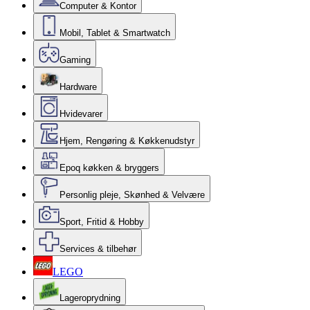
Computer & Kontor
Mobil, Tablet & Smartwatch
Gaming
Hardware
Hvidevarer
Hjem, Rengøring & Køkkenudstyr
Epoq køkken & bryggers
Personlig pleje, Skønhed & Velvære
Sport, Fritid & Hobby
Services & tilbehør
LEGO
Lageroprydning