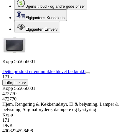
Ugens tilbud - og andre gode priser
Elgigantens Kundeklub
Elgiganten Erhverv
Kopp 565656001
Dette produkt er endnu ikke blevet bedømt.
0
171.-
Tilføj til kurv
Kopp 565656001
472770
472770
Hjem, Rengøring & Køkkenudstyr, El & belysning, Lamper &
belysning, Strømafbrydere, dæmpere og lysstyring
Kopp
171
DKK
4008224528498