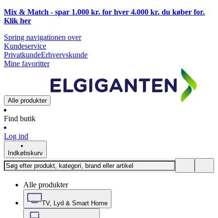
Mix & Match - spar 1.000 kr. for hver 4.000 kr. du køber for.
Klik
her
Spring navigationen over
Kundeservice
Privatkunde
Erhvervskunde
Mine favoritter
Alle produkter
Find butik
Log ind
Indkøbskurv
Alle produkter
TV, Lyd & Smart Home