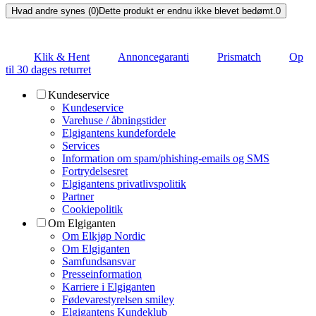
Hvad andre synes (0)
Dette produkt er endnu ikke blevet bedømt.
0
Klik & Hent
Annoncegaranti
Prismatch
Op
til 30 dages returret
Kundeservice
Kundeservice
Varehuse / åbningstider
Elgigantens kundefordele
Services
Information om spam/phishing-emails og SMS
Fortrydelsesret
Elgigantens privatlivspolitik
Partner
Cookiepolitik
Om Elgiganten
Om Elkjøp Nordic
Om Elgiganten
Samfundsansvar
Presseinformation
Karriere i Elgiganten
Fødevarestyrelsen smiley
Elgigantens Kundeklub