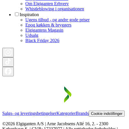
Om Elgiganten Erhverv
Whistleblowing i organisationen
Inspiration
Ugens tilbud - og andre gode priser
Epoq køkken & bryggers
Elgigantens Magasin
Udsalg
Black Friday 2026
Salgs- og leveringsbetingelser
Kategorier
Brands
Cookie indstillinger
©2026 Elgiganten A/S | Arne Jacobsens Allé 16, 2. - 2300
København S. | CVR: 17237977 | Alle rettigheder forbeholdes |