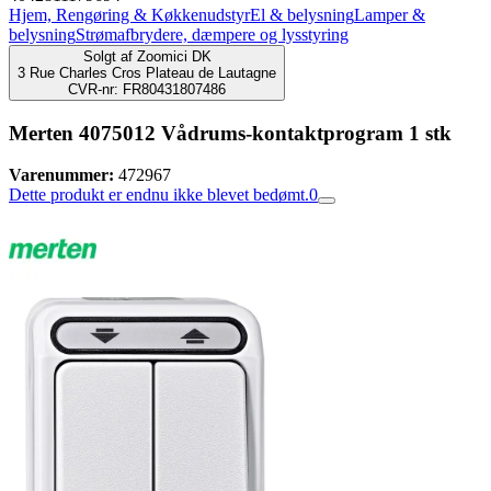
Hjem, Rengøring & Køkkenudstyr
El & belysning
Lamper &
belysning
Strømafbrydere, dæmpere og lysstyring
Solgt af
Zoomici DK
3 Rue Charles Cros Plateau de Lautagne
CVR-nr: FR80431807486
Merten 4075012 Vådrums-kontaktprogram 1 stk
Varenummer:
472967
Dette produkt er endnu ikke blevet bedømt.
0