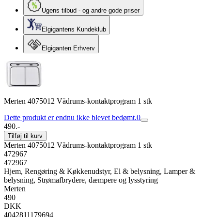
Ugens tilbud - og andre gode priser
Elgigantens Kundeklub
Elgiganten Erhverv
Merten 4075012 Vådrums-kontaktprogram 1 stk
Dette produkt er endnu ikke blevet bedømt.
0
490.-
Tilføj til kurv
Merten 4075012 Vådrums-kontaktprogram 1 stk
472967
472967
Hjem, Rengøring & Køkkenudstyr, El & belysning, Lamper &
belysning, Strømafbrydere, dæmpere og lysstyring
Merten
490
DKK
4042811179694