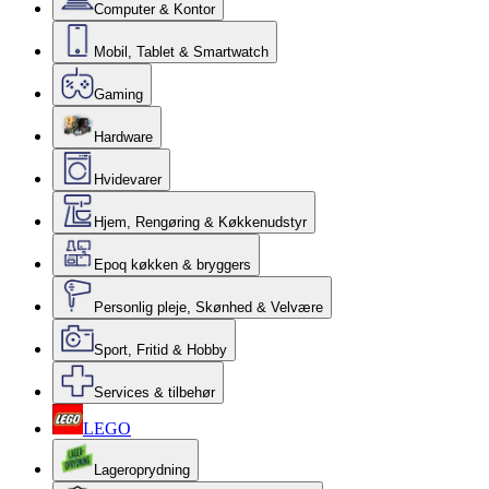
Computer & Kontor
Mobil, Tablet & Smartwatch
Gaming
Hardware
Hvidevarer
Hjem, Rengøring & Køkkenudstyr
Epoq køkken & bryggers
Personlig pleje, Skønhed & Velvære
Sport, Fritid & Hobby
Services & tilbehør
LEGO
Lageroprydning