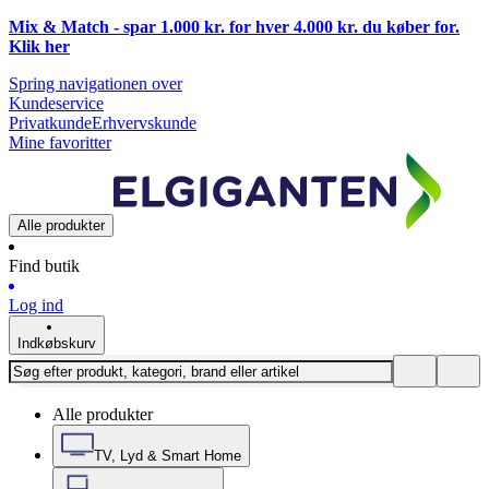
Mix & Match - spar 1.000 kr. for hver 4.000 kr. du køber for.
Klik
her
Spring navigationen over
Kundeservice
Privatkunde
Erhvervskunde
Mine favoritter
Alle produkter
Find butik
Log ind
Indkøbskurv
Alle produkter
TV, Lyd & Smart Home