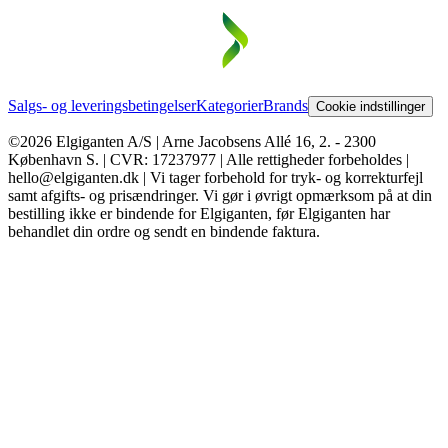
Salgs- og leveringsbetingelser
Kategorier
Brands
Cookie indstillinger
©2026 Elgiganten A/S | Arne Jacobsens Allé 16, 2. - 2300
København S. | CVR: 17237977 | Alle rettigheder forbeholdes |
hello@elgiganten.dk | Vi tager forbehold for tryk- og korrekturfejl
samt afgifts- og prisændringer. Vi gør i øvrigt opmærksom på at din
bestilling ikke er bindende for Elgiganten, før Elgiganten har
behandlet din ordre og sendt en bindende faktura.