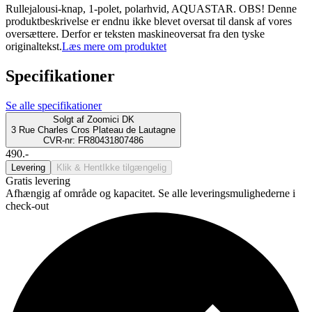
Rullejalousi-knap, 1-polet, polarhvid, AQUASTAR. OBS! Denne
produktbeskrivelse er endnu ikke blevet oversat til dansk af vores
oversættere. Derfor er teksten maskineoversat fra den tyske
originaltekst.
Læs mere om produktet
Specifikationer
Se alle specifikationer
Solgt af
Zoomici DK
3 Rue Charles Cros Plateau de Lautagne
CVR-nr: FR80431807486
490.-
Levering
Klik & Hent
Ikke tilgængelig
Gratis levering
Afhængig af område og kapacitet. Se alle leveringsmulighederne i
check-out