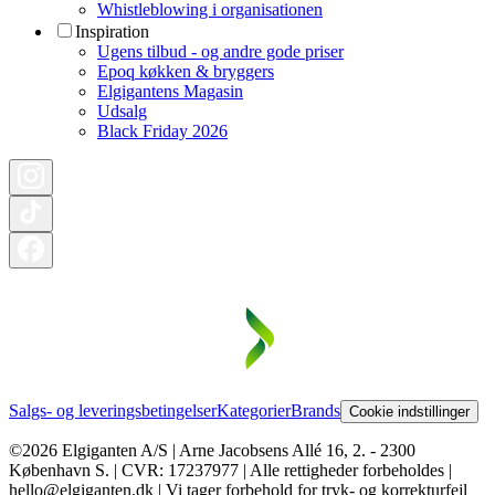
Whistleblowing i organisationen
Inspiration
Ugens tilbud - og andre gode priser
Epoq køkken & bryggers
Elgigantens Magasin
Udsalg
Black Friday 2026
Salgs- og leveringsbetingelser
Kategorier
Brands
Cookie indstillinger
©2026 Elgiganten A/S | Arne Jacobsens Allé 16, 2. - 2300
København S. | CVR: 17237977 | Alle rettigheder forbeholdes |
hello@elgiganten.dk | Vi tager forbehold for tryk- og korrekturfejl