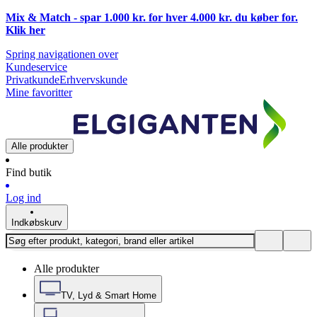
Mix & Match - spar 1.000 kr. for hver 4.000 kr. du køber for.
Klik
her
Spring navigationen over
Kundeservice
Privatkunde
Erhvervskunde
Mine favoritter
Alle produkter
Find butik
Log ind
Indkøbskurv
Alle produkter
TV, Lyd & Smart Home