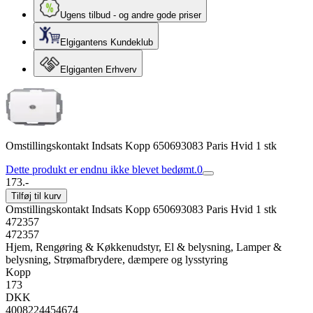
Ugens tilbud - og andre gode priser
Elgigantens Kundeklub
Elgiganten Erhverv
Omstillingskontakt Indsats Kopp 650693083 Paris Hvid 1 stk
Dette produkt er endnu ikke blevet bedømt.
0
173.-
Tilføj til kurv
Omstillingskontakt Indsats Kopp 650693083 Paris Hvid 1 stk
472357
472357
Hjem, Rengøring & Køkkenudstyr, El & belysning, Lamper &
belysning, Strømafbrydere, dæmpere og lysstyring
Kopp
173
DKK
4008224454674