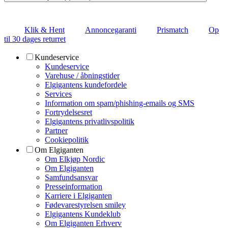
Klik & Hent
Annoncegaranti
Prismatch
Op
til 30 dages returret
Kundeservice
Kundeservice
Varehuse / åbningstider
Elgigantens kundefordele
Services
Information om spam/phishing-emails og SMS
Fortrydelsesret
Elgigantens privatlivspolitik
Partner
Cookiepolitik
Om Elgiganten
Om Elkjøp Nordic
Om Elgiganten
Samfundsansvar
Presseinformation
Karriere i Elgiganten
Fødevarestyrelsen smiley
Elgigantens Kundeklub
Om Elgiganten Erhverv