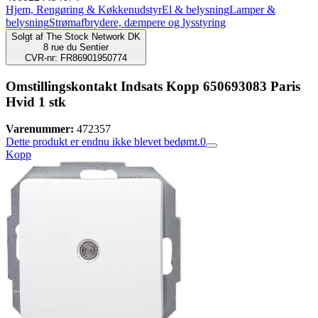
Hjem, Rengøring & Køkkenudstyr
El & belysning
Lamper &
belysning
Strømafbrydere, dæmpere og lysstyring
Solgt af
The Stock Network DK
8 rue du Sentier
CVR-nr: FR86901950774
Omstillingskontakt Indsats Kopp 650693083 Paris
Hvid 1 stk
Varenummer:
472357
Dette produkt er endnu ikke blevet bedømt.
0
Kopp