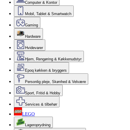
Computer & Kontor
Mobil, Tablet & Smartwatch
Gaming
Hardware
Hvidevarer
Hjem, Rengøring & Køkkenudstyr
Epoq køkken & bryggers
Personlig pleje, Skønhed & Velvære
Sport, Fritid & Hobby
Services & tilbehør
LEGO
Lageroprydning