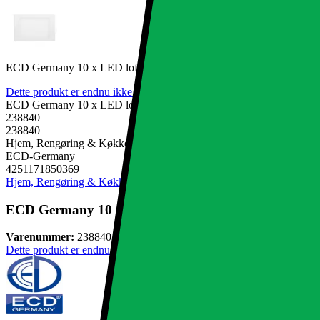
ECD Germany 10 x LED loftlampe 18W | AC 220-240V | 1213 lumen
Dette produkt er endnu ikke blevet bedømt.
0
ECD Germany 10 x LED loftlampe 18W | AC 220-240V | 1213 lumen
238840
238840
Hjem, Rengøring & Køkkenudstyr, El & belysning, Lamper & belysn
ECD-Germany
4251171850369
Hjem, Rengøring & Køkkenudstyr
El & belysning
Lamper & belysnin
ECD Germany 10 x LED loftlampe 18W | AC 220-240V
Varenummer:
238840
Dette produkt er endnu ikke blevet bedømt.
0