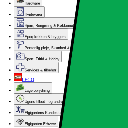
Hardware
Hvidevarer
Hjem, Rengøring & Køkkenudstyr
Epoq køkken & bryggers
Personlig pleje, Skønhed & Velvære
Sport, Fritid & Hobby
Services & tilbehør
LEGO
Lageroprydning
Ugens tilbud - og andre gode priser
Elgigantens Kundeklub
Elgiganten Erhverv