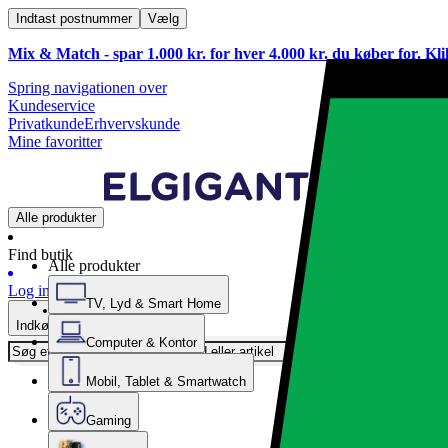
Indtast postnummer
Vælg
Mix & Match - spar 1.000 kr. for hver 4.000 kr. du køber for. Kl
Spring navigationen over
Kundeservice
Privatkunde
Erhvervskunde
Mine favoritter
Alle produkter
Find butik
Alle produkter
Log ind
TV, Lyd & Smart Home
Indkøbskurv
Computer & Kontor
Mobil, Tablet & Smartwatch
Gaming