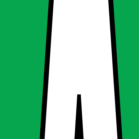
 | 220 x 220 mm |
 | 220 x 220 mm |
ing, Udendørsbelysning
g
Udendørsbelysning
 | 1213 lumen | 220 x 220 mm |