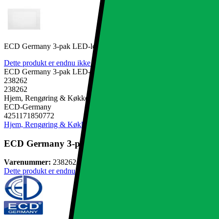
ECD Germany 3-pak LED-loftslampe 24W | AC 220-240V | 300 x 300
Dette produkt er endnu ikke blevet bedømt.
0
ECD Germany 3-pak LED-loftslampe 24W | AC 220-240V | 300 x 300
238262
238262
Hjem, Rengøring & Køkkenudstyr, El & belysning, Lamper & belysn
ECD-Germany
4251171850772
Hjem, Rengøring & Køkkenudstyr
El & belysning
Lamper & belysnin
ECD Germany 3-pak LED-loftslampe 24W | AC 220-24
Varenummer:
238262
Dette produkt er endnu ikke blevet bedømt.
0