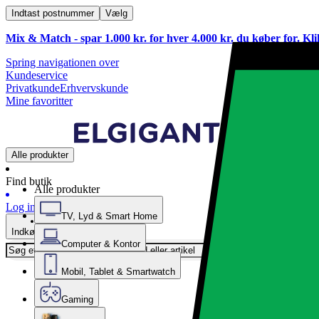
Indtast postnummer
Vælg
Mix & Match - spar 1.000 kr. for hver 4.000 kr. du køber for. Kl
Spring navigationen over
Kundeservice
Privatkunde
Erhvervskunde
Mine favoritter
Alle produkter
Find butik
Alle produkter
Log ind
TV, Lyd & Smart Home
Indkøbskurv
Computer & Kontor
Mobil, Tablet & Smartwatch
Gaming