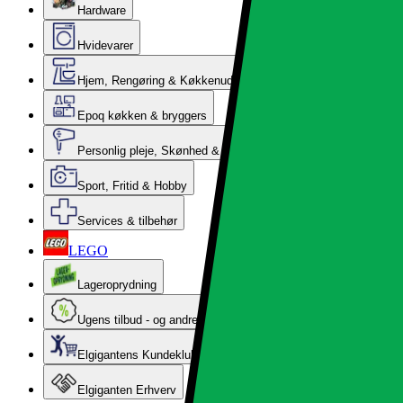
Hardware
Hvidevarer
Hjem, Rengøring & Køkkenudstyr
Epoq køkken & bryggers
Personlig pleje, Skønhed & Velvære
Sport, Fritid & Hobby
Services & tilbehør
LEGO
Lageroprydning
Ugens tilbud - og andre gode priser
Elgigantens Kundeklub
Elgiganten Erhverv