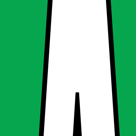
 mm | Vinklet |
 mm | Vinklet |
ing, Udendørsbelysning
g
Udendørsbelysning
0V | 300 x 300 mm | Vinklet |