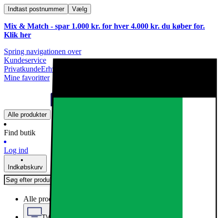
Indtast postnummer
Vælg
Mix & Match - spar 1.000 kr. for hver 4.000 kr. du køber for.
Klik
her
Spring navigationen over
Kundeservice
Privatkunde
Erhvervskunde
Mine favoritter
Alle produkter
Find butik
Log ind
Indkøbskurv
Alle produkter
TV, Lyd & Smart Home