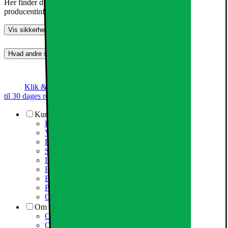
Her finder du information om generel produktsikkerhed og
producentinformation
Vis sikkerhedsoplysninger
Hvad andre synes (0)
Dette produkt er endnu ikke blevet bedømt.
0
Klik & Hent
Annoncegaranti
Prismatch
Op
til 30 dages returret
Kundeservice
Kundeservice
Varehuse / åbningstider
Elgigantens kundefordele
Services
Information om spam/phishing-emails og SMS
Fortrydelsesret
Elgigantens privatlivspolitik
Partner
Cookiepolitik
Om Elgiganten
Om Elkjøp Nordic
Om Elgiganten