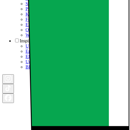
Samfundsansvar
Presseinformation
Karriere i Elgiganten
Fødevarestyrelsen smiley
Elgigantens Kundeklub
Om Elgiganten Erhverv
Whistleblowing i organisationen
Inspiration
Ugens tilbud - og andre gode priser
Epoq køkken & bryggers
Elgigantens Magasin
Udsalg
Black Friday 2026