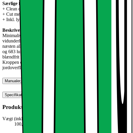
Særlige forhold:
+ Clean design
+ Cut metal
+ Inkl. lysdioder
Beskrivelse:
Minimalistisk - futuristisk og behersket og elegant. Denne
vidunderlige væg eller loft lys med LED-belysning kan bruges i
næsten alle rum. Hvad enten på væggen eller loftet. Med din 12W
og 683 lumen, denne LED lampe skaber en behagelig lys, men
blændfrit lys. Optimalt kræver stærkt lys i lavvandede områder.
Kroppen er lavet af meget lys, men resistent metal, især er kvaliteten
jordoverfladen.
Manualer, downloads, garanti og support
Specifikationer
Produktmål
Vægt (inkl. emballage)
100,0 g