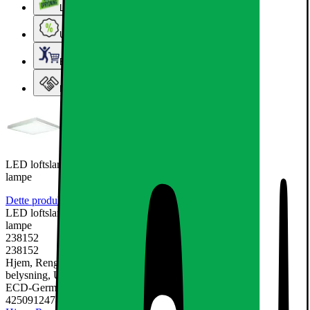
Lageroprydning
Ugens tilbud - og andre gode priser
Elgigantens Kundeklub
Elgiganten Erhverv
LED loftslampe loftslampe 30x30 cm 12W Aluminium Matt pære
lampe
Dette produkt er endnu ikke blevet bedømt.
0
LED loftslampe loftslampe 30x30 cm 12W Aluminium Matt pære
lampe
238152
238152
Hjem, Rengøring & Køkkenudstyr, El & belysning, Lamper &
belysning, Udendørsbelysning
ECD-Germany
4250912478442