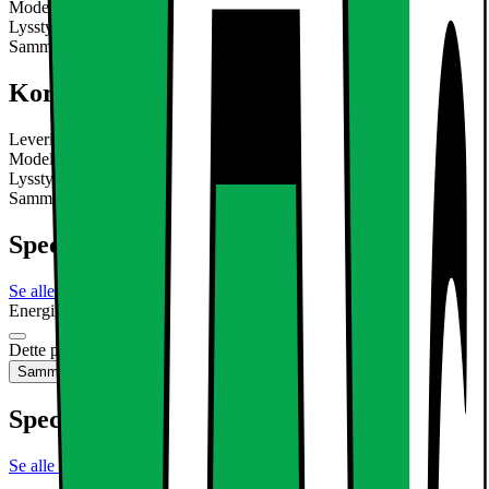
Model: LED loftslampe Energiklasse: A (på en skala fra A til E ++)
Lysstyrke i Lumen: 683 lm Forbrug i watt: 12 watt
Sammenligningsværdi: 12 W svarer til ca.
Læs mere om produktet
Kort om produktet
Leveringsomfang: 1 x LED loft lys Teknisk information: Fabrikat /
Model: LED loftslampe Energiklasse: A (på en skala fra A til E ++)
Lysstyrke i Lumen: 683 lm Forbrug i watt: 12 watt
Sammenligningsværdi: 12 W svarer til ca.
Læs mere om produktet
Specifikationer
Se alle specifikationer
Energimærkning
Produktdatablad
Dette produkt er ikke tilgængeligt
Sammenlign
Gem
Specifikationer
Se alle specifikationer