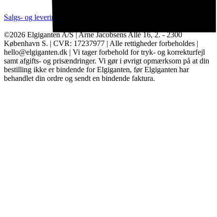
Salgs- og leveringsbetingelser
Kategorier
Brands
Cookie indstillinger
©2026 Elgiganten A/S | Arne Jacobsens Allé 16, 2. - 2300
København S. | CVR: 17237977 | Alle rettigheder forbeholdes |
hello@elgiganten.dk | Vi tager forbehold for tryk- og korrekturfejl
samt afgifts- og prisændringer. Vi gør i øvrigt opmærksom på at din
bestilling ikke er bindende for Elgiganten, før Elgiganten har
behandlet din ordre og sendt en bindende faktura.