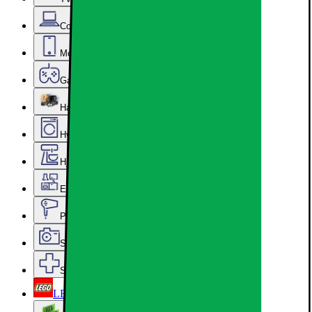
Computer & Kontor
Mobil, Tablet & Smartwatch
Gaming
Hardware
Hvidevarer
Hjem, Rengøring & Køkkenudstyr
Epoq køkken & bryggers
Personlig pleje, Skønhed & Velvære
Sport, Fritid & Hobby
Services & tilbehør
LEGO