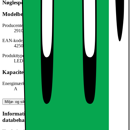
Nøglespecifikation
Modelbeskrivelse
Producentens varenummer
291004781
EAN-kode
4250912478442
Produkttype
LED-lys
Kapacitet, forbrug og strøm
Energimærke
A
Miljø- og sikkerhedsoplysninger
Information om produktsikkerhed og
databehandling