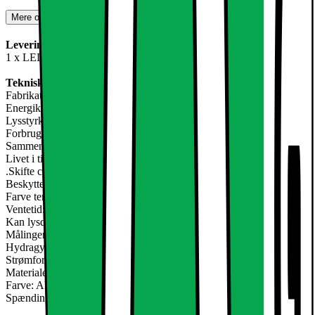
Mere om produktet
Leveringsomfang:
1 x LED loft lys
Teknisk information:
Fabrikat / Model: LED loftslampe
Energiklasse: A (på en skala fra A til E ++)
Lysstyrke i Lumen: 683 lm
Forbrug i watt: 12 watt
Sammenligningsværdi: 12 W svarer til ca. 80 W (lampe)
Livet i timer: 50.000 t
.Skifte cyklusser: 20.000
Beskyttelse: IP53
Farve temperatur i Kelvin: 2800K / varme hvid
Ventetid: <1 sekund
Kan lysdæmpes: Nej
Målinger: Bredde: ca. 30 x 30 cm, højde: ca.. 8 cm
Hydragyrum: 0 g Hg / kviksølv
Strømforbrug: 12kWh / 1000H
Materiale: plastik, metal
Farve: Aluminium mat, hvid
Spænding: 220-240 volt