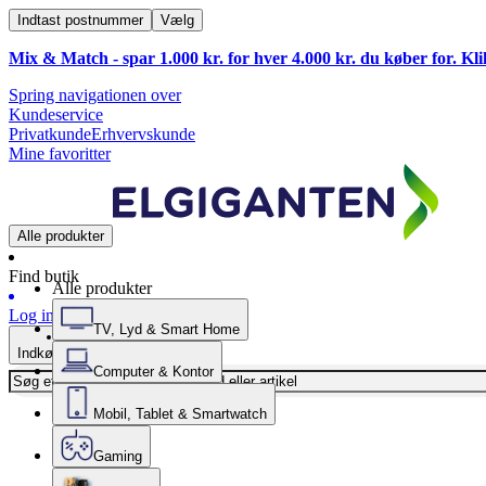
Indtast postnummer
Vælg
Mix & Match - spar 1.000 kr. for hver 4.000 kr. du køber for. Kl
Spring navigationen over
Kundeservice
Privatkunde
Erhvervskunde
Mine favoritter
Alle produkter
Find butik
Alle produkter
Log ind
TV, Lyd & Smart Home
Indkøbskurv
Computer & Kontor
Mobil, Tablet & Smartwatch
Gaming