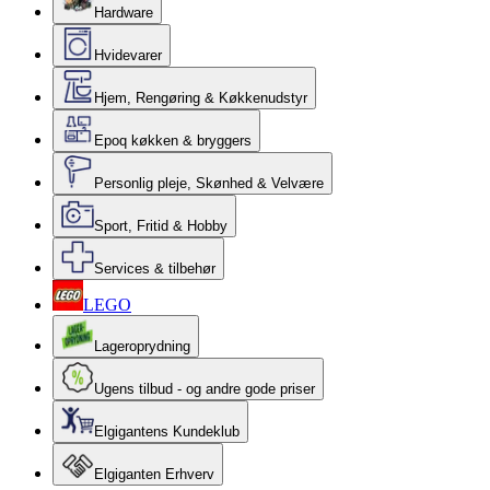
Hardware
Hvidevarer
Hjem, Rengøring & Køkkenudstyr
Epoq køkken & bryggers
Personlig pleje, Skønhed & Velvære
Sport, Fritid & Hobby
Services & tilbehør
LEGO
Lageroprydning
Ugens tilbud - og andre gode priser
Elgigantens Kundeklub
Elgiganten Erhverv