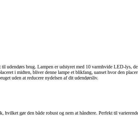
elt til udendørs brug. Lampen er udstyret med 10 varmhvide LED-lys, de
aceret i midten, bliver denne lampe et blikfang, uanset hvor den placer
bruget uden at reducere nydelsen af ​​dit udendørsliv.
ik, hvilket gør den både robust og nem at håndtere. Perfekt til varieren