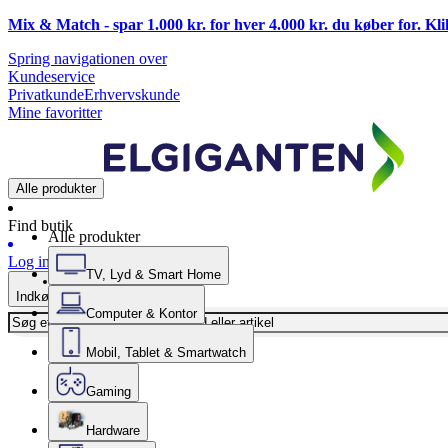
Mix & Match - spar 1.000 kr. for hver 4.000 kr. du køber for. Kl
Spring navigationen over
Kundeservice
Privatkunde
Erhvervskunde
Mine favoritter
Alle produkter
Find butik
Alle produkter
Log ind
TV, Lyd & Smart Home
Indkøbskurv
Computer & Kontor
Mobil, Tablet & Smartwatch
Gaming
Hardware