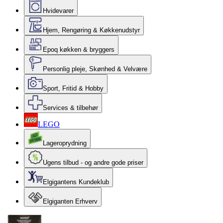
Hvidevarer
Hjem, Rengøring & Køkkenudstyr
Epoq køkken & bryggers
Personlig pleje, Skønhed & Velvære
Sport, Fritid & Hobby
Services & tilbehør
LEGO
Lageroprydning
Ugens tilbud - og andre gode priser
Elgigantens Kundeklub
Elgiganten Erhverv