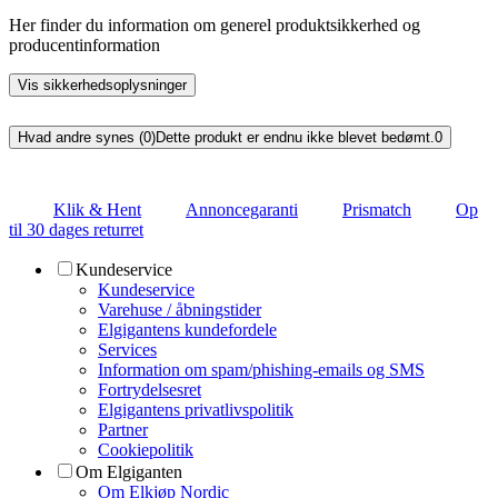
Her finder du information om generel produktsikkerhed og
producentinformation
Vis sikkerhedsoplysninger
Hvad andre synes (0)
Dette produkt er endnu ikke blevet bedømt.
0
Klik & Hent
Annoncegaranti
Prismatch
Op
til 30 dages returret
Kundeservice
Kundeservice
Varehuse / åbningstider
Elgigantens kundefordele
Services
Information om spam/phishing-emails og SMS
Fortrydelsesret
Elgigantens privatlivspolitik
Partner
Cookiepolitik
Om Elgiganten
Om Elkjøp Nordic