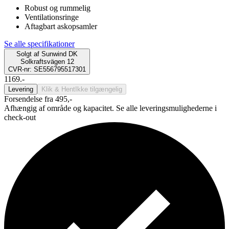
Robust og rummelig
Ventilationsringe
Aftagbart askopsamler
Se alle specifikationer
Solgt af
Sunwind DK
Solkraftsvägen 12
CVR-nr: SE556795517301
1169.-
Levering
Klik & Hent
Ikke tilgængelig
Forsendelse fra 495,-
Afhængig af område og kapacitet. Se alle leveringsmulighederne i
check-out