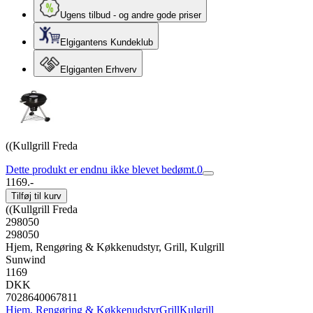
Ugens tilbud - og andre gode priser
Elgigantens Kundeklub
Elgiganten Erhverv
((Kullgrill Freda
Dette produkt er endnu ikke blevet bedømt.
0
1169.-
Tilføj til kurv
((Kullgrill Freda
298050
298050
Hjem, Rengøring & Køkkenudstyr, Grill, Kulgrill
Sunwind
1169
DKK
7028640067811
Hjem, Rengøring & Køkkenudstyr
Grill
Kulgrill