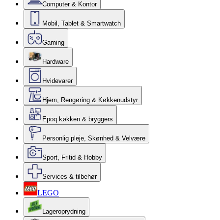
Computer & Kontor
Mobil, Tablet & Smartwatch
Gaming
Hardware
Hvidevarer
Hjem, Rengøring & Køkkenudstyr
Epoq køkken & bryggers
Personlig pleje, Skønhed & Velvære
Sport, Fritid & Hobby
Services & tilbehør
LEGO
Lageroprydning