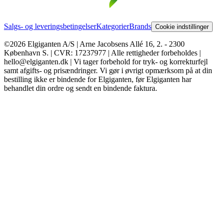
Salgs- og leveringsbetingelser
Kategorier
Brands
Cookie indstillinger
©2026 Elgiganten A/S | Arne Jacobsens Allé 16, 2. - 2300
København S. | CVR: 17237977 | Alle rettigheder forbeholdes |
hello@elgiganten.dk | Vi tager forbehold for tryk- og korrekturfejl
samt afgifts- og prisændringer. Vi gør i øvrigt opmærksom på at din
bestilling ikke er bindende for Elgiganten, før Elgiganten har
behandlet din ordre og sendt en bindende faktura.