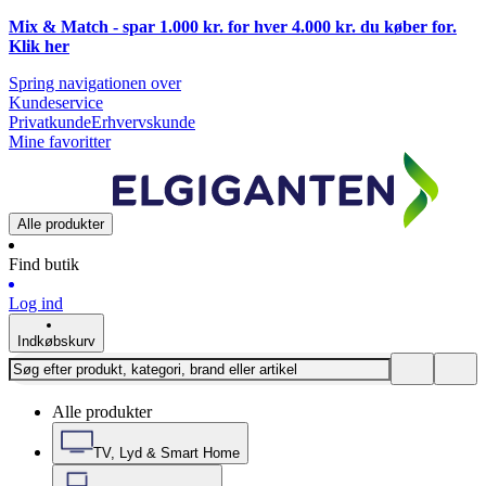
Mix & Match - spar 1.000 kr. for hver 4.000 kr. du køber for.
Klik
her
Spring navigationen over
Kundeservice
Privatkunde
Erhvervskunde
Mine favoritter
Alle produkter
Find butik
Log ind
Indkøbskurv
Alle produkter
TV, Lyd & Smart Home