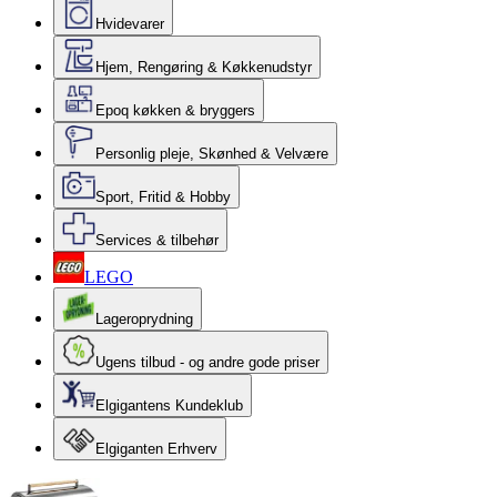
Hvidevarer
Hjem, Rengøring & Køkkenudstyr
Epoq køkken & bryggers
Personlig pleje, Skønhed & Velvære
Sport, Fritid & Hobby
Services & tilbehør
LEGO
Lageroprydning
Ugens tilbud - og andre gode priser
Elgigantens Kundeklub
Elgiganten Erhverv