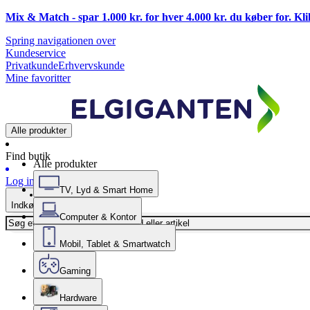
Mix & Match - spar 1.000 kr. for hver 4.000 kr. du køber for. Kl
Spring navigationen over
Kundeservice
Privatkunde
Erhvervskunde
Mine favoritter
Alle produkter
Find butik
Alle produkter
Log ind
TV, Lyd & Smart Home
Indkøbskurv
Computer & Kontor
Mobil, Tablet & Smartwatch
Gaming
Hardware