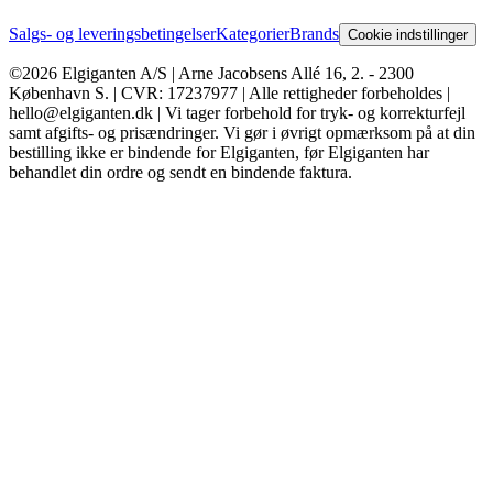
Salgs- og leveringsbetingelser
Kategorier
Brands
Cookie indstillinger
©2026 Elgiganten A/S | Arne Jacobsens Allé 16, 2. - 2300
København S. | CVR: 17237977 | Alle rettigheder forbeholdes |
hello@elgiganten.dk | Vi tager forbehold for tryk- og korrekturfejl
samt afgifts- og prisændringer. Vi gør i øvrigt opmærksom på at din
bestilling ikke er bindende for Elgiganten, før Elgiganten har
behandlet din ordre og sendt en bindende faktura.