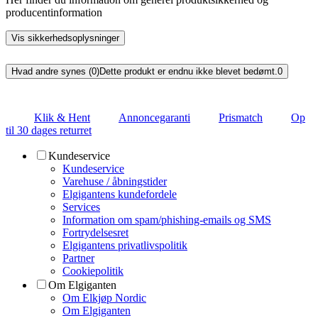
producentinformation
Vis sikkerhedsoplysninger
Hvad andre synes (0)
Dette produkt er endnu ikke blevet bedømt.
0
Klik & Hent
Annoncegaranti
Prismatch
Op
til 30 dages returret
Kundeservice
Kundeservice
Varehuse / åbningstider
Elgigantens kundefordele
Services
Information om spam/phishing-emails og SMS
Fortrydelsesret
Elgigantens privatlivspolitik
Partner
Cookiepolitik
Om Elgiganten
Om Elkjøp Nordic
Om Elgiganten