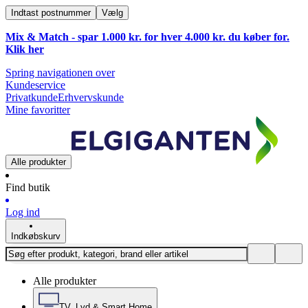
Indtast postnummer
Vælg
Mix & Match - spar 1.000 kr. for hver 4.000 kr. du køber for.
Klik
her
Spring navigationen over
Kundeservice
Privatkunde
Erhvervskunde
Mine favoritter
Alle produkter
Find butik
Log ind
Indkøbskurv
Alle produkter
TV, Lyd & Smart Home