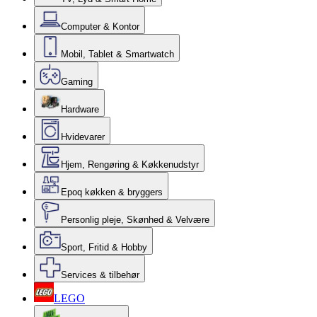
Computer & Kontor
Mobil, Tablet & Smartwatch
Gaming
Hardware
Hvidevarer
Hjem, Rengøring & Køkkenudstyr
Epoq køkken & bryggers
Personlig pleje, Skønhed & Velvære
Sport, Fritid & Hobby
Services & tilbehør
LEGO