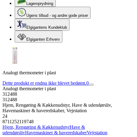
Lageroprydning
Ugens tilbud - og andre gode priser
Elgigantens Kundeklub
Elgiganten Erhverv
Analogt thermometer i plast
Dette produkt er endnu ikke blevet bedømt.
0
Analogt thermometer i plast
312488
312488
Hjem, Rengøring & Køkkenudstyr, Have & udendørsliv,
Havemaskiner & haveredskaber, Vejrstation
24
8711252119748
Hjem, Rengøring & Køkkenudstyr
Have &
udendørsliv
Havemaskiner & haveredskaber
Vejrstation