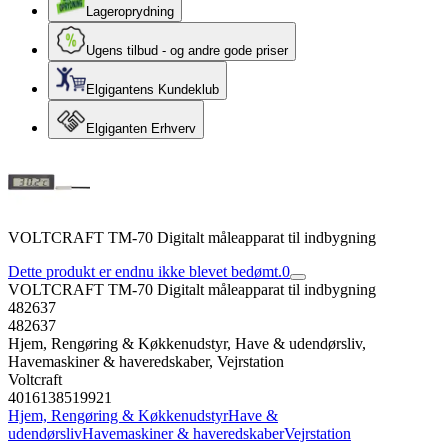
Lageroprydning
Ugens tilbud - og andre gode priser
Elgigantens Kundeklub
Elgiganten Erhverv
VOLTCRAFT TM-70 Digitalt måleapparat til indbygning
Dette produkt er endnu ikke blevet bedømt.
0
VOLTCRAFT TM-70 Digitalt måleapparat til indbygning
482637
482637
Hjem, Rengøring & Køkkenudstyr, Have & udendørsliv,
Havemaskiner & haveredskaber, Vejrstation
Voltcraft
4016138519921
Hjem, Rengøring & Køkkenudstyr
Have &
udendørsliv
Havemaskiner & haveredskaber
Vejrstation