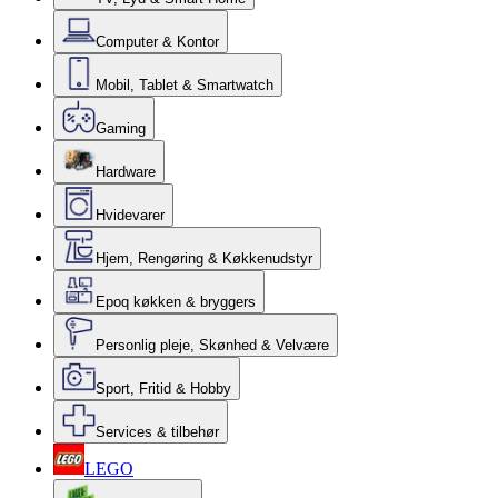
Computer & Kontor
Mobil, Tablet & Smartwatch
Gaming
Hardware
Hvidevarer
Hjem, Rengøring & Køkkenudstyr
Epoq køkken & bryggers
Personlig pleje, Skønhed & Velvære
Sport, Fritid & Hobby
Services & tilbehør
LEGO