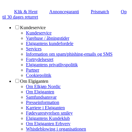
Klik & Hent
Annoncegaranti
Prismatch
Op
til 30 dages returret
Kundeservice
Kundeservice
Varehuse / åbningstider
Elgigantens kundefordele
Services
Information om spam/phishing-emails og SMS
Fortrydelsesret
Elgigantens privatlivspolitik
Partner
Cookiepolitik
Om Elgiganten
Om Elkjøp Nordic
Om Elgiganten
Samfundsansvar
Presseinformation
Karriere i Elgiganten
Fødevarestyrelsen smiley
Elgigantens Kundeklub
Om Elgiganten Erhverv
Whistleblowing i organisationen