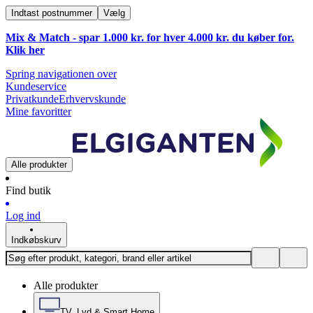
Indtast postnummer
Vælg
Mix & Match - spar 1.000 kr. for hver 4.000 kr. du køber for.
Klik
her
Spring navigationen over
Kundeservice
Privatkunde
Erhvervskunde
Mine favoritter
Alle produkter
Find butik
Log ind
Indkøbskurv
Alle produkter
TV, Lyd & Smart Home