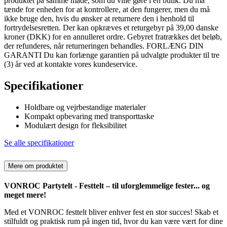
produktet på samme måde, som du ville gøre i en butik. Du må
tænde for enheden for at kontrollere, at den fungerer, men du må
ikke bruge den, hvis du ønsker at returnere den i henhold til
fortrydelsesretten. Der kan opkræves et returgebyr på 39,00 danske
kroner (DKK) for en annulleret ordre. Gebyret fratrækkes det beløb,
der refunderes, når returneringen behandles. FORLÆNG DIN
GARANTI Du kan forlænge garantien på udvalgte produkter til tre
(3) år ved at kontakte vores kundeservice.
Specifikationer
Holdbare og vejrbestandige materialer
Kompakt opbevaring med transporttaske
Modulært design for fleksibilitet
Se alle specifikationer
Mere om produktet
VONROC Partytelt - Festtelt – til uforglemmelige fester... og
meget mere!
Med et VONROC festtelt bliver enhver fest en stor succes! Skab et
stilfuldt og praktisk rum på ingen tid, hvor du kan være vært for dine