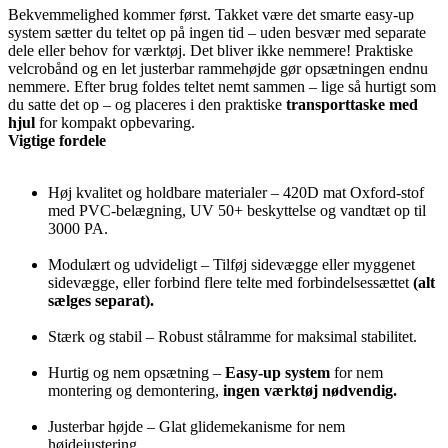
Bekvemmelighed kommer først. Takket være det smarte easy-up
system sætter du teltet op på ingen tid – uden besvær med separate
dele eller behov for værktøj. Det bliver ikke nemmere! Praktiske
velcrobånd og en let justerbar rammehøjde gør opsætningen endnu
nemmere. Efter brug foldes teltet nemt sammen – lige så hurtigt som
du satte det op – og placeres i den praktiske
transporttaske med
hjul
for kompakt opbevaring.
Vigtige fordele
Høj kvalitet og holdbare materialer – 420D mat Oxford-stof
med PVC-belægning, UV 50+ beskyttelse og vandtæt op til
3000 PA.
Modulært og udvideligt – Tilføj sidevægge eller myggenet
sidevægge, eller forbind flere telte med forbindelsessættet
(alt
sælges separat).
Stærk og stabil – Robust stålramme for maksimal stabilitet.
Hurtig og nem opsætning –
Easy-up system
for nem
montering og demontering,
ingen værktøj nødvendig.
Justerbar højde – Glat glidemekanisme for nem
højdejustering.