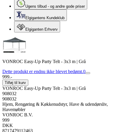
Ugens tilbud - og andre gode priser
Elgigantens Kundeklub
Elgiganten Erhverv
VONROC Easy-Up Party Telt - 3x3 m | Grå
Dette produkt er endnu ikke blevet bedømt.
0
999.-
Tilføj til kurv
VONROC Easy-Up Party Telt - 3x3 m | Grå
908032
908032
Hjem, Rengøring & Køkkenudstyr, Have & udendørsliv,
Havemøbler
VONROC B.V.
999
DKK
8717479112463