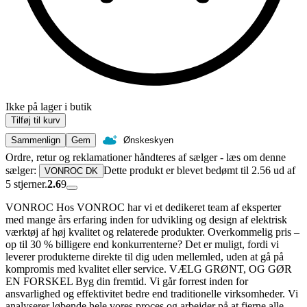
Ikke på lager i butik
Tilføj til kurv
Sammenlign
Gem
Ønskeskyen
Ordre, retur og reklamationer håndteres af sælger - læs om denne
sælger:
Dette produkt er blevet bedømt til 2.56 ud af
VONROC DK
5 stjerner.
2.6
9
VONROC Hos VONROC har vi et dedikeret team af eksperter
med mange års erfaring inden for udvikling og design af elektrisk
værktøj af høj kvalitet og relaterede produkter. Overkommelig pris –
op til 30 % billigere end konkurrenterne? Det er muligt, fordi vi
leverer produkterne direkte til dig uden mellemled, uden at gå på
kompromis med kvalitet eller service. VÆLG GRØNT, OG GØR
EN FORSKEL Byg din fremtid. Vi går forrest inden for
ansvarlighed og effektivitet bedre end traditionelle virksomheder. Vi
analyserer løbende hele vores proces og arbejder på at fjerne alle