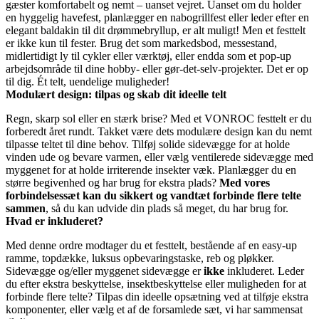
gæster komfortabelt og nemt – uanset vejret. Uanset om du holder
en hyggelig havefest, planlægger en nabogrillfest eller leder efter en
elegant baldakin til dit drømmebryllup, er alt muligt! Men et festtelt
er ikke kun til fester. Brug det som markedsbod, messestand,
midlertidigt ly til cykler eller værktøj, eller endda som et pop-up
arbejdsområde til dine hobby- eller gør-det-selv-projekter. Det er op
til dig. Ét telt, uendelige muligheder!
Modulært design: tilpas og skab dit ideelle telt
Regn, skarp sol eller en stærk brise? Med et VONROC festtelt er du
forberedt året rundt. Takket være dets modulære design kan du nemt
tilpasse teltet til dine behov. Tilføj solide sidevægge for at holde
vinden ude og bevare varmen, eller vælg ventilerede sidevægge med
myggenet for at holde irriterende insekter væk. Planlægger du en
større begivenhed og har brug for ekstra plads?
Med vores
forbindelsessæt kan du sikkert og vandtæt forbinde flere telte
sammen
, så du kan udvide din plads så meget, du har brug for.
Hvad er inkluderet?
Med denne ordre modtager du et festtelt, bestående af en easy-up
ramme, topdække, luksus opbevaringstaske, reb og pløkker.
Sidevægge og/eller myggenet sidevægge er
ikke
inkluderet. Leder
du efter ekstra beskyttelse, insektbeskyttelse eller muligheden for at
forbinde flere telte? Tilpas din ideelle opsætning ved at tilføje ekstra
komponenter, eller vælg et af de forsamlede sæt, vi har sammensat