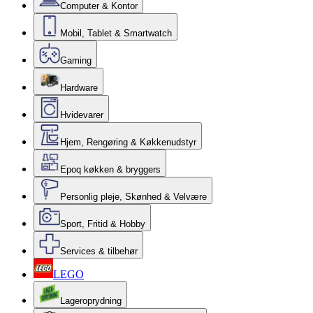
Computer & Kontor
Mobil, Tablet & Smartwatch
Gaming
Hardware
Hvidevarer
Hjem, Rengøring & Køkkenudstyr
Epoq køkken & bryggers
Personlig pleje, Skønhed & Velvære
Sport, Fritid & Hobby
Services & tilbehør
LEGO
Lageroprydning