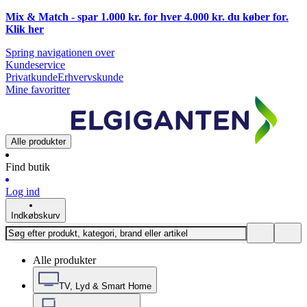
Mix & Match - spar 1.000 kr. for hver 4.000 kr. du køber for.
Klik
her
Spring navigationen over
Kundeservice
Privatkunde
Erhvervskunde
Mine favoritter
Alle produkter
Find butik
Log ind
Indkøbskurv
Alle produkter
TV, Lyd & Smart Home