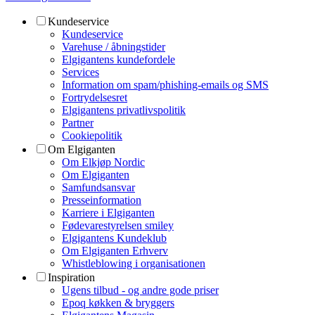
Kundeservice
Kundeservice
Varehuse / åbningstider
Elgigantens kundefordele
Services
Information om spam/phishing-emails og SMS
Fortrydelsesret
Elgigantens privatlivspolitik
Partner
Cookiepolitik
Om Elgiganten
Om Elkjøp Nordic
Om Elgiganten
Samfundsansvar
Presseinformation
Karriere i Elgiganten
Fødevarestyrelsen smiley
Elgigantens Kundeklub
Om Elgiganten Erhverv
Whistleblowing i organisationen
Inspiration
Ugens tilbud - og andre gode priser
Epoq køkken & bryggers