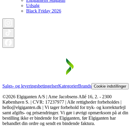
Elgigantens Magasin
Udsalg
Black Friday 2026
Salgs- og leveringsbetingelser
Kategorier
Brands
Cookie indstillinger
©2026 Elgiganten A/S | Arne Jacobsens Allé 16, 2. - 2300
København S. | CVR: 17237977 | Alle rettigheder forbeholdes |
hello@elgiganten.dk | Vi tager forbehold for tryk- og korrekturfejl
samt afgifts- og prisændringer. Vi gør i øvrigt opmærksom på at din
bestilling ikke er bindende for Elgiganten, før Elgiganten har
behandlet din ordre og sendt en bindende faktura.