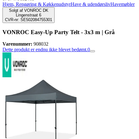
Hjem, Rengøring & Køkkenudstyr
Have & udendørsliv
Havemøbler
Solgt af
VONROC DK
Lingenstraat 6
CVR-nr: SE502084755301
VONROC Easy-Up Party Telt - 3x3 m | Grå
Varenummer:
908032
Dette produkt er endnu ikke blevet bedømt.
0