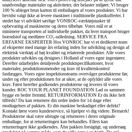
unødvendige materialer og aktiviteter, der belaster miljøet. Vi bruger
100 % ubleget brun karton til emballagen af vores produkter. Vi har
bevidst valgt ikke at levere maskiner i traditionelle plastkufferter. I
stedet har vi udviklet særlige VONROC-værktøjstasker til
opbevaring af maskinerne og deres tilbehør. Vores mål er at
minimere transporten af individuelle pakker, da hver transport bruger
brændstof og medfører CO₂-udledning. SERVICE FRA
ERFARNE EKSPERTER Hos VONROC har vi et dedikeret team
af eksperter med mange års erfaring inden for udvikling og design af
elektrisk værktøj af høj kvalitet og relaterede produkter. Alle vores
produkter udvikles og designes i Holland af vores egne ingeniører.
Derefter udarbejdes detaljerede produktspecifikationer, hvor
materialer, produktionsmetoder og krav til kvalitetskontrol
fastlægges. Vores egne inspektionsteams overvåger produkterne før,
under og efter produktionen for at sikre, at de opfylder alle vores
krav. Først herefter godkendes produkterne og leveres til vores
kunder. ROC YOUR PLANET FOUNDATION Lad os sammen
bygge en bedre fremtid. RETURINFORMATION Er du ikke helt
tilfreds? Du kan returnere din ordre inden for 14 dage efter
modtagelsen af pakken. Er din maskine beskadiget eller defekt?
Kontakt først vores kundeservice, så hjælper vi dig videre. Bemærk!
Produkterne skal være ubrugte og returneres i deres originale
emballage, for at returneringen kan behandles. Ellers kan
returneringen ikke godkendes. Åbn pakken forsigtigt, og undersøg