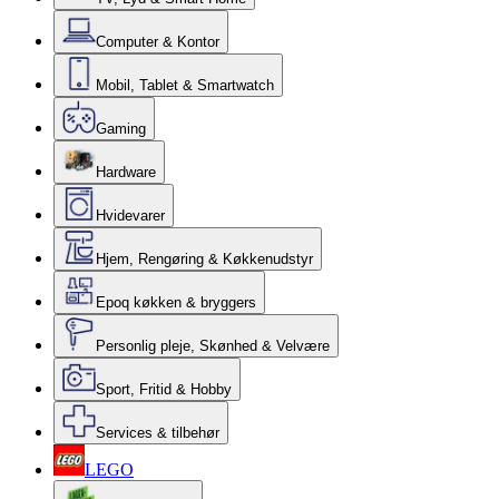
Computer & Kontor
Mobil, Tablet & Smartwatch
Gaming
Hardware
Hvidevarer
Hjem, Rengøring & Køkkenudstyr
Epoq køkken & bryggers
Personlig pleje, Skønhed & Velvære
Sport, Fritid & Hobby
Services & tilbehør
LEGO