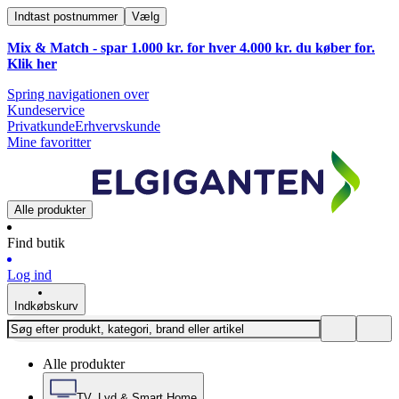
Indtast postnummer
Vælg
Mix & Match - spar 1.000 kr. for hver 4.000 kr. du køber for.
Klik
her
Spring navigationen over
Kundeservice
Privatkunde
Erhvervskunde
Mine favoritter
Alle produkter
Find butik
Log ind
Indkøbskurv
Alle produkter
TV, Lyd & Smart Home