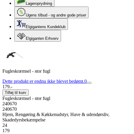
Lageroprydning
Ugens tilbud - og andre gode priser
Elgigantens Kundeklub
Elgiganten Erhverv
Fugleskræmsel - stor fugl
Dette produkt er endnu ikke blevet bedømt.
0
179.-
Tilføj til kurv
Fugleskræmsel - stor fugl
240670
240670
Hjem, Rengøring & Køkkenudstyr, Have & udendørsliv,
Skadedyrsbekæmpelse
24
179