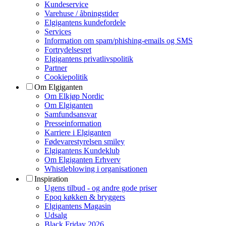
Kundeservice
Varehuse / åbningstider
Elgigantens kundefordele
Services
Information om spam/phishing-emails og SMS
Fortrydelsesret
Elgigantens privatlivspolitik
Partner
Cookiepolitik
Om Elgiganten
Om Elkjøp Nordic
Om Elgiganten
Samfundsansvar
Presseinformation
Karriere i Elgiganten
Fødevarestyrelsen smiley
Elgigantens Kundeklub
Om Elgiganten Erhverv
Whistleblowing i organisationen
Inspiration
Ugens tilbud - og andre gode priser
Epoq køkken & bryggers
Elgigantens Magasin
Udsalg
Black Friday 2026