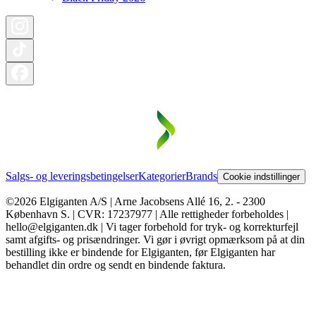
Salgs- og leveringsbetingelser
Kategorier
Brands
Cookie indstillinger
©2026 Elgiganten A/S | Arne Jacobsens Allé 16, 2. - 2300
København S. | CVR: 17237977 | Alle rettigheder forbeholdes |
hello@elgiganten.dk | Vi tager forbehold for tryk- og korrekturfejl
samt afgifts- og prisændringer. Vi gør i øvrigt opmærksom på at din
bestilling ikke er bindende for Elgiganten, før Elgiganten har
behandlet din ordre og sendt en bindende faktura.