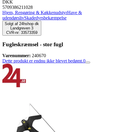
DKK
5709386211028
Hjem, Rengøring & Køkkenudstyr
Have &
udendørsliv
Skadedyrsbekæmpelse
Solgt af
24hshop dk
Landgreven 3
CVR-nr: 33573359
Fugleskræmsel - stor fugl
Varenummer:
240670
Dette produkt er endnu ikke blevet bedømt.
0