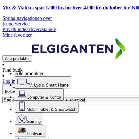
Mix & Match - spar 1.000 kr. for hver 4.000 kr. du køber for. Kl
Spring navigationen over
Kundeservice
Privatkunde
Erhvervskunde
Mine favoritter
Alle produkter
Find butik
Alle produkter
Log ind
TV, Lyd & Smart Home
Indkøbskurv
Computer & Kontor
Mobil, Tablet & Smartwatch
Gaming
Hardware