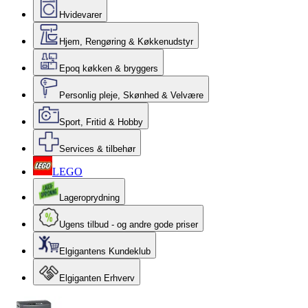
Hvidevarer
Hjem, Rengøring & Køkkenudstyr
Epoq køkken & bryggers
Personlig pleje, Skønhed & Velvære
Sport, Fritid & Hobby
Services & tilbehør
LEGO
Lageroprydning
Ugens tilbud - og andre gode priser
Elgigantens Kundeklub
Elgiganten Erhverv