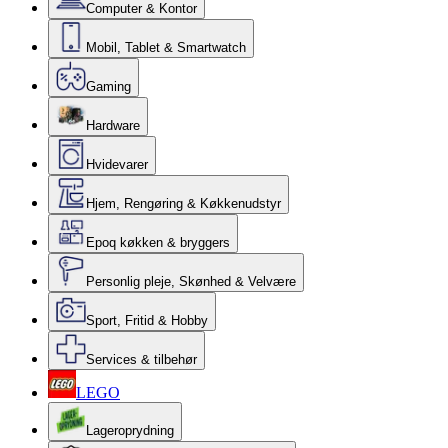
Computer & Kontor
Mobil, Tablet & Smartwatch
Gaming
Hardware
Hvidevarer
Hjem, Rengøring & Køkkenudstyr
Epoq køkken & bryggers
Personlig pleje, Skønhed & Velvære
Sport, Fritid & Hobby
Services & tilbehør
LEGO
Lageroprydning