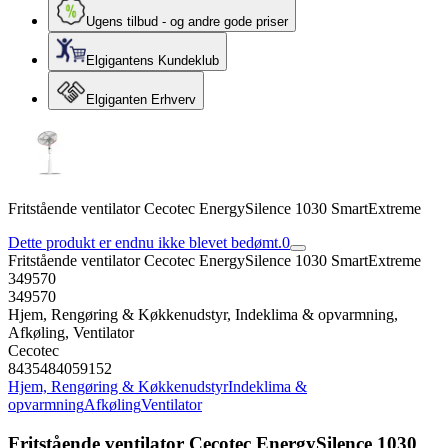
Ugens tilbud - og andre gode priser
Elgigantens Kundeklub
Elgiganten Erhverv
Fritstående ventilator Cecotec EnergySilence 1030 SmartExtreme
Dette produkt er endnu ikke blevet bedømt.
0
Fritstående ventilator Cecotec EnergySilence 1030 SmartExtreme
349570
349570
Hjem, Rengøring & Køkkenudstyr, Indeklima & opvarmning,
Afkøling, Ventilator
Cecotec
8435484059152
Hjem, Rengøring & Køkkenudstyr
Indeklima &
opvarmning
Afkøling
Ventilator
Fritstående ventilator Cecotec EnergySilence 1030