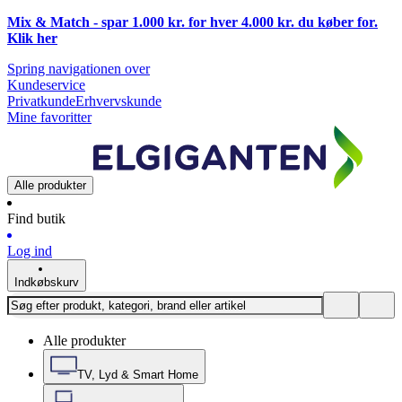
Mix & Match - spar 1.000 kr. for hver 4.000 kr. du køber for.
Klik
her
Spring navigationen over
Kundeservice
Privatkunde
Erhvervskunde
Mine favoritter
Alle produkter
Find butik
Log ind
Indkøbskurv
Alle produkter
TV, Lyd & Smart Home