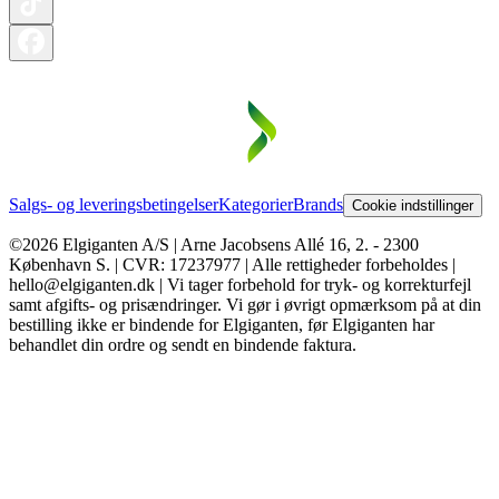
Salgs- og leveringsbetingelser
Kategorier
Brands
Cookie indstillinger
©2026 Elgiganten A/S | Arne Jacobsens Allé 16, 2. - 2300
København S. | CVR: 17237977 | Alle rettigheder forbeholdes |
hello@elgiganten.dk | Vi tager forbehold for tryk- og korrekturfejl
samt afgifts- og prisændringer. Vi gør i øvrigt opmærksom på at din
bestilling ikke er bindende for Elgiganten, før Elgiganten har
behandlet din ordre og sendt en bindende faktura.