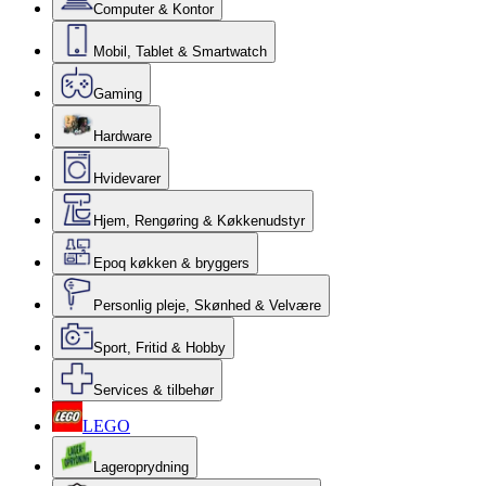
Computer & Kontor
Mobil, Tablet & Smartwatch
Gaming
Hardware
Hvidevarer
Hjem, Rengøring & Køkkenudstyr
Epoq køkken & bryggers
Personlig pleje, Skønhed & Velvære
Sport, Fritid & Hobby
Services & tilbehør
LEGO
Lageroprydning