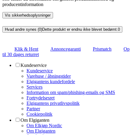
producentinformation
Vis sikkerhedsoplysninger
Hvad andre synes (0)
Dette produkt er endnu ikke blevet bedømt.
0
Klik & Hent
Annoncegaranti
Prismatch
Op
til 30 dages returret
Kundeservice
Kundeservice
Varehuse / åbningstider
Elgigantens kundefordele
Services
Information om spam/phishing-emails og SMS
Fortrydelsesret
Elgigantens privatlivspolitik
Partner
Cookiepolitik
Om Elgiganten
Om Elkjøp Nordic
Om Elgiganten