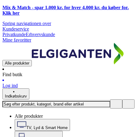
Mix & Match - spar 1.000 kr. for hver 4.000 kr. du køber for.
Klik
her
Spring navigationen over
Kundeservice
Privatkunde
Erhvervskunde
Mine favoritter
Alle produkter
Find butik
Log ind
Indkøbskurv
Alle produkter
TV, Lyd & Smart Home