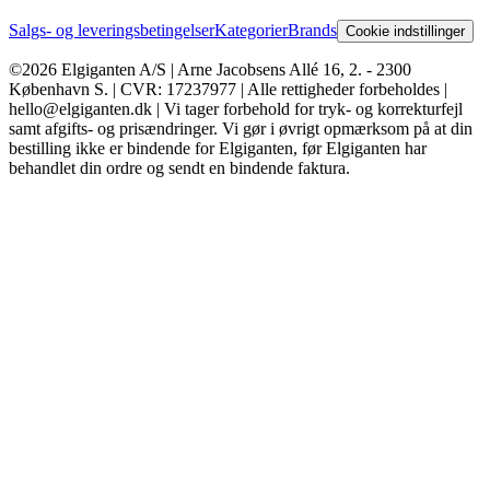
Salgs- og leveringsbetingelser
Kategorier
Brands
Cookie indstillinger
©2026 Elgiganten A/S | Arne Jacobsens Allé 16, 2. - 2300
København S. | CVR: 17237977 | Alle rettigheder forbeholdes |
hello@elgiganten.dk | Vi tager forbehold for tryk- og korrekturfejl
samt afgifts- og prisændringer. Vi gør i øvrigt opmærksom på at din
bestilling ikke er bindende for Elgiganten, før Elgiganten har
behandlet din ordre og sendt en bindende faktura.