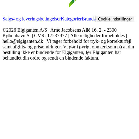
Salgs- og leveringsbetingelser
Kategorier
Brands
Cookie indstillinger
©2026 Elgiganten A/S | Arne Jacobsens Allé 16, 2. - 2300
København S. | CVR: 17237977 | Alle rettigheder forbeholdes |
hello@elgiganten.dk | Vi tager forbehold for tryk- og korrekturfejl
samt afgifts- og prisændringer. Vi gør i øvrigt opmærksom på at din
bestilling ikke er bindende for Elgiganten, før Elgiganten har
behandlet din ordre og sendt en bindende faktura.