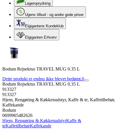
Lageroprydning
Ugens tilbud - og andre gode priser
Elgigantens Kundeklub
Elgiganten Erhverv
Bodum Rejsekrus TRAVEL MUG 0.35 L
Dette produkt er endnu ikke blevet bedømt.
0
Bodum Rejsekrus TRAVEL MUG 0.35 L
913327
913327
Hjem, Rengøring & Køkkenudstyr, Kaffe & te, Kaffetilbehør,
Kaffekande
Bodum
0699965482626
Hjem, Rengøring & Køkkenudstyr
Kaffe &
te
Kaffetilbehør
Kaffekande