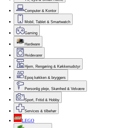
Computer & Kontor
Mobil, Tablet & Smartwatch
Gaming
Hardware
Hvidevarer
Hjem, Rengøring & Køkkenudstyr
Epoq køkken & bryggers
Personlig pleje, Skønhed & Velvære
Sport, Fritid & Hobby
Services & tilbehør
LEGO