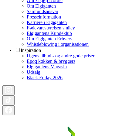
Om Elkjøp Nordic
Om Elgiganten
Samfundsansvar
Presseinformation
Karriere i Elgiganten
Fødevarestyrelsen smiley
Elgigantens Kundeklub
Om Elgiganten Erhverv
Whistleblowing i organisationen
Inspiration
Ugens tilbud - og andre gode priser
Epoq køkken & bryggers
Elgigantens Magasin
Udsalg
Black Friday 2026