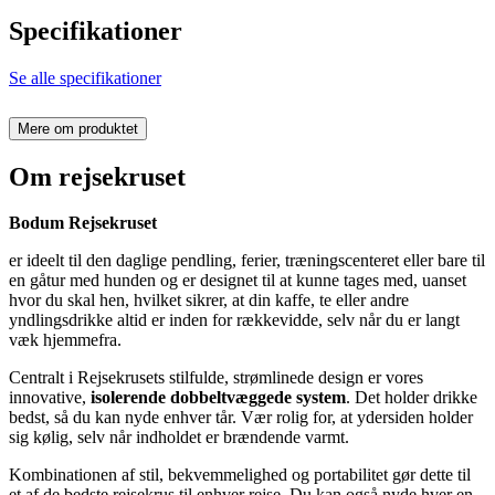
Specifikationer
Se alle specifikationer
Mere om produktet
Om rejsekruset
Bodum Rejsekruset
er ideelt til den daglige pendling, ferier, træningscenteret eller bare til
en gåtur med hunden og er designet til at kunne tages med, uanset
hvor du skal hen, hvilket sikrer, at din kaffe, te eller andre
yndlingsdrikke altid er inden for rækkevidde, selv når du er langt
væk hjemmefra.
Centralt i Rejsekrusets stilfulde, strømlinede design er vores
innovative,
isolerende dobbeltvæggede system
. Det holder drikke
bedst, så du kan nyde enhver tår. Vær rolig for, at ydersiden holder
sig kølig, selv når indholdet er brændende varmt.
Kombinationen af stil, bekvemmelighed og portabilitet gør dette til
et af de bedste rejsekrus til enhver rejse. Du kan også nyde hver en